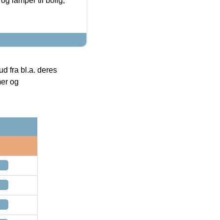
g lamper til bolig,
 fra bl.a. deres
mer og