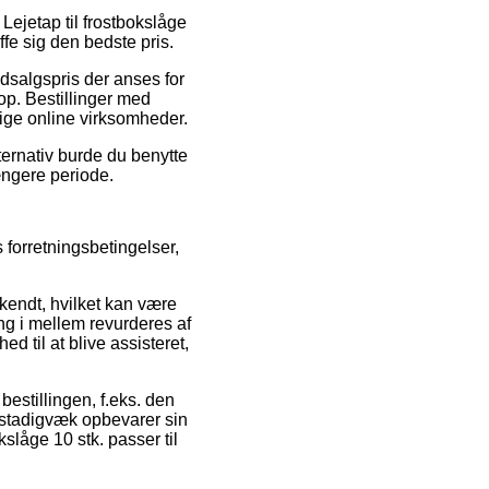
Lejetap til frostbokslåge
ffe sig den bedste pris.
udsalgspris der anses for
op. Bestillinger med
tige online virksomheder.
ernativ burde du benytte
længere periode.
forretningsbetingelser,
kendt, hvilket kan være
ang i mellem revurderes af
 til at blive assisteret,
bestillingen, f.eks. den
 stadigvæk opbevarer sin
kslåge 10 stk. passer til