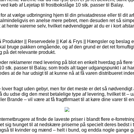
ved køb af Lejetap til frostbokslåge 10 stk. passer til Balay.
for at vælge udbringning hjem til din privatadresse eller til dit 
 almindeligvis en anelse mere pebret, men desuden ret så simpel
 at hente varerne selv, hvilket nødvendiggør at du er i kort afsta
Produkter || Reservedele || Køl & Frys || Hængsler og beslag er 
skal bruge pakken omgående, og af den grund er det ret fornuftig
ng på det relevante produkt.
eder reklamerer med levering på blot en enkelt hverdag på flere
 10 stk. passer til Balay, som trods alt tager udgangspunkt i at h
ledes at de har udsigt til at kunne nå at få varen distribueret ind
 lover fragt uden gebyr, men for det meste er det så nødvendigt 
å du udse dig den mest betalelige type af levering, hvilket tit – 
r Brande – vil være at få fragtfirmaet til at køre dine varer til 
internetbrugere at finde de laveste priser i blandt flere e-forretnin
et sig tvunget til at nedskære priserne på specielt deres bedst i t
gså til kvinder og mænd – helt i bund, og endda nogle gange gar