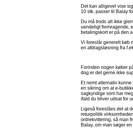
Det kan alligevel vise si
10 stk. passer til Balay 
Du må trods alt ikke glem
uendeligt fremragende, e
betalingskort er på den a
Vi foreslår generelt køb
en afdragsløsning fra f.e
Forinden nogen køber på 
dog er det gerne ikke s
Et nemt alternativ kunne
en sikring om at e-butikk
sagkyndige som har megen
ifald du bliver udsat for 
Ligeså foreslåes det at d
returpolitik virksomhede
ordrekvittering, så man f
Balay, om man søger en v