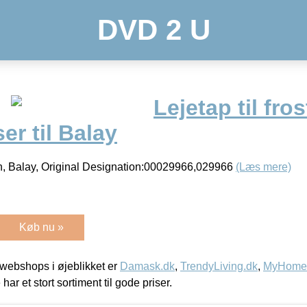
DVD 2 U
Lejetap til fr
er til Balay
h, Balay, Original Designation:00029966,029966
(Læs mere)
Køb nu »
webshops i øjeblikket er
Damask.dk
,
TrendyLiving.dk
,
MyHomeM
 har et stort sortiment til gode priser.