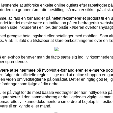
g lønnende at udforske enkelte online outlets efter rabatkoder på 
forinden du gennemfører din bestilling, så man er sikker på at ska
me, at ifald en forhandler på nettet reklamerer et produkt til en 
r det for det meste være en indikation på en bedragerisk websh
nden side inkluderet i en lov, der bistår køberen overfor snydag
 med gængse betalingskort eller betalinger med mobilen. Som alt
ks. ViaBill, ifald du tilstræber at klare omkostningerne over en 
en e-shop behøver man de facto sætte sig ind i virksomhedens 
uper spændende.
 være at se nærmere på hvorvidt e-forhandleren er e-mærke god
en følger de officielle regler, tillige med at online shoppen en g
 viden om vedtægterne på området. Det er en rigtig god lejlighed
udfordringer som følge af din ordre.
u er på vagt for de mest basale vedtægter der har indflydelse på 
n garanterer. I den sammenhæng er det ligeledes vigtigt, at man
remadrettet vil kunne dokumentere sin ordre af Lejetap til frostbo
are til en kvinde eller mand.