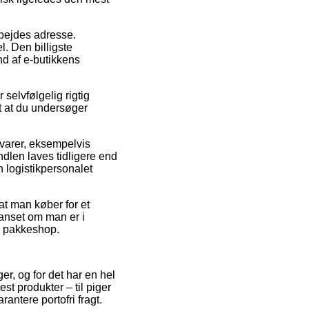
arbejdes adresse.
. Den billigste
nd af e-butikkens
selvfølgelig rigtig
t at du undersøger
 varer, eksempelvis
andlen laves tidligere end
en logistikpersonalet
at man køber for et
uanset om man er i
en pakkeshop.
ger, og for det har en hel
est produkter – til piger
antere portofri fragt.