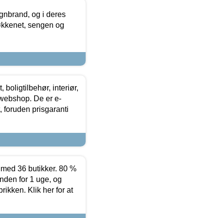
nbrand, og i deres
køkkenet, sengen og
boligtilbehør, interiør,
 webshop. De er e-
 foruden prisgaranti
ed 36 butikker. 80 %
nden for 1 uge, og
ikken. Klik her for at