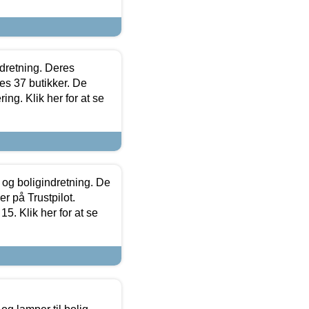
ndretning. Deres
s 37 butikker. De
ing. Klik her for at se
 og boligindretning. De
r på Trustpilot.
5. Klik her for at se