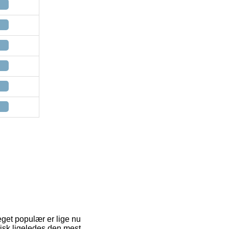
eget populær er lige nu
pisk ligeledes den mest