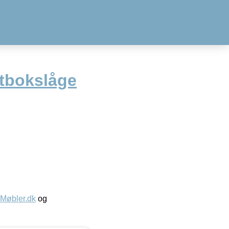
ostbokslåge
øbler.dk
og