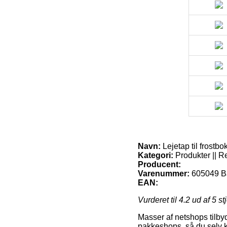
Navn:
Lejetap til frostbo
Kategori:
Produkter || R
Producent:
Varenummer:
605049 B
EAN:
Vurderet til
4.2
ud af 5 st
Masser af netshops tilby
pakkeshops, så du selv k