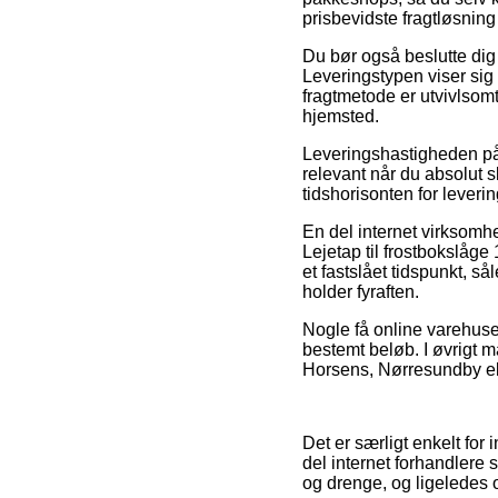
prisbevidste fragtløsning 
Du bør også beslutte dig 
Leveringstypen viser sig
fragtmetode er utvivlsomt
hjemsted.
Leveringshastigheden på 
relevant når du absolut 
tidshorisonten for leveri
En del internet virksomh
Lejetap til frostbokslåge
et fastslået tidspunkt, så
holder fyraften.
Nogle få online varehuse
bestemt beløb. I øvrigt m
Horsens, Nørresundby elle
Det er særligt enkelt for 
del internet forhandlere s
og drenge, og ligeledes o