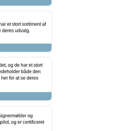
ar et stort sortiment af
e deres udvalg.
t, og de har et stort
 indeholder både den
 her for at se deres
esignermøbler og
lot, og er certificeret