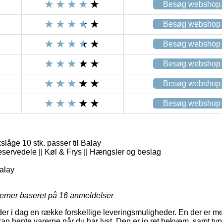
Besøg webshop
Besøg webshop
Besøg webshop
Besøg webshop
Besøg webshop
Besøg webshop
kslåge 10 stk. passer til Balay
eservedele || Køl & Frys || Hængsler og beslag
alay
jerner baseret på
16
anmeldelser
der i dag en række forskellige leveringsmuligheder. En der er m
an hente varerne når du har lyst. Den er jo ret bekvem, samt ty