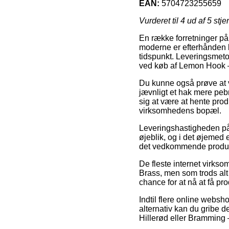
EAN:
5704723255659
Vurderet til
4
ud af 5 stje
En række forretninger på 
moderne er efterhånden le
tidspunkt. Leveringsmeto
ved køb af Lemon Hook 
Du kunne også prøve at væ
jævnligt et hak mere peb
sig at være at hente prod
virksomhedens bopæl.
Leveringshastigheden på D
øjeblik, og i det øjemed 
det vedkommende produk
De fleste internet virks
Brass, men som trods alt 
chance for at nå at få pro
Indtil flere online webs
alternativ kan du gribe d
Hillerød eller Bramming –