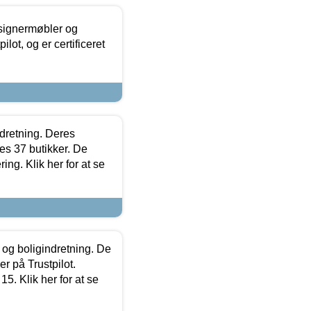
esignermøbler og
lot, og er certificeret
ndretning. Deres
s 37 butikker. De
ing. Klik her for at se
 og boligindretning. De
r på Trustpilot.
5. Klik her for at se