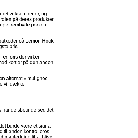
ternet virksomheder, og
ærdien på deres produkter
ange frembyde portofri
r rabatkoder på Lemon Hook
ste pris.
 en pris der virker
med kort er på den anden
en alternativ mulighed
re vil dække
 handelsbetingelser, det
 det burde være et signal
d til anden kontrolleres
g anledning til at blive