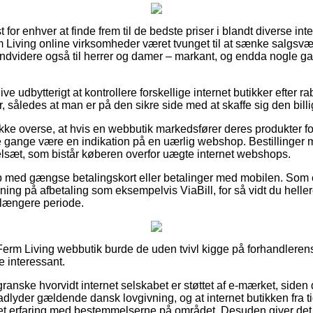
t for enhver at finde frem til de bedste priser i blandt diverse in
rm Living online virksomheder været tvunget til at sænke salgsv
 endvidere også til herrer og damer – markant, og endda nogle g
live udbytterigt at kontrollere forskellige internet butikker efte
r, således at man er på den sikre side med at skaffe sig den billig
ke overse, at hvis en webbutik markedsfører deres produkter for
e gange være en indikation på en uærlig webshop. Bestillinger 
egelsæt, som bistår køberen overfor uægte internet webshops.
b med gængse betalingskort eller betalinger med mobilen. Som 
ing på afbetaling som eksempelvis ViaBill, for så vidt du helle
længere periode.
erm Living webbutik burde de uden tvivl kigge på forhandlerens
e interessant.
granske hvorvidt internet selskabet er støttet af e-mærket, siden
adlyder gældende dansk lovgivning, og at internet butikken fra ti
et erfaring med bestemmelserne på området. Desuden giver det di