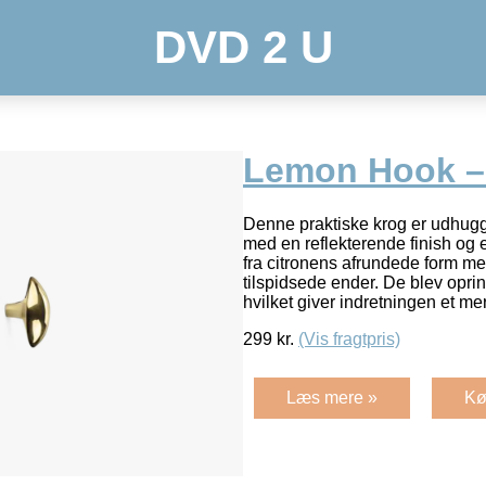
DVD 2 U
Lemon Hook –
Denne praktiske krog er udhugg
med en reflekterende finish og 
fra citronens afrundede form me
tilspidsede ender. De blev oprin
hvilket giver indretningen et 
299
kr.
(Vis fragtpris)
Læs mere »
Kø