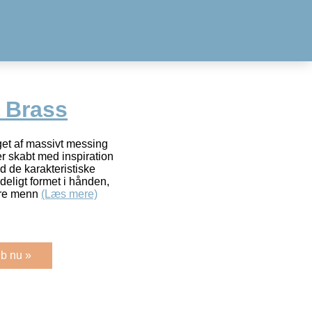
 Brass
et af massivt messing
er skabt med inspiration
d de karakteristiske
deligt formet i hånden,
mere menn
(Læs mere)
b nu »