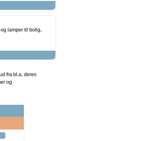
g lamper til bolig,
 fra bl.a. deres
mer og