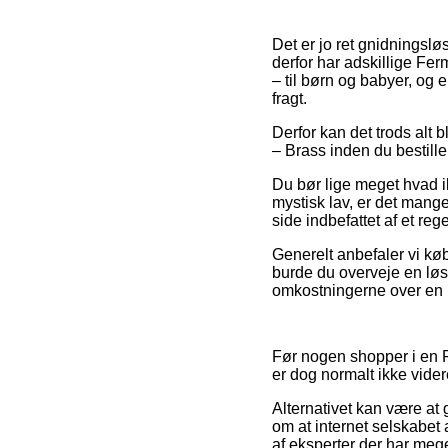
Det er jo ret gnidningsløs
derfor har adskillige Fe
– til børn og babyer, og
fragt.
Derfor kan det trods alt b
– Brass inden du bestille
Du bør lige meget hvad ik
mystisk lav, er det mang
side indbefattet af et r
Generelt anbefaler vi kø
burde du overveje en løsn
omkostningerne over en 
Før nogen shopper i en F
er dog normalt ikke vider
Alternativet kan være at 
om at internet selskabet 
af eksperter der har meg