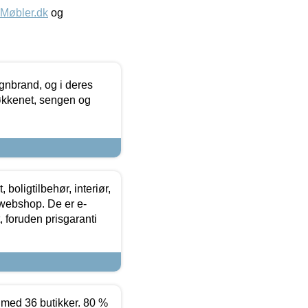
øbler.dk
og
nbrand, og i deres
køkkenet, sengen og
boligtilbehør, interiør,
 webshop. De er e-
 foruden prisgaranti
ed 36 butikker. 80 %