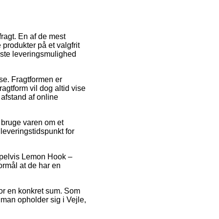
fragt. En af de mest
produkter på et valgfrit
dste leveringsmulighed
sse. Fragtformen er
gtform vil dog altid vise
 afstand af online
l bruge varen om et
 leveringstidspunkt for
empelvis Lemon Hook –
ormål at de har en
 for en konkret sum. Som
 man opholder sig i Vejle,