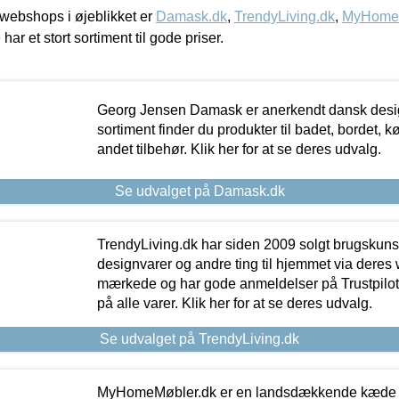
webshops i øjeblikket er
Damask.dk
,
TrendyLiving.dk
,
MyHomeM
 har et stort sortiment til gode priser.
Georg Jensen Damask er anerkendt dansk desig
sortiment finder du produkter til badet, bordet, 
andet tilbehør. Klik her for at se deres udvalg.
Se udvalget på Damask.dk
TrendyLiving.dk har siden 2009 solgt brugskunst, 
designvarer og andre ting til hjemmet via deres
mærkede og har gode anmeldelser på Trustpilot,
på alle varer. Klik her for at se deres udvalg.
Se udvalget på TrendyLiving.dk
MyHomeMøbler.dk er en landsdækkende kæde m