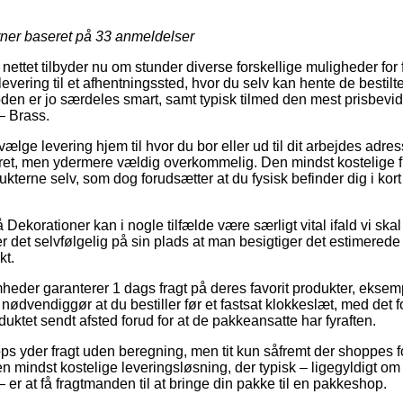
rner baseret på
33
anmeldelser
nettet tilbyder nu om stunder diverse forskellige muligheder for 
vering til et afhentningssted, hvor du selv kan hente de bestilte 
den er jo særdeles smart, samt typisk tilmed den mest prisbevi
– Brass.
lge levering hjem til hvor du bor eller ud til dit arbejdes adre
ret, men ydermere vældig overkommelig. Den mindst kostelige fra
ukterne selv, som dog forudsætter at du fysisk befinder dig i kort
ekorationer kan i nogle tilfælde være særligt vital ifald vi ska
er det selvfølgelig på sin plads at man besigtiger det estimerede
t.
omheder garanterer 1 dags fragt på deres favorit produkter, eks
nødvendiggør at du bestiller før et fastsat klokkeslæt, med det f
duktet sendt afsted forud for at de pakkeansatte har fyraften.
hops yder fragt uden beregning, men tit kun såfremt der shoppes
en mindst kostelige leveringsløsning, der typisk – ligegyldigt om
 er at få fragtmanden til at bringe din pakke til en pakkeshop.