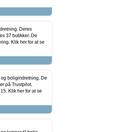
ndretning. Deres
s 37 butikker. De
ing. Klik her for at se
 og boligindretning. De
r på Trustpilot.
5. Klik her for at se