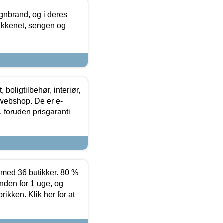
nbrand, og i deres
køkkenet, sengen og
boligtilbehør, interiør,
 webshop. De er e-
 foruden prisgaranti
ed 36 butikker. 80 %
nden for 1 uge, og
ikken. Klik her for at