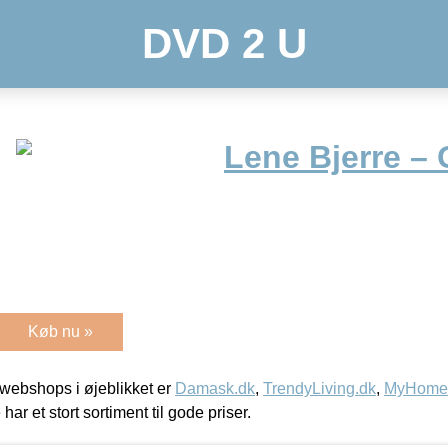
DVD 2 U
Lene Bjerre –
Køb nu »
webshops i øjeblikket er
Damask.dk
,
TrendyLiving.dk
,
MyHomeM
 har et stort sortiment til gode priser.