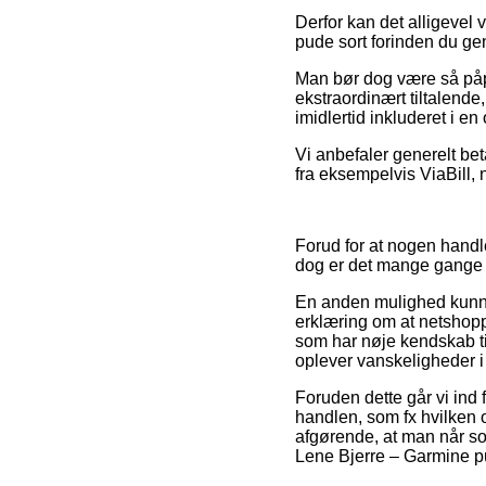
Derfor kan det alligevel 
pude sort forinden du genn
Man bør dog være så påpas
ekstraordinært tiltalende
imidlertid inkluderet i 
Vi anbefaler generelt be
fra eksempelvis ViaBill, 
Forud for at nogen handl
dog er det mange gange
En anden mulighed kunne 
erklæring om at netshoppen
som har nøje kendskab til
oplever vanskeligheder 
Foruden dette går vi ind
handlen, som fx hvilken 
afgørende, at man når so
Lene Bjerre – Garmine pu