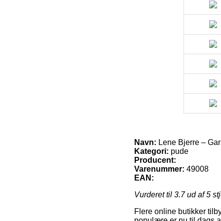
Navn:
Lene Bjerre – Gar
Kategori:
pude
Producent:
Varenummer:
49008
EAN:
Vurderet til
3.7
ud af 5 st
Flere online butikker til
populære er nu til dags a