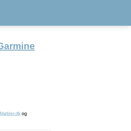
 Garmine
øbler.dk
og