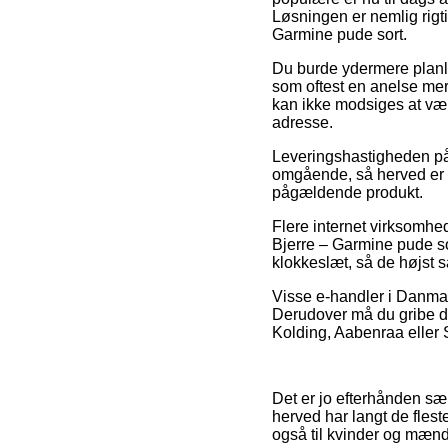
Løsningen er nemlig rigt
Garmine pude sort.
Du burde ydermere planlæg
som oftest en anelse me
kan ikke modsiges at vær
adresse.
Leveringshastigheden på 
omgående, så herved er d
pågældende produkt.
Flere internet virksomhe
Bjerre – Garmine pude so
klokkeslæt, så de højst sa
Visse e-handler i Danmark
Derudover må du gribe de
Kolding, Aabenraa eller Sl
Det er jo efterhånden særl
herved har langt de flest
også til kvinder og mænd 