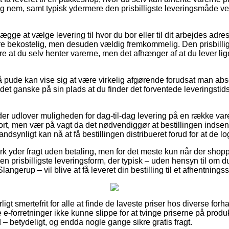
ig nem, samt typisk ydermere den prisbilligste leveringsmåde ve
ge at vælge levering til hvor du bor eller til dit arbejdes adr
re bekostelig, men desuden vældig fremkommelig. Den prisbilli
e at du selv henter varerne, men det afhænger af at du lever l
pude kan vise sig at være virkelig afgørende forudsat man abso
et ganske på sin plads at du finder det forventede leveringstid
der udlover muligheden for dag-til-dag levering på en række va
rt, men vær på vagt da det nødvendiggør at bestillingen indsend
ndsynligt kan nå at få bestillingen distribueret forud for at de log
 yder fragt uden betaling, men for det meste kun når der shoppe
n prisbilligste leveringsform, der typisk – uden hensyn til om d
angerup – vil blive at få leveret din bestilling til et afhentningss
igt smertefrit for alle at finde de laveste priser hos diverse forh
e e-forretninger ikke kunne slippe for at tvinge priserne på produ
– betydeligt, og endda nogle gange sikre gratis fragt.