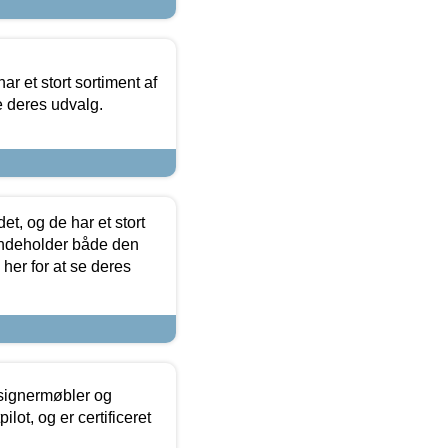
ar et stort sortiment af
e deres udvalg.
t, og de har et stort
 indeholder både den
 her for at se deres
esignermøbler og
lot, og er certificeret