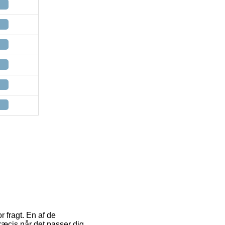
r fragt. En af de
ræcis når det passer dig.