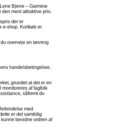
å Lene Bjerre – Garmine
 den mest attraktive pris.
spris der er
sk e-shop. Kortkøb er
 du overveje en løsning
dens handelsbetingelser,
ket, grundet at det er en
l monitoreres af fagfolk
assistance, såfremt du
 forbindelse med
ette er det samtidig
l kunne bevidne ordren af