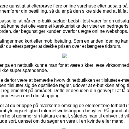
være gunstigt at efterprøve flere online varehuse efter udsalg p
emfører din bestilling, så du er på den sikre side med at få fat i
selig, at når en e-butik sælger bedst i test varer for en udsalg
, så kunne det ofte være et karakteristika der viser en bedrageri
en orden, der begunstiger kunden overfor uægte online webshops.
talinger med kort eller mobilbetaling. Som en anden løsning kan
når du efterspørger at dække prisen over et længere tidsrum.
er på en netbutik kunne man for at være sikker læse virksomhe
 ikke super spændende.
derfor være at bemærke hvorvidt netbutikken er tilsluttet e-mær
 tilslutter sig de opstillede regler, udover at e-butikken af og ti
 reglementet på området. Dette er desuden din genvej til at få 
i processen med din shopping.
 for at du er oppe på mærkerne omkring de elementære forhold i
ombytningsrettighed internet webshoppen benytter. På grund af d
m helst gemmer sin faktura e-mail, således man til enhver tid vi
de sort, uanset om du søger en vare til en kvinde eller mand.