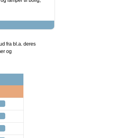
g lamper til bolig,
 fra bl.a. deres
mer og