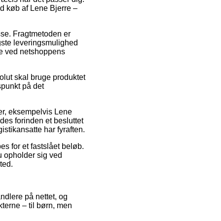
d køb af Lene Bjerre –
esse. Fragtmetoden er
gste leveringsmulighed
ige ved netshoppens
lut skal bruge produktet
spunkt på det
rer, eksempelvis Lene
es forinden et besluttet
istikansatte har fyraften.
s for et fastslået beløb.
u opholder sig ved
ted.
andlere på nettet, og
kterne – til børn, men