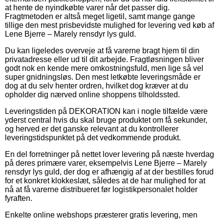
at hente de nyindkøbte varer når det passer dig.
Fragtmetoden er altså meget ligetil, samt mange gange
tillige den mest prisbevidste mulighed for levering ved køb af
Lene Bjerre – Marely rensdyr lys guld.
Du kan ligeledes overveje at få varerne bragt hjem til din
privatadresse eller ud til dit arbejde. Fragtløsningen bliver
godt nok en kende mere omkostningsfuld, men lige så vel
super gnidningsløs. Den mest letkøbte leveringsmåde er
dog at du selv henter ordren, hvilket dog kræver at du
opholder dig nærved online shoppens tilholdssted.
Leveringstiden på DEKORATION kan i nogle tilfælde være
yderst central hvis du skal bruge produktet om få sekunder,
og herved er det ganske relevant at du kontrollerer
leveringstidspunktet på det vedkommende produkt.
En del forretninger på nettet lover levering på næste hverdag
på deres primære varer, eksempelvis Lene Bjerre – Marely
rensdyr lys guld, der dog er afhængig af at der bestilles forud
for et konkret klokkeslæt, således at de har mulighed for at
nå at få varerne distribueret før logistikpersonalet holder
fyraften.
Enkelte online webshops præsterer gratis levering, men