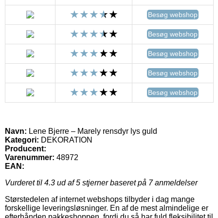
Besøg webshop
Besøg webshop
Besøg webshop
Besøg webshop
Besøg webshop
Navn:
Lene Bjerre – Marely rensdyr lys guld
Kategori:
DEKORATION
Producent:
Varenummer:
48972
EAN:
Vurderet til
4.3
ud af 5 stjerner baseret på
7
anmeldelser
Størstedelen af internet webshops tilbyder i dag mange
forskellige leveringsløsninger. En af de mest almindelige er
efterhånden pakkeshoppen, fordi du så har fuld fleksibilitet til