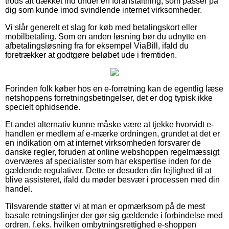
trods alt dækket ind under en foranstaltning, som passer på
dig som kunde imod svindlende internet virksomheder.
Vi slår generelt et slag for køb med betalingskort eller
mobilbetaling. Som en anden løsning bør du udnytte en
afbetalingsløsning fra for eksempel ViaBill, ifald du
foretrækker at godtgøre beløbet ude i fremtiden.
Forinden folk køber hos en e-forretning kan de egentlig læse
netshoppens forretningsbetingelser, det er dog typisk ikke
specielt ophidsende.
Et andet alternativ kunne måske være at tjekke hvorvidt e-
handlen er medlem af e-mærke ordningen, grundet at det er
en indikation om at internet virksomheden forsvarer de
danske regler, foruden at online webshoppen regelmæssigt
overværes af specialister som har ekspertise inden for de
gældende regulativer. Dette er desuden din lejlighed til at
blive assisteret, ifald du møder besvær i processen med din
handel.
Tilsvarende støtter vi at man er opmærksom på de mest
basale retningslinjer der gør sig gældende i forbindelse med
ordren, f.eks. hvilken ombytningsrettighed e-shoppen