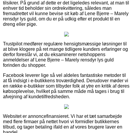
tilsikrer. På grund af dette er det ligeledes relevant, at man til
enhver tid beholder sin ordrekvittering, således man
fremadrettet vil kunne bevise sit køb af Lene Bjerre – Marely
rensdyr lys guld, om du er på udkig efter et produkt til en
dreng eller pige.
Trustpilot medfører regulære hensigtsmæssige løsninger til
at blive klogere på ret mange tidligere kunders erfaringer og
derfor foreslår vi, at du eksaminerer netshoppens
anmeldelser af Lene Bjerre – Marely rensdyr lys guld
forinden du shopper.
Facebook leverer lige så vel aldeles fantastiske metoder til
at få indsigt i e-butikkens troværdighed. Derudover møder vi
en række e-butikker som tilbyder folk at ytre en kritik af deres
købsoplevelse, hvilket på samme måde må tages i brug til
afvejning af kundetilfredsheden.
Websitet er annoncefinansieret. Vi har et tæt samarbejde
med flere firmaer på nettet hvori vi formidler butikkernes
tilbud, og tager betaling ifald en af vores brugere laver en
handel.