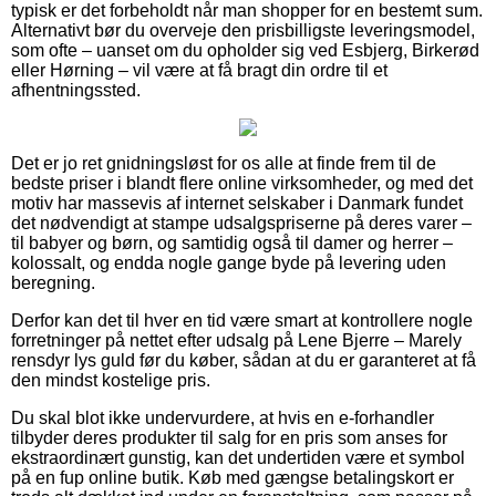
typisk er det forbeholdt når man shopper for en bestemt sum.
Alternativt bør du overveje den prisbilligste leveringsmodel,
som ofte – uanset om du opholder sig ved Esbjerg, Birkerød
eller Hørning – vil være at få bragt din ordre til et
afhentningssted.
Det er jo ret gnidningsløst for os alle at finde frem til de
bedste priser i blandt flere online virksomheder, og med det
motiv har massevis af internet selskaber i Danmark fundet
det nødvendigt at stampe udsalgspriserne på deres varer –
til babyer og børn, og samtidig også til damer og herrer –
kolossalt, og endda nogle gange byde på levering uden
beregning.
Derfor kan det til hver en tid være smart at kontrollere nogle
forretninger på nettet efter udsalg på Lene Bjerre – Marely
rensdyr lys guld før du køber, sådan at du er garanteret at få
den mindst kostelige pris.
Du skal blot ikke undervurdere, at hvis en e-forhandler
tilbyder deres produkter til salg for en pris som anses for
ekstraordinært gunstig, kan det undertiden være et symbol
på en fup online butik. Køb med gængse betalingskort er