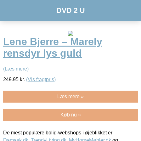
DVD 2 U
Lene Bjerre – Marely
rensdyr lys guld
(Læs mere)
249.95
kr.
(Vis fragtpris)
Læs mere »
Køb nu »
De mest populære bolig-webshops i øjeblikket er
Damask.dk
,
TrendyLiving.dk
,
MyHomeMøbler.dk
og