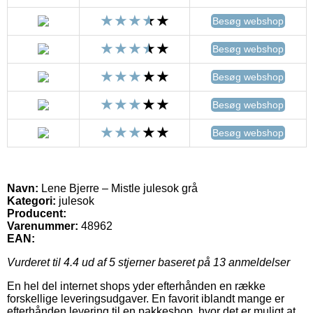
Besøg webshop
Besøg webshop
Besøg webshop
Besøg webshop
Besøg webshop
Navn:
Lene Bjerre – Mistle julesok grå
Kategori:
julesok
Producent:
Varenummer:
48962
EAN:
Vurderet til
4.4
ud af 5 stjerner baseret på
13
anmeldelser
En hel del internet shops yder efterhånden en række
forskellige leveringsudgaver. En favorit iblandt mange er
efterhånden levering til en pakkeshop, hvor det er muligt at