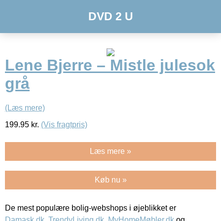
DVD 2 U
Lene Bjerre – Mistle julesok
grå
(Læs mere)
199.95
kr.
(Vis fragtpris)
Læs mere »
Køb nu »
De mest populære bolig-webshops i øjeblikket er
Damask.dk
,
TrendyLiving.dk
,
MyHomeMøbler.dk
og