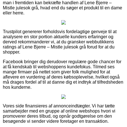
man i fremtiden kan bekræfte handlen af Lene Bjerre –
Mistle julesok grå, hvad end du søger et produkt til en dame
eller herre.
Trustpilot genererer forholdsvis fordelagtige genveje til at
analysere en stor portion aktuelle kunders erfaringer og
derved rekommanderer vi, at du gransker webbutikkens
ratings af Lene Bjerre – Mistle julesok grå forud for at du
shopper.
Facebook bringer dig derudover regulære gode chancer for
at få kendskab til webshoppens kundefokus. Tilmed ses
mange firmaer på nettet som giver folk mulighed for at
aflevere en vurdering af deres købsoplevelse, hvilket også
må drages fordel af til at danne dig et indtryk af tilfredsheden
hos kunderne.
Vores side finansieres af annonceindtægter. Vi har tætte
samarbejder med en gruppe af online webshops hvori vi
promoverer deres tilbud, og opnår godtgørelse om den
besøgende vi sender videre foretager en transaktion.