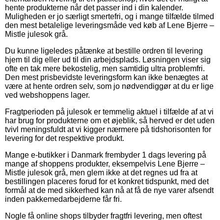
hente produkterne når det passer ind i din kalender.
Muligheden er jo særligt smertefri, og i mange tilfælde tilmed
den mest betalelige leveringsmåde ved køb af Lene Bjerre –
Mistle julesok grå.
Du kunne ligeledes påtænke at bestille ordren til levering
hjem til dig eller ud til din arbejdsplads. Løsningen viser sig
ofte en tak mere bekostelig, men samtidig ultra problemfri.
Den mest prisbevidste leveringsform kan ikke benægtes at
være at hente ordren selv, som jo nødvendiggør at du er lige
ved webshoppens lager.
Fragtperioden på julesok er temmelig aktuel i tilfælde af at vi
har brug for produkterne om et øjeblik, så herved er det uden
tvivl meningsfuldt at vi kigger nærmere på tidshorisonten for
levering for det respektive produkt.
Mange e-butikker i Danmark frembyder 1 dags levering på
mange af shoppens produkter, eksempelvis Lene Bjerre –
Mistle julesok grå, men glem ikke at det regnes ud fra at
bestillingen placeres forud for et konkret tidspunkt, med det
formål at de med sikkerhed kan nå at få de nye varer afsendt
inden pakkemedarbejderne får fri.
Nogle få online shops tilbyder fragtfri levering, men oftest