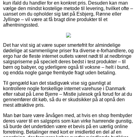
kun ifald du handler for en konkret pris. Desuden kan man
vælge den mindst kostelige metode til levering, hvilket ofte –
uanset om du opholder sig tæt på Esbjerg, Rønne eller
Jyllinge – vil være at få bragt dine produkter til et
afhentningssted.
Det har vist sig at være super smertefrit for almindelige
dødelige at sammenligne priser fra diverse e-forhandlere, og
ergo har de fleste internet outlets været nødt til at nedbringe
salgspriserne på specielt deres bedst i test produkter – til
børn og babyer, og yderligere også til voksne – helt i bund,
og endda nogle gange frembyde fragt uden betaling.
Til gengæld kan det stadigvæk vise sig gavnligt at
kontrollere nogle forskellige internet varehuse i Danmark
efter rabat på Lene Bjerre – Mistle julesok grå forud for at du
gennemfører dit køb, så du er skudsikker på at opnå den
mest attraktive pris.
Man bør bare være årvågen med, at hvis en shop frembyder
deres varer til en salgspris som kan virke hamrende gunstig,
så burde det undertiden være et bevis på en uærlig online
forretning. Betalinger med kort er imidlertid en del af en