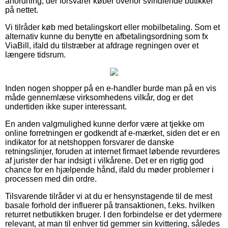
anordning, der forsvarer køber overfor svindlende butikker
på nettet.
Vi tilråder køb med betalingskort eller mobilbetaling. Som et
alternativ kunne du benytte en afbetalingsordning som fx
ViaBill, ifald du tilstræber at afdrage regningen over et
længere tidsrum.
Inden nogen shopper på en e-handler burde man på en vis
måde gennemlæse virksomhedens vilkår, dog er det
undertiden ikke super interessant.
En anden valgmulighed kunne derfor være at tjekke om
online forretningen er godkendt af e-mærket, siden det er en
indikator for at netshoppen forsvarer de danske
retningslinjer, foruden at internet firmaet løbende revurderes
af jurister der har indsigt i vilkårene. Det er en rigtig god
chance for en hjælpende hånd, ifald du møder problemer i
processen med din ordre.
Tilsvarende tilråder vi at du er hensynstagende til de mest
basale forhold der influerer på transaktionen, f.eks. hvilken
returret netbutikken bruger. I den forbindelse er det ydermere
relevant, at man til enhver tid gemmer sin kvittering, således