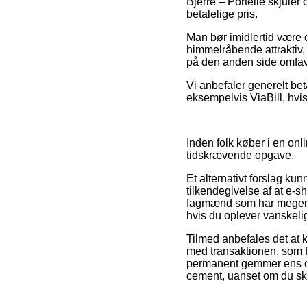
Bjerre – Portelle skjuler
betalelige pris.
Man bør imidlertid være o
himmelråbende attraktiv, 
på den anden side omfavn
Vi anbefaler generelt bet
eksempelvis ViaBill, hvi
Inden folk køber i en on
tidskrævende opgave.
Et alternativt forslag ku
tilkendegivelse af at e-s
fagmænd som har megen v
hvis du oplever vanskeli
Tilmed anbefales det at 
med transaktionen, som f
permanent gemmer ens ord
cement, uanset om du ska