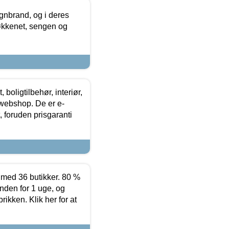
nbrand, og i deres
køkkenet, sengen og
boligtilbehør, interiør,
 webshop. De er e-
 foruden prisgaranti
ed 36 butikker. 80 %
nden for 1 uge, og
ikken. Klik her for at