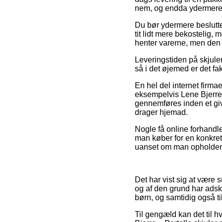
nem, og endda ydermere d
Du bør ydermere beslutte d
tit lidt mere bekostelig,
henter varerne, men den 
Leveringstiden på skjuler
så i det øjemed er det fa
En hel del internet firma
eksempelvis Lene Bjerre 
gennemføres inden et giv
drager hjemad.
Nogle få online forhandl
man køber for en konkret
uanset om man opholder si
Det har vist sig at være s
og af den grund har adsk
børn, og samtidig også ti
Til gengæld kan det til h