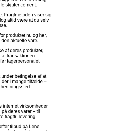
le skjuler cement.
jde. Fragtmetoden viser sig
dog altid være at du selv
sse.
for produktet nu og her,
 den aktuelle vare.
ke af deres produkter,
 at transaktionen
 før lagerpersonalet
 under betingelse af at
 der i mange tilfælde –
afhentningssted.
ige internet virksomheder,
på deres varer – til
fragtfri levering.
efter tilbud på Lene