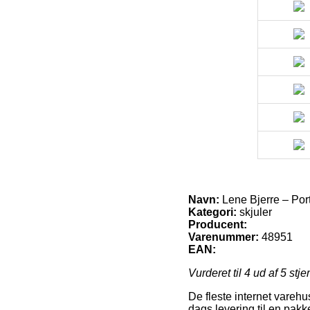
Navn:
Lene Bjerre – Port
Kategori:
skjuler
Producent:
Varenummer:
48951
EAN:
Vurderet til
4
ud af 5 stje
De fleste internet varehu
dags levering til en pak