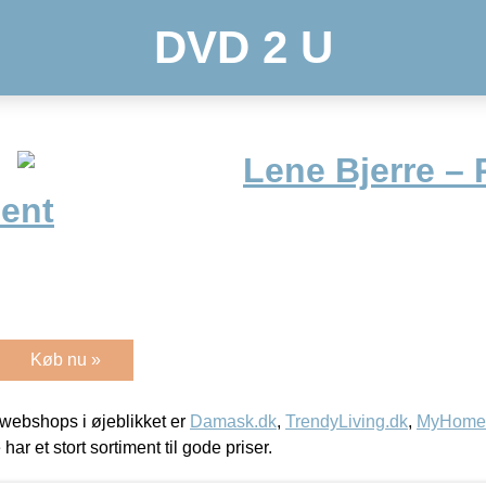
DVD 2 U
Lene Bjerre – 
ment
Køb nu »
webshops i øjeblikket er
Damask.dk
,
TrendyLiving.dk
,
MyHomeM
 har et stort sortiment til gode priser.