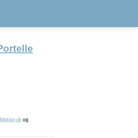
Portelle
øbler.dk
og