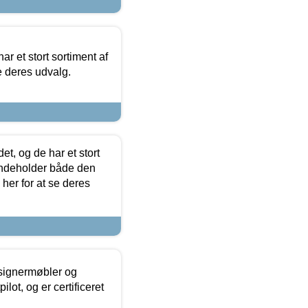
ar et stort sortiment af
e deres udvalg.
t, og de har et stort
 indeholder både den
 her for at se deres
esignermøbler og
lot, og er certificeret