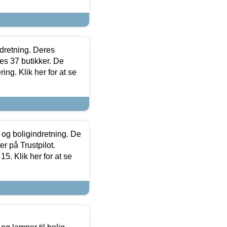
ndretning. Deres
s 37 butikker. De
ing. Klik her for at se
 og boligindretning. De
r på Trustpilot.
5. Klik her for at se