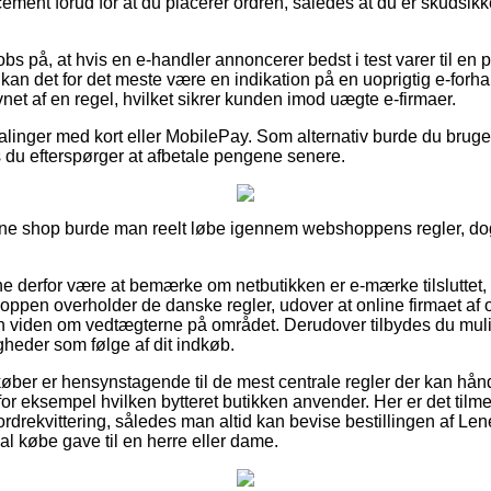
 cement forud for at du placerer ordren, således at du er skudsi
bs på, at hvis en e-handler annoncerer bedst i test varer til en 
kan det for det meste være en indikation på en uoprigtig e-forh
et af en regel, hvilket sikrer kunden imod uægte e-firmaer.
alinger med kort eller MobilePay. Som alternativ burde du bruge 
s du efterspørger at afbetale pengene senere.
line shop burde man reelt løbe igennem webshoppens regler, do
nne derfor være at bemærke om netbutikken er e-mærke tilsluttet,
hoppen overholder de danske regler, udover at online firmaet af 
iden om vedtægterne på området. Derudover tilbydes du mulighe
gheder som følge af dit indkøb.
køber er hensynstagende til de mest centrale regler der kan hå
or eksempel hvilken bytteret butikken anvender. Her er det tilm
rekvittering, således man altid kan bevise bestillingen af Lene 
l købe gave til en herre eller dame.