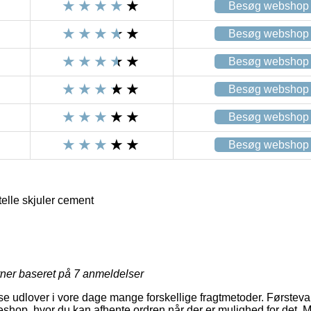
Besøg webshop
Besøg webshop
Besøg webshop
Besøg webshop
Besøg webshop
Besøg webshop
elle skjuler cement
rner baseret på
7
anmeldelser
se udlover i vore dage mange forskellige fragtmetoder. Førsteva
keshop, hvor du kan afhente ordren når der er mulighed for det. 