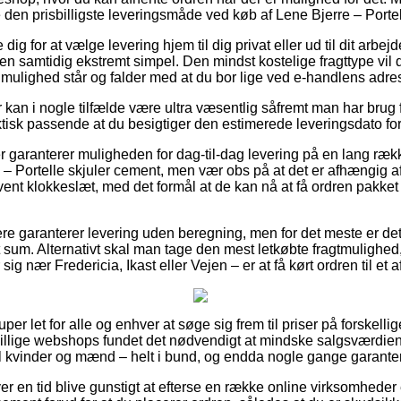
en prisbilligste leveringsmåde ved køb af Lene Bjerre – Portel
ig for at vælge levering hjem til dig privat eller ud til dit arbe
 men samtidig ekstremt simpel. Den mindst kostelige fragttype vil 
mulighed står og falder med at du bor lige ved e-handlens adre
 kan i nogle tilfælde være ultra væsentlig såfremt man har brug 
ktisk passende at du besigtiger den estimerede leveringsdato for
er garanterer muligheden for dag-til-dag levering på en lang ræk
– Portelle skjuler cement, men vær obs på at det er afhængig af
ent klokkeslæt, med det formål at de kan nå at få ordren pakket
ere garanterer levering uden beregning, men for det meste er det
 sum. Alternativt skal man tage den mest letkøbte fragtmulighed,
g nær Fredericia, Ikast eller Vejen – er at få kørt ordren til et 
uper let for alle og enhver at søge sig frem til priser på forskell
illige webshops fundet det nødvendigt at mindske salgsværdien 
l kvinder og mænd – helt i bund, og endda nogle gange garantere 
ver en tid blive gunstigt at efterse en række online virksomheder 