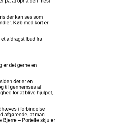
kker på at opnå den mest
pris der kan ses som
andler. Køb med kort er
et afdragstilbud fra
g er det gerne en
 siden det er en
og til gennemses af
d for at blive hjulpet,
ndhæves i forbindelse
ed afgørende, at man
Bjerre – Portelle skjuler