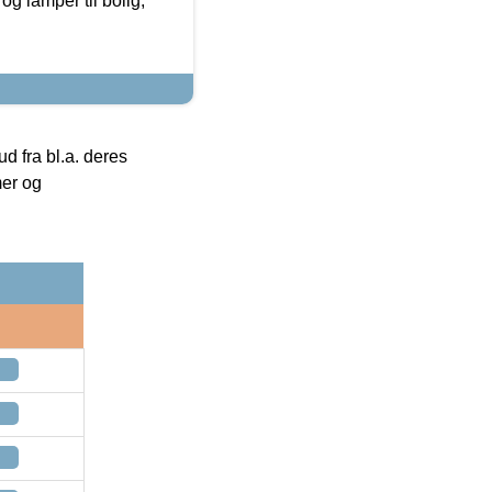
g lamper til bolig,
 fra bl.a. deres
mer og