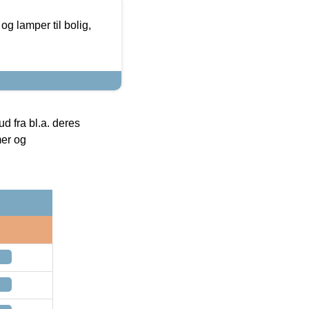
g lamper til bolig,
 fra bl.a. deres
mer og