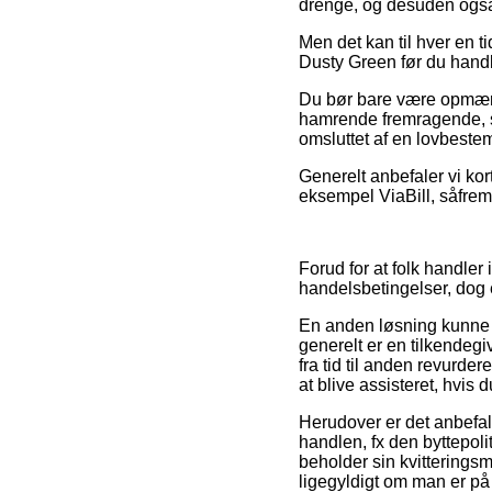
drenge, og desuden også 
Men det kan til hver en t
Dusty Green før du handl
Du bør bare være opmærks
hamrende fremragende, s
omsluttet af en lovbeste
Generelt anbefaler vi kor
eksempel ViaBill, såfremt
Forud for at folk handle
handelsbetingelser, dog 
En anden løsning kunne 
generelt er en tilkendegi
fra tid til anden revurde
at blive assisteret, hvis 
Herudover er det anbefal
handlen, fx den byttepolit
beholder sin kvitteringsm
ligegyldigt om man er på 