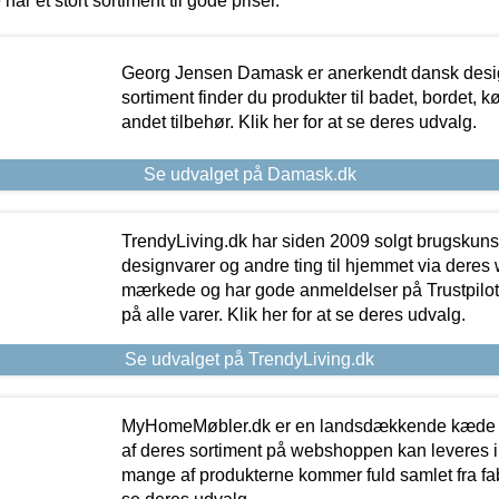
 har et stort sortiment til gode priser.
Georg Jensen Damask er anerkendt dansk desig
sortiment finder du produkter til badet, bordet, 
andet tilbehør. Klik her for at se deres udvalg.
Se udvalget på Damask.dk
TrendyLiving.dk har siden 2009 solgt brugskunst, 
designvarer og andre ting til hjemmet via deres
mærkede og har gode anmeldelser på Trustpilot,
på alle varer. Klik her for at se deres udvalg.
Se udvalget på TrendyLiving.dk
MyHomeMøbler.dk er en landsdækkende kæde m
af deres sortiment på webshoppen kan leveres i
mange af produkterne kommer fuld samlet fra fabr