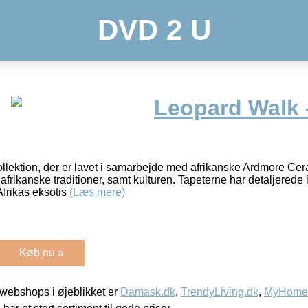
DVD 2 U
Leopard Walk 
llektion, der er lavet i samarbejde med afrikanske Ardmore Cera
afrikanske traditioner, samt kulturen. Tapeterne har detaljerede i
Afrikas eksotis
(Læs mere)
Køb nu »
webshops i øjeblikket er
Damask.dk
,
TrendyLiving.dk
,
MyHomeM