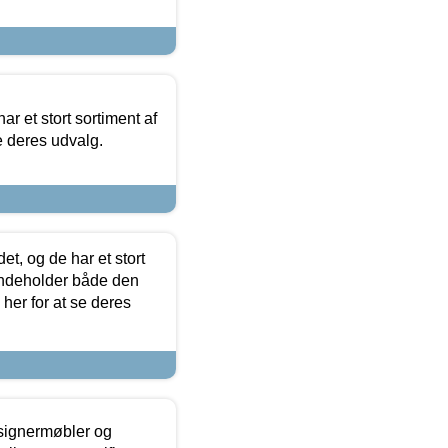
ar et stort sortiment af
e deres udvalg.
t, og de har et stort
 indeholder både den
 her for at se deres
esignermøbler og