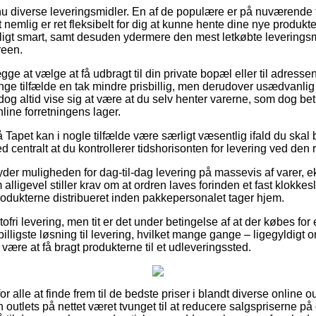
u diverse leveringsmidler. En af de populære er på nuværende ti
nemlig er ret fleksibelt for dig at kunne hente dine nye produkter n
ligt smart, samt desuden ydermere den mest letkøbte leverings
reen.
e at vælge at få udbragt til din private bopæl eller til adresse
ge tilfælde en tak mindre prisbillig, men derudover usædvanli
l dog altid vise sig at være at du selv henter varerne, som dog be
nline forretningens lager.
Tapet kan i nogle tilfælde være særligt væsentlig ifald du skal 
d centralt at du kontrollerer tidshorisonten for levering ved den 
yder muligheden for dag-til-dag levering på massevis af varer,
lligevel stiller krav om at ordren laves forinden et fast klokkes
produkterne distribueret inden pakkepersonalet tager hjem.
tofri levering, men tit er det under betingelse af at der købes fo
lligste løsning til levering, hvilket mange gange – ligegyldigt o
 være at få bragt produkterne til et udleveringssted.
or alle at finde frem til de bedste priser i blandt diverse online o
utlets på nettet været tvunget til at reducere salgspriserne på d