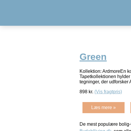
Green
Kollektion: ArdmoreEn ko
Tapetkollektionen hylder 
tegninger, der udforsker 
898
kr.
(Vis fragtpris)
Læs mere »
De mest populære bolig-