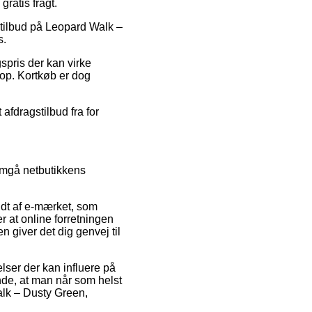
ratis fragt.
r tilbud på Leopard Walk –
s.
spris der kan virke
op. Kortkøb er dog
.
afdragstilbud fra for
nemgå netbutikkens
ndt af e-mærket, som
r at online forretningen
 giver det dig genvej til
lser der kan influere på
rende, at man når som helst
alk – Dusty Green,