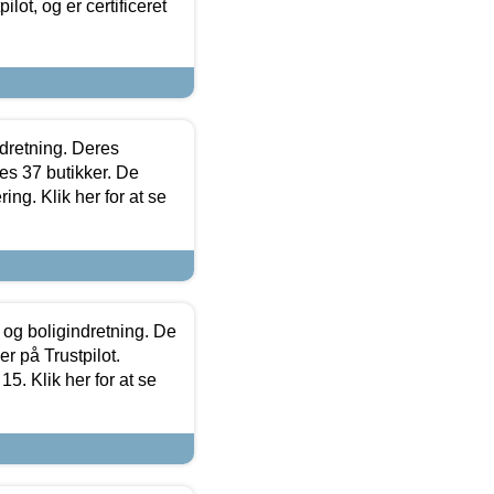
lot, og er certificeret
ndretning. Deres
s 37 butikker. De
ing. Klik her for at se
 og boligindretning. De
r på Trustpilot.
5. Klik her for at se