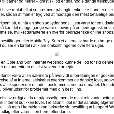
til damer og herrer – drastisk, og endda nogle gange frembyde g
id blive rentabelt at se nærmere på nogle enkelte e-handler efte
er, sådan at man er tryg ved at modtage den mest betalelige pri
om på, at når en shop udbyder bedst i test varer for en udsalg
å kan det mange gange være et bevis på en bedragerisk netsh
mmelse, hvilket garanterer en overfor bedrageriske online shops
tbestillinger eller MobilePay. Som et alternativ burde du bruge et 
 du ser en fordel i at klare omkostningerne over flere uger.
r i en Cole and Son internet webshop kunne de i og for sig gen
er det undertiden et tidskrævende arbejde.
derfor være at se nærmere på hvorvidt e-forretningen er godke
velse af at internet selskabet efterkommer de danske love, udove
res af eksperter der er inde i bestemmelserne på området. Desuden
du bliver udsat for problemer med din bestilling.
elsesværdigt at du er påpasselig med de mest relevante betinge
ik internet butikken lover. I relation til det er det samtidig afgø
ail, så man i fremtiden kan bekræfte sin bestilling af Leopard W
udkig efter varer til en herre eller dame.