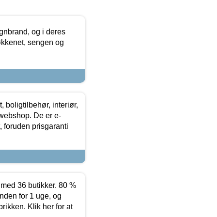
nbrand, og i deres
køkkenet, sengen og
boligtilbehør, interiør,
 webshop. De er e-
 foruden prisgaranti
ed 36 butikker. 80 %
nden for 1 uge, og
ikken. Klik her for at