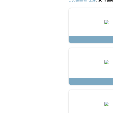
Bydahlliving.dk
, som alle