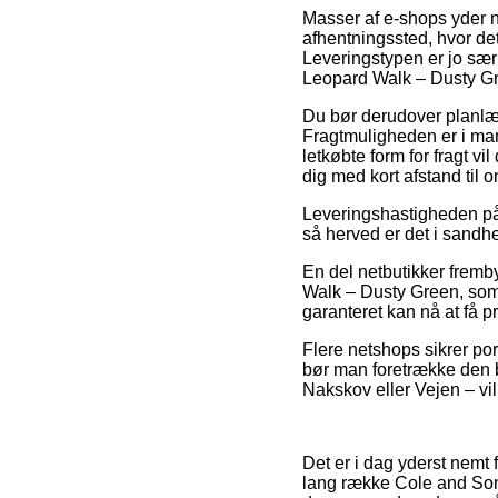
Masser af e-shops yder n
afhentningssted, hvor det 
Leveringstypen er jo sær
Leopard Walk – Dusty G
Du bør derudover planlægg
Fragtmuligheden er i man
letkøbte form for fragt vi
dig med kort afstand til o
Leveringshastigheden på 
så herved er det i sandhe
En del netbutikker fremb
Walk – Dusty Green, som a
garanteret kan nå at få 
Flere netshops sikrer por
bør man foretrække den bi
Nakskov eller Vejen – vil
Det er i dag yderst nemt f
lang række Cole and Son o