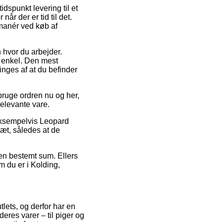
dspunkt levering til et
år der er tid til det.
manér ved køb af
n hvor du arbejder.
g enkel. Den mest
tinges af at du befinder
bruge ordren nu og her,
relevante vare.
 eksempelvis Leopard
læt, således at de
r en bestemt sum. Ellers
m du er i Kolding,
utlets, og derfor har en
eres varer – til piger og