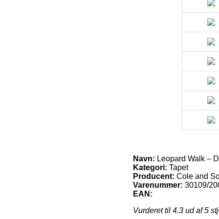
Navn:
Leopard Walk – D
Kategori:
Tapet
Producent:
Cole and S
Varenummer:
30109/20
EAN:
Vurderet til
4.3
ud af 5 st