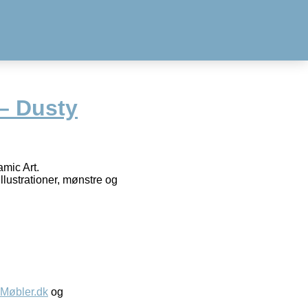
– Dusty
mic Art.
llustrationer, mønstre og
øbler.dk
og