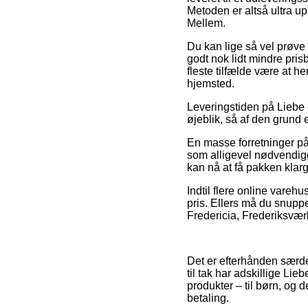
Metoden er altså ultra up
Mellem.
Du kan lige så vel prøve a
godt nok lidt mindre pris
fleste tilfælde være at h
hjemsted.
Leveringstiden på Liebe e
øjeblik, så af den grund 
En masse forretninger på
som alligevel nødvendigg
kan nå at få pakken klarg
Indtil flere online vareh
pris. Ellers må du snupp
Fredericia, Frederiksværk
Det er efterhånden særdel
til tak har adskillige Lie
produkter – til børn, og 
betaling.