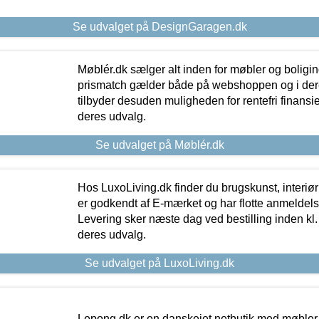
Se udvalget på DesignGaragen.dk
Møblér.dk sælger alt inden for møbler og boligi
prismatch gælder både på webshoppen og i dere
tilbyder desuden muligheden for rentefri finansier
deres udvalg.
Se udvalget på Møblér.dk
Hos LuxoLiving.dk finder du brugskunst, interiør
er godkendt af E-mærket og har flotte anmeldelse
Levering sker næste dag ved bestilling inden kl. 1
deres udvalg.
Se udvalget på LuxoLiving.dk
Lepong.dk er en danskejet netbutik med møbler o