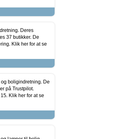
ndretning. Deres
s 37 butikker. De
ing. Klik her for at se
 og boligindretning. De
r på Trustpilot.
5. Klik her for at se
g lamper til bolig,