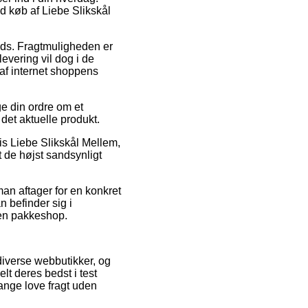
ed køb af Liebe Slikskål
plads. Fragtmuligheden er
levering vil dog i de
d af internet shoppens
ge din ordre om et
det aktuelle produkt.
is Liebe Slikskål Mellem,
 de højst sandsynligt
man aftager for en konkret
 befinder sig i
l en pakkeshop.
 diverse webbutikker, og
elt deres bedst i test
gange love fragt uden