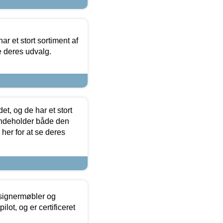
ar et stort sortiment af
e deres udvalg.
t, og de har et stort
 indeholder både den
 her for at se deres
esignermøbler og
lot, og er certificeret