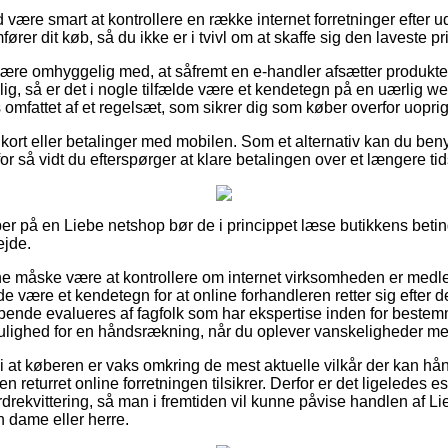
id være smart at kontrollere en række internet forretninger efter 
er dit køb, så du ikke er i tvivl om at skaffe sig den laveste pri
ære omhyggelig med, at såfremt en e-handler afsætter produkte
llig, så er det i nogle tilfælde være et kendetegn på en uærlig w
s omfattet af et regelsæt, som sikrer dig som køber overfor uoprig
kort eller betalinger med mobilen. Som et alternativ kan du benyt
for så vidt du efterspørger at klare betalingen over et længere ti
er på en Liebe netshop bør de i princippet læse butikkens beti
ejde.
 måske være at kontrollere om internet virksomheden er med
e være et kendetegn for at online forhandleren retter sig efter de
øbende evalueres af fagfolk som har ekspertise inden for beste
ulighed for en håndsrækning, når du oplever vanskeligheder med
at køberen er vaks omkring de mest aktuelle vilkår der kan hå
n returret online forretningen tilsikrer. Derfor er det ligeledes e
rdrekvittering, så man i fremtiden vil kunne påvise handlen af L
n dame eller herre.