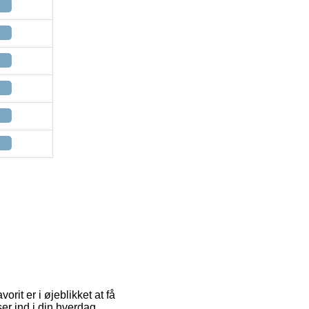
orit er i øjeblikket at få
er ind i din hverdag.