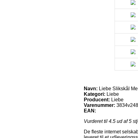
Navn:
Liebe Slikskål Me
Kategori:
Liebe
Producent:
Liebe
Varenummer:
3834v24
EAN:
Vurderet til
4.5
ud af 5 st
De fleste internet selskabe
leveret til et udlevering