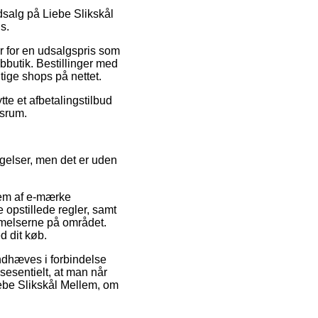
udsalg på Liebe Slikskål
s.
r for en udsalgspris som
ebbutik. Bestillinger med
tige shops på nettet.
te et afbetalingstilbud
dsrum.
ngelser, men det er uden
lem af e-mærke
 opstillede regler, samt
mmelserne på området.
 dit køb.
ndhæves i forbindelse
ssesentielt, at man når
iebe Slikskål Mellem, om