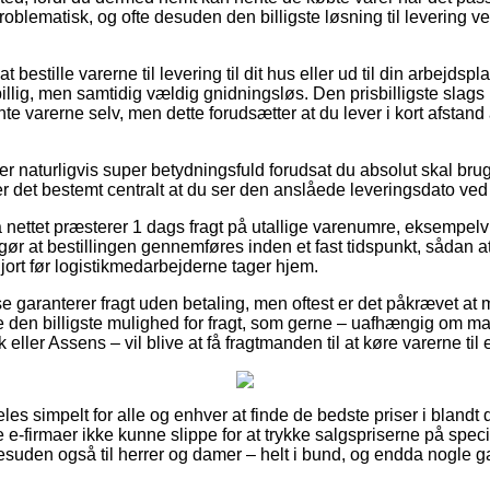
roblematisk, og ofte desuden den billigste løsning til levering v
t bestille varerne til levering til dit hus eller ud til din arbejds
billig, men samtidig vældig gnidningsløs. Den prisbilligste slags 
ente varerne selv, men dette forudsætter at du lever i kort afstan
r naturligvis super betydningsfuld forudsat du absolut skal bru
er det bestemt centralt at du ser den anslåede leveringsdato ved 
 nettet præsterer 1 dags fragt på utallige varenumre, eksempelv
ør at bestillingen gennemføres inden et fast tidspunkt, sådan at
jort før logistikmedarbejderne tager hjem.
use garanterer fragt uden betaling, men oftest er det påkrævet at 
e den billigste mulighed for fragt, som gerne – uafhængig om man
 eller Assens – vil blive at få fragtmanden til at køre varerne ti
es simpelt for alle og enhver at finde de bedste priser i blandt
be e-firmaer ikke kunne slippe for at trykke salgspriserne på speci
desuden også til herrer og damer – helt i bund, og endda nogle 