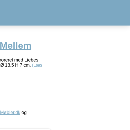
 Mellem
 dekoreret med Liebes
: Ø 13,5 H 7 cm.
(Læs
øbler.dk
og