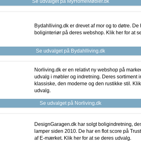
Se udvalget på MyHomeMøbler.dk
Bydahlliving.dk er drevet af mor og to døtre. De h
boliginteriør på deres webshop. Klik her for at s
Se udvalget på Bydahlliving.dk
Norliving.dk er en relativt ny webshop på markede
udvalg i møbler og indretning. Deres sortiment
klassiske, den moderne og den rustikke stil. Klik
udvalg.
Se udvalget på Norliving.dk
DesignGaragen.dk har solgt boligindretning, d
lamper siden 2010. De har en flot score på Trustpi
af E-mærket. Klik her for at se deres udvalg.