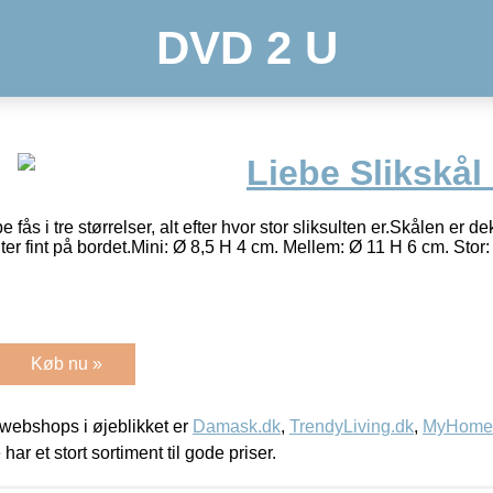
DVD 2 U
Liebe Slikskål
be fås i tre størrelser, alt efter hvor stor sliksulten er.Skålen er
ter fint på bordet.Mini: Ø 8,5 H 4 cm. Mellem: Ø 11 H 6 cm. Stor
Køb nu »
webshops i øjeblikket er
Damask.dk
,
TrendyLiving.dk
,
MyHomeM
 har et stort sortiment til gode priser.