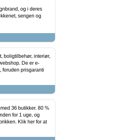
nbrand, og i deres
køkkenet, sengen og
boligtilbehør, interiør,
 webshop. De er e-
 foruden prisgaranti
ed 36 butikker. 80 %
nden for 1 uge, og
ikken. Klik her for at