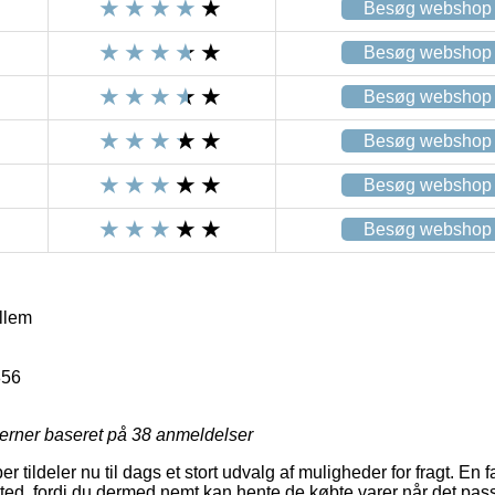
Besøg webshop
Besøg webshop
Besøg webshop
Besøg webshop
Besøg webshop
Besøg webshop
llem
856
jerner baseret på
38
anmeldelser
r tildeler nu til dags et stort udvalg af muligheder for fragt. En fav
ssted, fordi du dermed nemt kan hente de købte varer når det pass