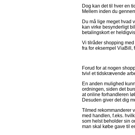
Dog kan det til hver en t
Mellem inden du gennemfør
Du må lige meget hvad v
kan virke besynderligt bi
betalingskort er heldigvi
Vi tilråder shopping med 
fra for eksempel ViaBill, 
Forud for at nogen shopp
tvivl et tidskrævende arb
En anden mulighed kunne
ordningen, siden det burd
at online forhandleren l
Desuden giver det dig m
Tilmed rekommanderer vi 
med handlen, f.eks. hvilke
som helst beholder sin o
man skal købe gave til e