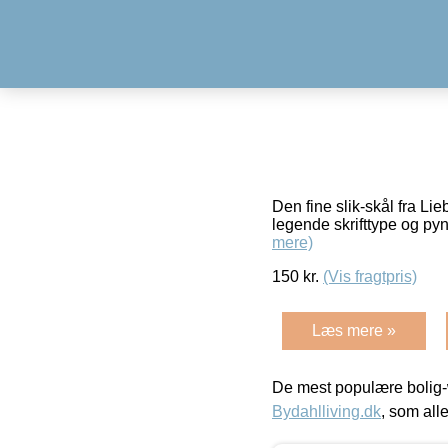
Den fine slik-skål fra Lie
legende skrifttype og pyn
mere)
150
kr.
(Vis fragtpris)
Læs mere »
De mest populære bolig-
Bydahlliving.dk
, som alle