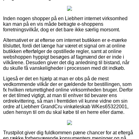
Inden nogen shopper på en Liebherr internet virksomhed
kan man på en vis måde betragte e-shoppens
forretningsvilkår, dog er det bare ikke særlig morsomt.
Alternativet er at efterse om internet butikken er e-mærke
tilsluttet, fordi det længe har været et signal om at online
butikken efterfølger de opstillede regler, samt at online
webshoppen hyppigt besøges af fagmænd der er inde i
vilkårene. Desuden giver det dig anledning til bistand, når
du skulle få vanskeligheder i processen med dit indkøb.
Ligeså er det en hjælp at man er obs på de mest
vedkommende vilkår der er gældende for bestillingen, som
fx hvilken returrettighed online virksomheden bruger. Derfor
er det tilmed vigtigt, at man til enhver tid bevarer ens
ordrekvittering, så man i fremtiden vil kunne vidne om sin
ordre af Liebherr GrandCru vinkøleskab WKes65322001,
uden hensyn til om du skal købe til en herre eller dame.
Trustpilot giver dig fuldkommen pæne chancer for at eftergå
en række forhenværende konsumenters meninger og på