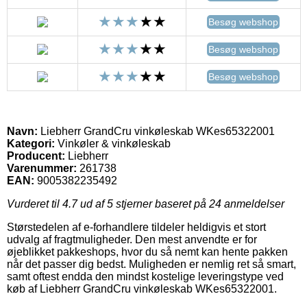
Besøg webshop
Besøg webshop
Besøg webshop
Navn:
Liebherr GrandCru vinkøleskab WKes65322001
Kategori:
Vinkøler & vinkøleskab
Producent:
Liebherr
Varenummer:
261738
EAN:
9005382235492
Vurderet til
4.7
ud af 5 stjerner baseret på
24
anmeldelser
Størstedelen af e-forhandlere tildeler heldigvis et stort
udvalg af fragtmuligheder. Den mest anvendte er for
øjeblikket pakkeshops, hvor du så nemt kan hente pakken
når det passer dig bedst. Muligheden er nemlig ret så smart,
samt oftest endda den mindst kostelige leveringstype ved
køb af Liebherr GrandCru vinkøleskab WKes65322001.