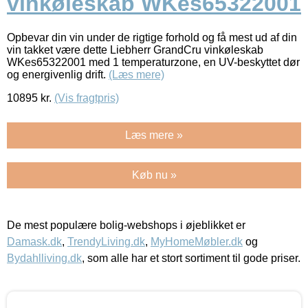
vinkøleskab WKes65322001
Opbevar din vin under de rigtige forhold og få mest ud af din
vin takket være dette Liebherr GrandCru vinkøleskab
WKes65322001 med 1 temperaturzone, en UV-beskyttet dør
og energivenlig drift.
(Læs mere)
10895
kr.
(Vis fragtpris)
Læs mere »
Køb nu »
De mest populære bolig-webshops i øjeblikket er
Damask.dk
,
TrendyLiving.dk
,
MyHomeMøbler.dk
og
Bydahlliving.dk
, som alle har et stort sortiment til gode priser.