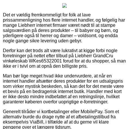
Det er vældig fremkommeligt for folk at lave
prissammenligning hos flere internet handler, og følgelig har
mange Liebherr internet firmaer været nødt til at stampe
salgsværdien på deres produkter – til babyer og børn, og
yderligere også til herrer og damer – voldsomt, og endda
nogle gange sikre levering uden gebyr.
Derfor kan det trods alt være lukrativt at kigge forbi nogle
forretninger på nettet efter tilbud på Liebherr GrandCru
vinkøleskab WKes65322001 forud for at du shopper, så man
ikke er i tvivl om at opnå den billigste pris.
Man bør lige meget hvad ikke undervurdere, at når en
internet handler afsætter deres produkter for en udsalgspris
som virker mystisk beskeden, så kan det for det meste være
et bevis på en bedragerisk internet butik. Handler med kort
er ikke desto mindre indbefattet af en retningslinje, hvilket
garanterer køberen overfor uoprigtige e-forretninger.
Generelt tilråder vi kortbetalinger eller MobilePay. Som et
alternativ burde du drage nytte af et afbetalingstilbud fra
eksempelvis ViaBill, i tilfælde af at du gerne vil klare
pengene over et længere tidsrum.