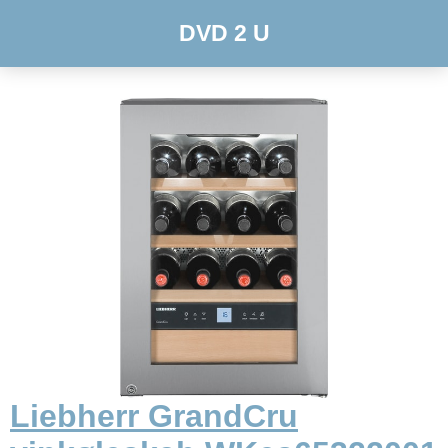
DVD 2 U
Liebherr GrandCru