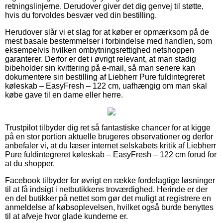
retningslinjerne. Derudover giver det dig genvej til støtte,
hvis du forvoldes besvær ved din bestilling.
Herudover slår vi et slag for at køber er opmærksom på de
mest basale bestemmelser i forbindelse med handlen, som
eksempelvis hvilken ombytningsrettighed netshoppen
garanterer. Derfor er det i øvrigt relevant, at man stadig
bibeholder sin kvittering på e-mail, så man senere kan
dokumentere sin bestilling af Liebherr Pure fuldintegreret
køleskab – EasyFresh – 122 cm, uafhængig om man skal
købe gave til en dame eller herre.
Trustpilot tilbyder dig ret så fantastiske chancer for at kigge
på en stor portion aktuelle brugeres observationer og derfor
anbefaler vi, at du læser internet selskabets kritik af Liebherr
Pure fuldintegreret køleskab – EasyFresh – 122 cm forud for
at du shopper.
Facebook tilbyder for øvrigt en række fordelagtige løsninger
til at få indsigt i netbutikkens troværdighed. Herinde er der
en del butikker på nettet som gør det muligt at registrere en
anmeldelse af købsoplevelsen, hvilket også burde benyttes
til at afveje hvor glade kunderne er.