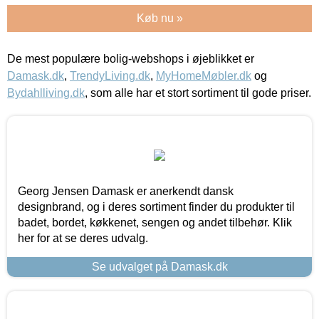
Køb nu »
De mest populære bolig-webshops i øjeblikket er
Damask.dk
,
TrendyLiving.dk
,
MyHomeMøbler.dk
og
Bydahlliving.dk
, som alle har et stort sortiment til gode priser.
Georg Jensen Damask er anerkendt dansk
designbrand, og i deres sortiment finder du produkter til
badet, bordet, køkkenet, sengen og andet tilbehør. Klik
her for at se deres udvalg.
Se udvalget på Damask.dk