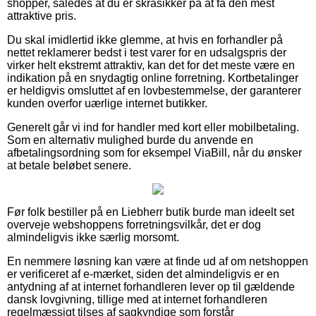
shopper, således at du er skråsikker på at få den mest
attraktive pris.
Du skal imidlertid ikke glemme, at hvis en forhandler på
nettet reklamerer bedst i test varer for en udsalgspris der
virker helt ekstremt attraktiv, kan det for det meste være en
indikation på en snydagtig online forretning. Kortbetalinger
er heldigvis omsluttet af en lovbestemmelse, der garanterer
kunden overfor uærlige internet butikker.
Generelt går vi ind for handler med kort eller mobilbetaling.
Som en alternativ mulighed burde du anvende en
afbetalingsordning som for eksempel ViaBill, når du ønsker
at betale beløbet senere.
Før folk bestiller på en Liebherr butik burde man ideelt set
overveje webshoppens forretningsvilkår, det er dog
almindeligvis ikke særlig morsomt.
En nemmere løsning kan være at finde ud af om netshoppen
er verificeret af e-mærket, siden det almindeligvis er en
antydning af at internet forhandleren lever op til gældende
dansk lovgivning, tillige med at internet forhandleren
regelmæssigt tilses af sagkyndige som forstår