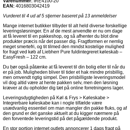
Varenummer:
IRE4100-20
EAN:
4016803042419
Vurderet til
4
ud af 5 stjerner baseret på
13
anmeldelser
Mange internet butikker tilbyder til alt held diverse forskellige
leveringsløsninger. En af de mest anvendte er nu om dage
at få leveret til en pakkeshop, og så afhenter du blot dine
produkter præcis når det passer dig. Fragtformen er nemlig
meget smertefri, og tit tilmed den mindst kostelige mulighed
for fragt ved køb af Liebherr Pure fuldintegreret køleskab –
EasyFresh – 122 cm.
Du bør også påtænke at få leveret til din bolig eller til når du
er på job. Muligheden bliver til tider et hak mindre prisbillig,
men omvendt rigtig simpel. Den prisbilligste leveringsmodel
vil dog altid være at hente pakken selv, men den løsning
kræver at du opholder dig tæt på online forretningens lager.
Leveringsdygtigheden på Køl & Frys > Køleskabe >
Integrerbare køleskabe kan i nogle tilfælde være
usædvanlig essentiel om man mangler din pakke fluks, og af
den grund er det ganske aktuelt at du kigger nærmere på
den forventede leveringstid på det pågældende produkt.
En stor portion internet outlets annoncerer 1 dags fragt på