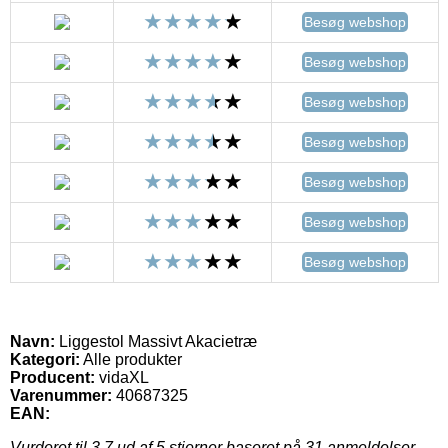
Besøg webshop
Besøg webshop
Besøg webshop
Besøg webshop
Besøg webshop
Besøg webshop
Besøg webshop
Navn:
Liggestol Massivt Akacietræ
Kategori:
Alle produkter
Producent:
vidaXL
Varenummer:
40687325
EAN:
Vurderet til
3.7
ud af 5 stjerner baseret på
31
anmeldelser