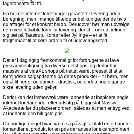
lageransatte får fri.
En hel del internet forretninger garanterer levering uden
beregning, men i mange tilfælde er det kun gældende hvis
du aftager for et konkret beløb. Derudover bør man udvælge
den mest letkøbte form for levering, der tit – om du befinder
sig tæt på Taastrup, Korsør eller Jyllinge – er at få
fragtfirmaet til at køre ordren til et udleveringssted.
Det er i dag rigtig fremkommeligt for forbrugerne at lave
prissammenligning fra diverse netshops, og derfor har
massevis af vidaXL shops på nettet været presset til at at
formindske salgspriserne på deres produkter – til børn, men
også til herrer og damer – drastisk, og endda nogle gange
sikre levering uden gebyr.
Derfor kan det immervæk være lønnende at inspicere nogle
internet foretagender efter udsalg på Liggestol Massivt
Akacietræ før du placerer ordren, således at man er tryg ved
at indhente den billigste pris.
Du bør lige meget hvad være så påvagt, at ifald en e-handler
forhandler et produkt for en pris der anses for ekstraordinært