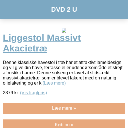
DVD 2 U
Liggestol Massivt
Akacietræ
Denne klassiske havestol i træ har et attraktivt lameldesign
og vil give din have, terrasse eller udendørsområde et strejf
af rustik charme. Denne solseng er lavet af slidstærkt
massivt akacietræ, som er blevet lakeret med en naturlig
olielakering og er k
(Læs mere)
2379
kr.
(Vis fragtpris)
Læs mere »
Køb nu »