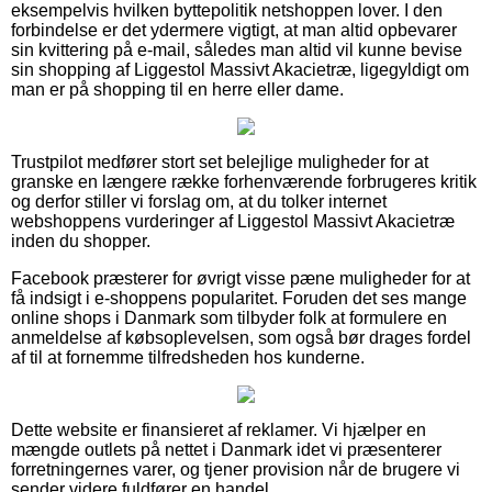
eksempelvis hvilken byttepolitik netshoppen lover. I den
forbindelse er det ydermere vigtigt, at man altid opbevarer
sin kvittering på e-mail, således man altid vil kunne bevise
sin shopping af Liggestol Massivt Akacietræ, ligegyldigt om
man er på shopping til en herre eller dame.
Trustpilot medfører stort set belejlige muligheder for at
granske en længere række forhenværende forbrugeres kritik
og derfor stiller vi forslag om, at du tolker internet
webshoppens vurderinger af Liggestol Massivt Akacietræ
inden du shopper.
Facebook præsterer for øvrigt visse pæne muligheder for at
få indsigt i e-shoppens popularitet. Foruden det ses mange
online shops i Danmark som tilbyder folk at formulere en
anmeldelse af købsoplevelsen, som også bør drages fordel
af til at fornemme tilfredsheden hos kunderne.
Dette website er finansieret af reklamer. Vi hjælper en
mængde outlets på nettet i Danmark idet vi præsenterer
forretningernes varer, og tjener provision når de brugere vi
sender videre fuldfører en handel.