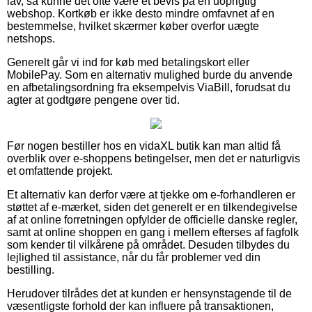
lav, så kunne det ofte være et bevis på en uoprigtig
webshop. Kortkøb er ikke desto mindre omfavnet af en
bestemmelse, hvilket skærmer køber overfor uægte
netshops.
Generelt går vi ind for køb med betalingskort eller
MobilePay. Som en alternativ mulighed burde du anvende
en afbetalingsordning fra eksempelvis ViaBill, forudsat du
agter at godtgøre pengene over tid.
Før nogen bestiller hos en vidaXL butik kan man altid få
overblik over e-shoppens betingelser, men det er naturligvis
et omfattende projekt.
Et alternativ kan derfor være at tjekke om e-forhandleren er
støttet af e-mærket, siden det generelt er en tilkendegivelse
af at online forretningen opfylder de officielle danske regler,
samt at online shoppen en gang i mellem efterses af fagfolk
som kender til vilkårene på området. Desuden tilbydes du
lejlighed til assistance, når du får problemer ved din
bestilling.
Herudover tilrådes det at kunden er hensynstagende til de
væsentligste forhold der kan influere på transaktionen,