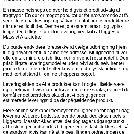
En masse netshops udlover heldigvis et bredt udvalg af
fragttyper. En der er meget populær er for nærværende at få
sendt til en pakkeshop, og så kan du blot hente produkterne
når der er tid til det. Denne er jo ekstremt smart, og typisk
tillige den billigste form for levering ved køb af Liggestol
Massivt Akacietræ.
Du burde endvidere foretrække at vælge udbringning hjem
til dig privat eller til dit arbejdes adresse. Muligheden bliver
ofte en tak mindre prisbillig, men omvendt ret smertefri. Den
prisbilligste leveringsmodel er uden tvivl at du selv henter
produkterne, men det stiller krav om at du fysisk befinder dig
med kort afstand til online shoppens bopæl.
Leveringstiden på Alle produkter kan i nogle tilfælde være
rigtig relevant hvis man behøver din ordre straks, og med det
formål er det særdeles aktuelt at vi besigtiger den
estimerede leveringstid på det pågældende produkt.
Flere online selskaber frembyder muligheden for dag-til-dag
levering på deres bedst sælgende produkter, eksempelvis
Liggestol Massivt Akacietræ, der dog tager udgangspunkt i
at bestillingen indsendes tidligere end et fast klokkeslæt, så
de sandsynligvis kan nå at få bestillingen ordnet inden de