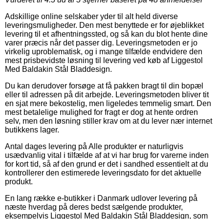
Adskillige online selskaber yder til alt held diverse
leveringsmuligheder. Den mest benyttede er for øjeblikket
levering til et afhentningssted, og så kan du blot hente dine
varer præcis når det passer dig. Leveringsmetoden er jo
virkelig uproblematisk, og i mange tilfælde endvidere den
mest prisbevidste løsning til levering ved køb af Liggestol
Med Baldakin Stål Bladdesign.
Du kan derudover forsøge at få pakken bragt til din bopæl
eller til adressen på dit arbejde. Leveringsmetoden bliver tit
en sjat mere bekostelig, men ligeledes temmelig smart. Den
mest betalelige mulighed for fragt er dog at hente ordren
selv, men den løsning stiller krav om at du lever nær internet
butikkens lager.
Antal dages levering på Alle produkter er naturligvis
usædvanlig vital i tilfælde af at vi har brug for varerne inden
for kort tid, så af den grund er det i sandhed essentielt at du
kontrollerer den estimerede leveringsdato for det aktuelle
produkt.
En lang række e-butikker i Danmark udlover levering på
næste hverdag på deres bedst sælgende produkter,
eksempelvis Liggestol Med Baldakin Stål Bladdesign, som