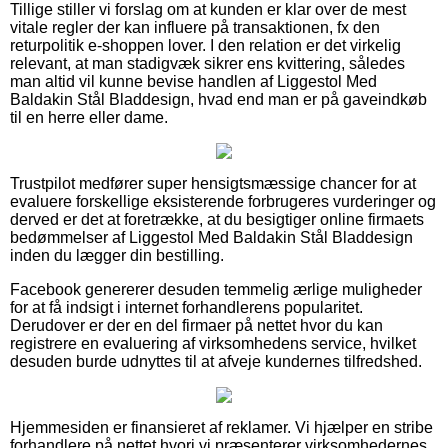
Tillige stiller vi forslag om at kunden er klar over de mest
vitale regler der kan influere på transaktionen, fx den
returpolitik e-shoppen lover. I den relation er det virkelig
relevant, at man stadigvæk sikrer ens kvittering, således
man altid vil kunne bevise handlen af Liggestol Med
Baldakin Stål Bladdesign, hvad end man er på gaveindkøb
til en herre eller dame.
Trustpilot medfører super hensigtsmæssige chancer for at
evaluere forskellige eksisterende forbrugeres vurderinger og
derved er det at foretrække, at du besigtiger online firmaets
bedømmelser af Liggestol Med Baldakin Stål Bladdesign
inden du lægger din bestilling.
Facebook genererer desuden temmelig ærlige muligheder
for at få indsigt i internet forhandlerens popularitet.
Derudover er der en del firmaer på nettet hvor du kan
registrere en evaluering af virksomhedens service, hvilket
desuden burde udnyttes til at afveje kundernes tilfredshed.
Hjemmesiden er finansieret af reklamer. Vi hjælper en stribe
forhandlere på nettet hvori vi præsenterer virksomhedernes