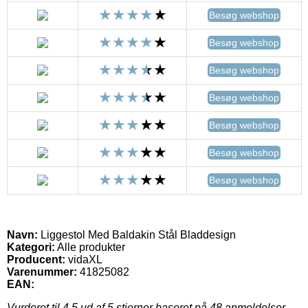
Besøg webshop
Besøg webshop
Besøg webshop
Besøg webshop
Besøg webshop
Besøg webshop
Besøg webshop
Navn:
Liggestol Med Baldakin Stål Bladdesign
Kategori:
Alle produkter
Producent:
vidaXL
Varenummer:
41825082
EAN:
Vurderet til
4.5
ud af 5 stjerner baseret på
48
anmeldelser