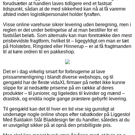
forudsætter at handlen laves tidligere end et fastsat
tidspunkt, sådan at de med sikkerhed kan nå at få varerne
afsted inden logistikpersonalet holder fyraften.
Visse online varehuse sikrer levering uden beregning, men i
reglen er det under betingelse af at man bestiller for et
fastslået beløb. Som alternativ kan man foretrække den mest
prisbevidste fragtform, hvilket tit – ligegyldigt om man er tæt
på Holstebro, Ringsted eller Hinnerup – er at få fragtmanden
til at køre ordren til en pakkeshop.
Det er i dag virkelig smart for forbrugerne at lave
prissammenligning i blandt diverse webshops, og til
gengæld har de fleste vidaXL firmaer på nettet ikke kunne
slippe for at nedsætte priserne på en række af deres
produkter – til juniorer, og ligeledes til kvinder og mænd –
drastisk, og endda nogle gange præstere gebyrfri levering.
Til gengæld kan det til hver en tid vise sig gunstigt at
undersøge nogle online shops efter rabatkoder på Liggestol
Med Baldakin Stål Bladdesign før du handler, således at du
er usvigeligt sikker på at opnå den prisbilligste pris.