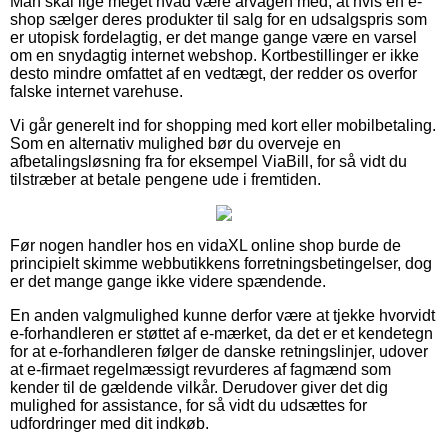
Man skal lige meget hvad være årvågen med, at hvis en e-
shop sælger deres produkter til salg for en udsalgspris som
er utopisk fordelagtig, er det mange gange være en varsel
om en snydagtig internet webshop. Kortbestillinger er ikke
desto mindre omfattet af en vedtægt, der redder os overfor
falske internet varehuse.
Vi går generelt ind for shopping med kort eller mobilbetaling.
Som en alternativ mulighed bør du overveje en
afbetalingsløsning fra for eksempel ViaBill, for så vidt du
tilstræber at betale pengene ude i fremtiden.
Før nogen handler hos en vidaXL online shop burde de
principielt skimme webbutikkens forretningsbetingelser, dog
er det mange gange ikke videre spændende.
En anden valgmulighed kunne derfor være at tjekke hvorvidt
e-forhandleren er støttet af e-mærket, da det er et kendetegn
for at e-forhandleren følger de danske retningslinjer, udover
at e-firmaet regelmæssigt revurderes af fagmænd som
kender til de gældende vilkår. Derudover giver det dig
mulighed for assistance, for så vidt du udsættes for
udfordringer med dit indkøb.