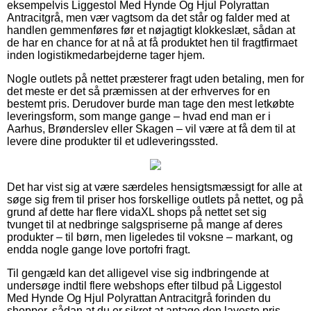
eksempelvis Liggestol Med Hynde Og Hjul Polyrattan
Antracitgrå, men vær vagtsom da det står og falder med at
handlen gemmenføres før et nøjagtigt klokkeslæt, sådan at
de har en chance for at nå at få produktet hen til fragtfirmaet
inden logistikmedarbejderne tager hjem.
Nogle outlets på nettet præsterer fragt uden betaling, men for
det meste er det så præmissen at der erhverves for en
bestemt pris. Derudover burde man tage den mest letkøbte
leveringsform, som mange gange – hvad end man er i
Aarhus, Brønderslev eller Skagen – vil være at få dem til at
levere dine produkter til et udleveringssted.
Det har vist sig at være særdeles hensigtsmæssigt for alle at
søge sig frem til priser hos forskellige outlets på nettet, og på
grund af dette har flere vidaXL shops på nettet set sig
tvunget til at nedbringe salgspriserne på mange af deres
produkter – til børn, men ligeledes til voksne – markant, og
endda nogle gange love portofri fragt.
Til gengæld kan det alligevel vise sig indbringende at
undersøge indtil flere webshops efter tilbud på Liggestol
Med Hynde Og Hjul Polyrattan Antracitgrå forinden du
shopper, sådan at du er sikret at antage den laveste pris.