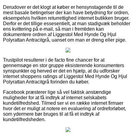
Derudover er det klogt at køber er hensynstagende til de
mest basale betingelser der kan have betydning for ordren,
eksempelvis hvilken returrettighed internet butikken bruger.
Derfor er det tillige essesentielt, at man stadigvæk beholder
ens kvittering på e-mail, så man i fremtiden kan
dokumentere ordren af Liggestol Med Hynde Og Hjul
Polyrattan Antracitgrå, uanset om man er dreng eller pige.
Trustpilot resulterer i de facto fine chancer for at
gennemsøge en stor gruppe eksisterende konsumenters
synspunkter og herved er det en hjælp, at du udforsker
internet shoppens ratings af Liggestol Med Hynde Og Hjul
Polyrattan Antracitgrå forinden du køber.
Facebook præsterer lige så vel faktisk anstændige
muligheder for at få indtryk af internet selskabets
kundetilfredshed. Tilmed ser vi en række internet firmaer
hvor det er muligt at notere en evaluering af ordreforløbet,
som ydermere bør bruges til at få et indtryk af
kundetilfredsheden.