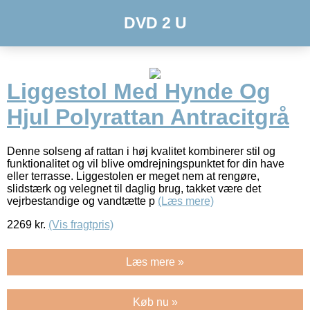
DVD 2 U
Liggestol Med Hynde Og
Hjul Polyrattan Antracitgrå
Denne solseng af rattan i høj kvalitet kombinerer stil og
funktionalitet og vil blive omdrejningspunktet for din have
eller terrasse. Liggestolen er meget nem at rengøre,
slidstærk og velegnet til daglig brug, takket være det
vejrbestandige og vandtætte p
(Læs mere)
2269
kr.
(Vis fragtpris)
Læs mere »
Køb nu »