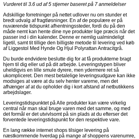
Vurderet til
3.6
ud af 5 stjerner baseret på
7
anmeldelser
Adskillige forretninger på nettet udlover nu om stunder et
bredt udvalg af fragtløsninger. En af de populære er på
nuværende tidspunkt afhentningssteder, fordi du på den
måde nemt kan hente dine nye produkter lige præcis når det
passer ind i din kalender. Denne er nemlig ualmindeligt
ligetil, samt tit tillige den billigste metode til levering ved køb
af Liggestol Med Hynde Og Hjul Polyrattan Antracitgrå.
Du burde endvidere beslutte dig for at få produkterne bragt
hjem til dig eller ud på dit arbejde. Leveringstypen bliver
uheldigvis en lille smule dyrere, men ydermere ret så
ukompliceret. Den mest betalelige leveringsudgave kan ikke
modsiges at være at du selv henter varerne, men det
afhænger af at du opholder dig i kort afstand af netbutikkens
arbejdslager.
Leveringstidspunktet på Alle produkter kan være virkelig
central når man skal bruge varen med det samme, og med
det formål er det utvivlsomt på sin plads at du efterser det
forventede leveringstidspunkt for den respektive vare.
En lang række internet shops tilsiger levering på
næstkommende hverdag på mange af shoppens varenumre,