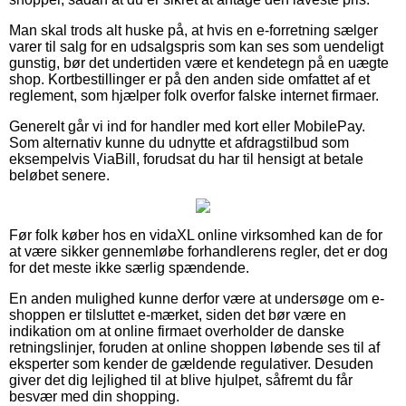
Man skal trods alt huske på, at hvis en e-forretning sælger
varer til salg for en udsalgspris som kan ses som uendeligt
gunstig, bør det undertiden være et kendetegn på en uægte
shop. Kortbestillinger er på den anden side omfattet af et
reglement, som hjælper folk overfor falske internet firmaer.
Generelt går vi ind for handler med kort eller MobilePay.
Som alternativ kunne du udnytte et afdragstilbud som
eksempelvis ViaBill, forudsat du har til hensigt at betale
beløbet senere.
Før folk køber hos en vidaXL online virksomhed kan de for
at være sikker gennemløbe forhandlerens regler, det er dog
for det meste ikke særlig spændende.
En anden mulighed kunne derfor være at undersøge om e-
shoppen er tilsluttet e-mærket, siden det bør være en
indikation om at online firmaet overholder de danske
retningslinjer, foruden at online shoppen løbende ses til af
eksperter som kender de gældende regulativer. Desuden
giver det dig lejlighed til at blive hjulpet, såfremt du får
besvær med din shopping.