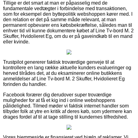
Tillige er det smart at man er påpasselig med de
fundamentale vedtægter i forbindelse med transaktionen,
som for eksempel den byttepolitik webshoppen kører med. I
den relation er det på samme måde relevant, at man
permanent opbevarer ens købsbekræftelse, således man til
enhver tid vil kunne dokumentere købet af Line Tv-bord M. 2
Skuffer, Hvidolieret Eg, om du er på gaveindkøb til en mand
eller kvinde.
Trustpilot genererer faktisk troværdige genveje til at
kontrollere en lang række aktuelle kunders evalueringer og
herved tilrådes det, at du eksaminerer online butikkens
anmeldelser af Line Tv-bord M. 2 Skuffer, Hvidolieret Eg
forinden du handler.
Facebook forærer dig derudover super troværdige
muligheder for at få et kig ind i online webshoppens
pålidelighed. Tilmed møder vi faktisk internet handler som
tilbyder folk at ytre en kritik af deres køb, som ydermere kan
drages fordel af til at tage stilling til kundernes tilfredshed.
Vores hjemmeside er finansieret ved hjælp af reklamer. Vi