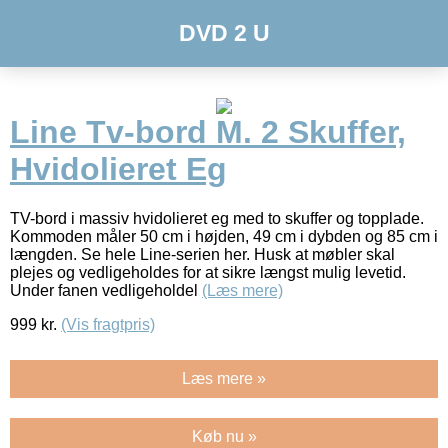
DVD 2 U
Line Tv-bord M. 2 Skuffer,
Hvidolieret Eg
TV-bord i massiv hvidolieret eg med to skuffer og topplade.
Kommoden måler 50 cm i højden, 49 cm i dybden og 85 cm i
længden. Se hele Line-serien her. Husk at møbler skal
plejes og vedligeholdes for at sikre længst mulig levetid.
Under fanen vedligeholdel
(Læs mere)
999
kr.
(Vis fragtpris)
Læs mere »
Køb nu »