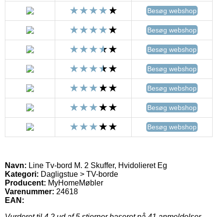
Besøg webshop
Besøg webshop
Besøg webshop
Besøg webshop
Besøg webshop
Besøg webshop
Besøg webshop
Navn:
Line Tv-bord M. 2 Skuffer, Hvidolieret Eg
Kategori:
Dagligstue > TV-borde
Producent:
MyHomeMøbler
Varenummer:
24618
EAN:
Vurderet til
4.2
ud af 5 stjerner baseret på
41
anmeldelser