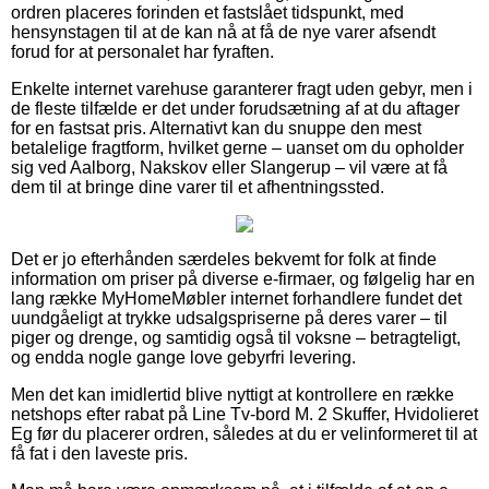
ordren placeres forinden et fastslået tidspunkt, med
hensynstagen til at de kan nå at få de nye varer afsendt
forud for at personalet har fyraften.
Enkelte internet varehuse garanterer fragt uden gebyr, men i
de fleste tilfælde er det under forudsætning af at du aftager
for en fastsat pris. Alternativt kan du snuppe den mest
betalelige fragtform, hvilket gerne – uanset om du opholder
sig ved Aalborg, Nakskov eller Slangerup – vil være at få
dem til at bringe dine varer til et afhentningssted.
Det er jo efterhånden særdeles bekvemt for folk at finde
information om priser på diverse e-firmaer, og følgelig har en
lang række MyHomeMøbler internet forhandlere fundet det
uundgåeligt at trykke udsalgspriserne på deres varer – til
piger og drenge, og samtidig også til voksne – betragteligt,
og endda nogle gange love gebyrfri levering.
Men det kan imidlertid blive nyttigt at kontrollere en række
netshops efter rabat på Line Tv-bord M. 2 Skuffer, Hvidolieret
Eg før du placerer ordren, således at du er velinformeret til at
få fat i den laveste pris.