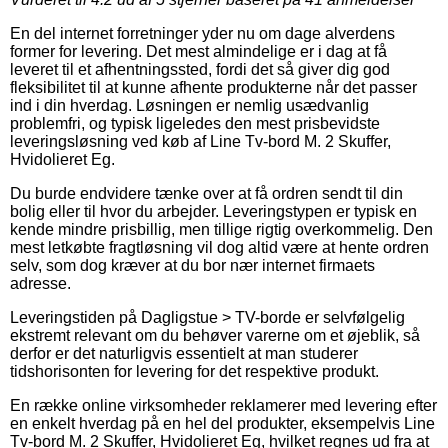
En del internet forretninger yder nu om dage alverdens
former for levering. Det mest almindelige er i dag at få
leveret til et afhentningssted, fordi det så giver dig god
fleksibilitet til at kunne afhente produkterne når det passer
ind i din hverdag. Løsningen er nemlig usædvanlig
problemfri, og typisk ligeledes den mest prisbevidste
leveringsløsning ved køb af Line Tv-bord M. 2 Skuffer,
Hvidolieret Eg.
Du burde endvidere tænke over at få ordren sendt til din
bolig eller til hvor du arbejder. Leveringstypen er typisk en
kende mindre prisbillig, men tillige rigtig overkommelig. Den
mest letkøbte fragtløsning vil dog altid være at hente ordren
selv, som dog kræver at du bor nær internet firmaets
adresse.
Leveringstiden på Dagligstue > TV-borde er selvfølgelig
ekstremt relevant om du behøver varerne om et øjeblik, så
derfor er det naturligvis essentielt at man studerer
tidshorisonten for levering for det respektive produkt.
En række online virksomheder reklamerer med levering efter
en enkelt hverdag på en hel del produkter, eksempelvis Line
Tv-bord M. 2 Skuffer, Hvidolieret Eg, hvilket regnes ud fra at