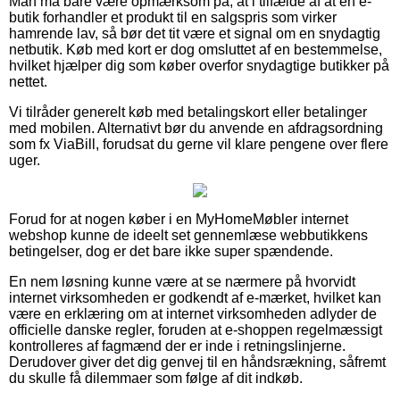
Man må bare være opmærksom på, at i tilfælde af at en e-
butik forhandler et produkt til en salgspris som virker
hamrende lav, så bør det tit være et signal om en snydagtig
netbutik. Køb med kort er dog omsluttet af en bestemmelse,
hvilket hjælper dig som køber overfor snydagtige butikker på
nettet.
Vi tilråder generelt køb med betalingskort eller betalinger
med mobilen. Alternativt bør du anvende en afdragsordning
som fx ViaBill, forudsat du gerne vil klare pengene over flere
uger.
Forud for at nogen køber i en MyHomeMøbler internet
webshop kunne de ideelt set gennemlæse webbutikkens
betingelser, dog er det bare ikke super spændende.
En nem løsning kunne være at se nærmere på hvorvidt
internet virksomheden er godkendt af e-mærket, hvilket kan
være en erklæring om at internet virksomheden adlyder de
officielle danske regler, foruden at e-shoppen regelmæssigt
kontrolleres af fagmænd der er inde i retningslinjerne.
Derudover giver det dig genvej til en håndsrækning, såfremt
du skulle få dilemmaer som følge af dit indkøb.