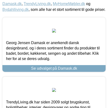
Damask.dk
,
TrendyLiving.dk
,
MyHomeMøbler.dk
og
Bydahlliving.dk
, som alle har et stort sortiment til gode priser.
Georg Jensen Damask er anerkendt dansk
designbrand, og i deres sortiment finder du produkter til
badet, bordet, køkkenet, sengen og andet tilbehør. Klik
her for at se deres udvalg.
Se udvalget på Damask.dk
TrendyLiving.dk har siden 2009 solgt brugskunst,
boligtilbehør, interiør, designvarer og andre ting til