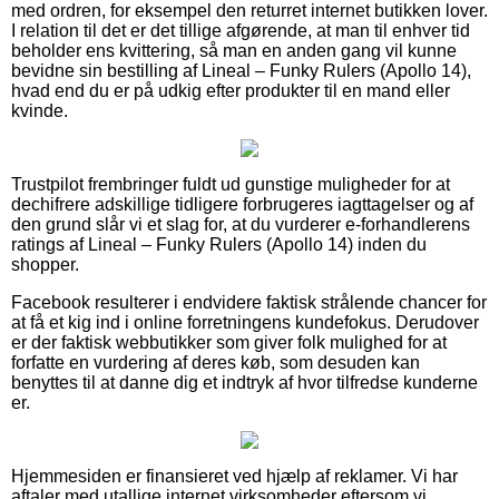
med ordren, for eksempel den returret internet butikken lover.
I relation til det er det tillige afgørende, at man til enhver tid
beholder ens kvittering, så man en anden gang vil kunne
bevidne sin bestilling af Lineal – Funky Rulers (Apollo 14),
hvad end du er på udkig efter produkter til en mand eller
kvinde.
Trustpilot frembringer fuldt ud gunstige muligheder for at
dechifrere adskillige tidligere forbrugeres iagttagelser og af
den grund slår vi et slag for, at du vurderer e-forhandlerens
ratings af Lineal – Funky Rulers (Apollo 14) inden du
shopper.
Facebook resulterer i endvidere faktisk strålende chancer for
at få et kig ind i online forretningens kundefokus. Derudover
er der faktisk webbutikker som giver folk mulighed for at
forfatte en vurdering af deres køb, som desuden kan
benyttes til at danne dig et indtryk af hvor tilfredse kunderne
er.
Hjemmesiden er finansieret ved hjælp af reklamer. Vi har
aftaler med utallige internet virksomheder eftersom vi