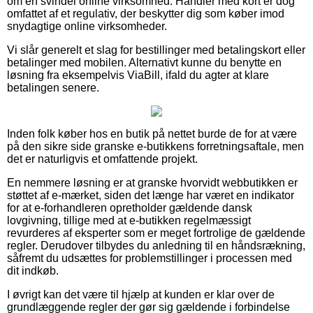
om en svindel online virksomhed. Handler med kort er dog
omfattet af et regulativ, der beskytter dig som køber imod
snydagtige online virksomheder.
Vi slår generelt et slag for bestillinger med betalingskort eller
betalinger med mobilen. Alternativt kunne du benytte en
løsning fra eksempelvis ViaBill, ifald du agter at klare
betalingen senere.
Inden folk køber hos en butik på nettet burde de for at være
på den sikre side granske e-butikkens forretningsaftale, men
det er naturligvis et omfattende projekt.
En nemmere løsning er at granske hvorvidt webbutikken er
støttet af e-mærket, siden det længe har været en indikator
for at e-forhandleren opretholder gældende dansk
lovgivning, tillige med at e-butikken regelmæssigt
revurderes af eksperter som er meget fortrolige de gældende
regler. Derudover tilbydes du anledning til en håndsrækning,
såfremt du udsættes for problemstillinger i processen med
dit indkøb.
I øvrigt kan det være til hjælp at kunden er klar over de
grundlæggende regler der gør sig gældende i forbindelse