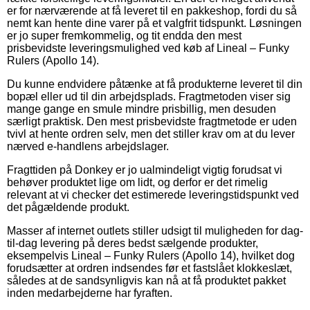
er for nærværende at få leveret til en pakkeshop, fordi du så
nemt kan hente dine varer på et valgfrit tidspunkt. Løsningen
er jo super fremkommelig, og tit endda den mest
prisbevidste leveringsmulighed ved køb af Lineal – Funky
Rulers (Apollo 14).
Du kunne endvidere påtænke at få produkterne leveret til din
bopæl eller ud til din arbejdsplads. Fragtmetoden viser sig
mange gange en smule mindre prisbillig, men desuden
særligt praktisk. Den mest prisbevidste fragtmetode er uden
tvivl at hente ordren selv, men det stiller krav om at du lever
nærved e-handlens arbejdslager.
Fragttiden på Donkey er jo ualmindeligt vigtig forudsat vi
behøver produktet lige om lidt, og derfor er det rimelig
relevant at vi checker det estimerede leveringstidspunkt ved
det pågældende produkt.
Masser af internet outlets stiller udsigt til muligheden for dag-
til-dag levering på deres bedst sælgende produkter,
eksempelvis Lineal – Funky Rulers (Apollo 14), hvilket dog
forudsætter at ordren indsendes før et fastslået klokkeslæt,
således at de sandsynligvis kan nå at få produktet pakket
inden medarbejderne har fyraften.