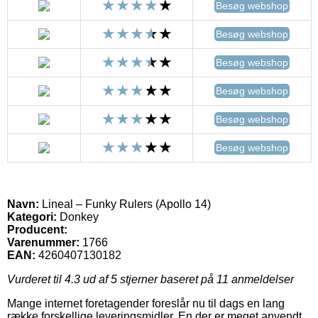
Besøg webshop
Besøg webshop
Besøg webshop
Besøg webshop
Besøg webshop
Besøg webshop
Navn:
Lineal – Funky Rulers (Apollo 14)
Kategori:
Donkey
Producent:
Varenummer:
1766
EAN:
4260407130182
Vurderet til
4.3
ud af 5 stjerner baseret på
11
anmeldelser
Mange internet foretagender foreslår nu til dags en lang
række forskellige leveringsmidler. En der er meget anvendt