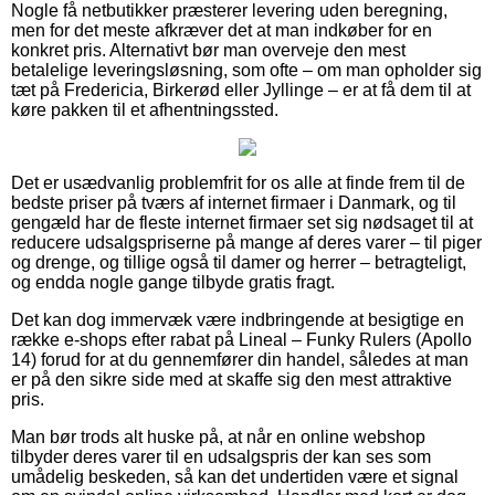
Nogle få netbutikker præsterer levering uden beregning,
men for det meste afkræver det at man indkøber for en
konkret pris. Alternativt bør man overveje den mest
betalelige leveringsløsning, som ofte – om man opholder sig
tæt på Fredericia, Birkerød eller Jyllinge – er at få dem til at
køre pakken til et afhentningssted.
Det er usædvanlig problemfrit for os alle at finde frem til de
bedste priser på tværs af internet firmaer i Danmark, og til
gengæld har de fleste internet firmaer set sig nødsaget til at
reducere udsalgspriserne på mange af deres varer – til piger
og drenge, og tillige også til damer og herrer – betragteligt,
og endda nogle gange tilbyde gratis fragt.
Det kan dog immervæk være indbringende at besigtige en
række e-shops efter rabat på Lineal – Funky Rulers (Apollo
14) forud for at du gennemfører din handel, således at man
er på den sikre side med at skaffe sig den mest attraktive
pris.
Man bør trods alt huske på, at når en online webshop
tilbyder deres varer til en udsalgspris der kan ses som
umådelig beskeden, så kan det undertiden være et signal