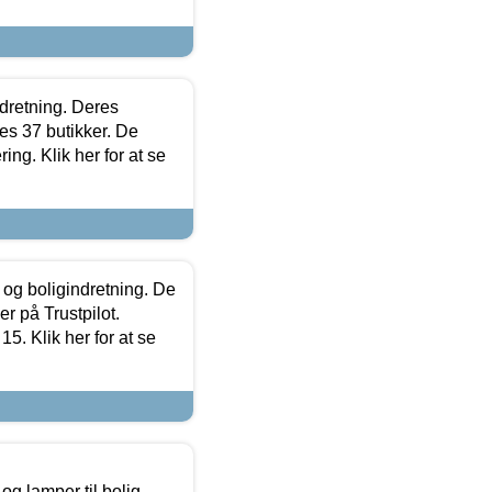
ndretning. Deres
s 37 butikker. De
ing. Klik her for at se
 og boligindretning. De
r på Trustpilot.
5. Klik her for at se
g lamper til bolig,