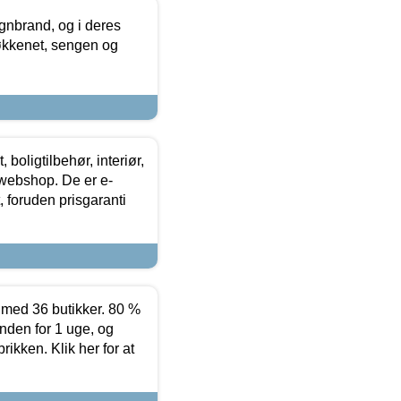
nbrand, og i deres
køkkenet, sengen og
boligtilbehør, interiør,
 webshop. De er e-
 foruden prisgaranti
ed 36 butikker. 80 %
nden for 1 uge, og
ikken. Klik her for at