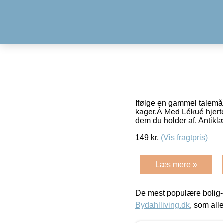
Ifølge en gammel talemå
kager.Â Med Lékué hjertef
dem du holder af. Antik
149
kr.
(Vis fragtpris)
Læs mere »
De mest populære bolig-
Bydahlliving.dk
, som alle