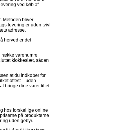
 levering ved køb af
r. Metoden bliver
ags levering er uden tvivl
aets adresse.
å herved er det
g række varenumre,
luttet klokkeslæt, sådan
ssen at du indkøber for
lket oftest – uden
t bringe dine varer til et
g hos forskellige online
spriserne på produkterne
ering uden gebyr.