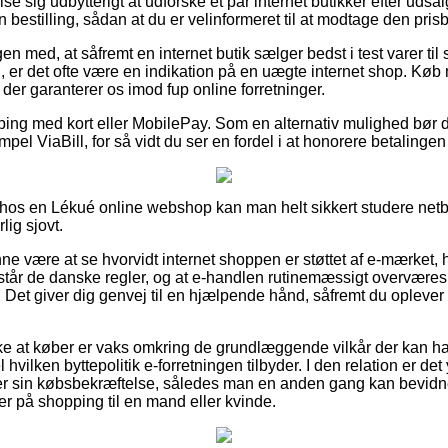
e sig udbytterigt at udforske et par internet butikker efter uds
bestilling, sådan at du er velinformeret til at modtage den prisbil
 med, at såfremt en internet butik sælger bedst i test varer til 
g, er det ofte være en indikation på en uægte internet shop. Køb 
 der garanterer os imod fup online forretninger.
ping med kort eller MobilePay. Som en alternativ mulighed bør d
mpel ViaBill, for så vidt du ser en fordel i at honorere betalinge
os en Lékué online webshop kan man helt sikkert studere netbu
lig sjovt.
 være at se hvorvidt internet shoppen er støttet af e-mærket, hv
står de danske regler, og at e-handlen rutinemæssigt overværes af
Det giver dig genvej til en hjælpende hånd, såfremt du oplever
ække at køber er vaks omkring de grundlæggende vilkår der kan h
 hvilken byttepolitik e-forretningen tilbyder. I den relation er de
 sin købsbekræftelse, således man en anden gang kan bevidn
er på shopping til en mand eller kvinde.