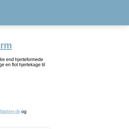
orm
dre end hjerteformede
 en flot hjertekage til
øbler.dk
og