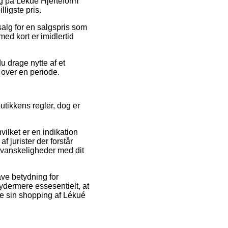
alg på Lékué Hjerteform
ligste pris.
salg for en salgspris som
med kort er imidlertid
u drage nytte af et
n over en periode.
tikkens regler, dog er
ilket er en indikation
 jurister der forstår
 vanskeligheder med dit
ave betydning for
t ydermere essesentielt, at
e sin shopping af Lékué