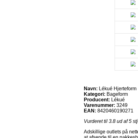
Navn:
Lékué Hjerteform
Kategori:
Bageform
Producent:
Lékué
Varenummer:
3249
EAN:
8420460190271
Vurderet til
3.8
ud af 5 st
Adskillige outlets på net
at afsende til en pakkesho