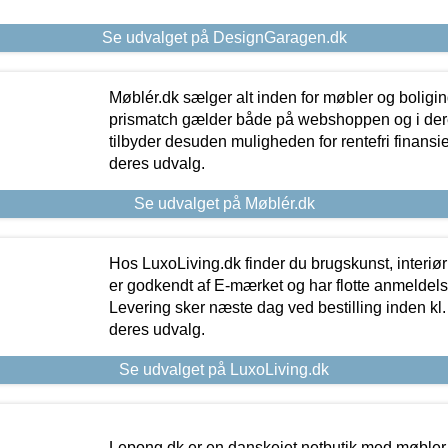
Se udvalget på DesignGaragen.dk
Møblér.dk sælger alt inden for møbler og boligi
prismatch gælder både på webshoppen og i dere
tilbyder desuden muligheden for rentefri finansier
deres udvalg.
Se udvalget på Møblér.dk
Hos LuxoLiving.dk finder du brugskunst, interiør
er godkendt af E-mærket og har flotte anmeldelse
Levering sker næste dag ved bestilling inden kl. 1
deres udvalg.
Se udvalget på LuxoLiving.dk
Lepong.dk er en danskejet netbutik med møbler o