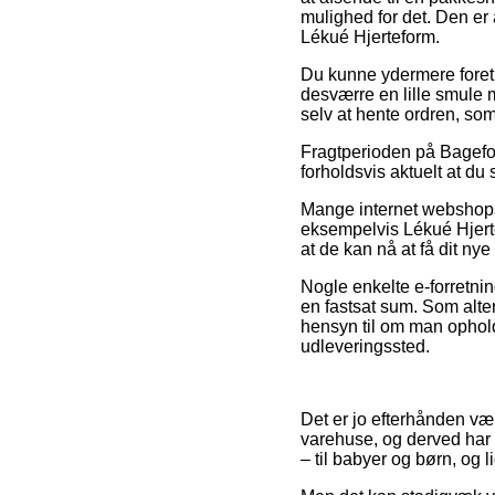
mulighed for det. Den er 
Lékué Hjerteform.
Du kunne ydermere foretræ
desværre en lille smule m
selv at hente ordren, som
Fragtperioden på Bagefor
forholdsvis aktuelt at du
Mange internet webshops
eksempelvis Lékué Hjerte
at de kan nå at få dit nye 
Nogle enkelte e-forretnin
en fastsat sum. Som alte
hensyn til om man opholder
udleveringssted.
Det er jo efterhånden væl
varehuse, og derved har 
– til babyer og børn, og