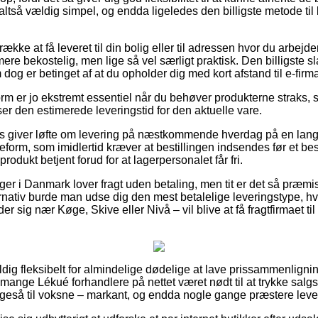
altså vældig simpel, og endda ligeledes den billigste metode til
kke at få leveret til din bolig eller til adressen hvor du arbejde
ere bekostelig, men lige så vel særligt praktisk. Den billigste sl
 dog er betinget af at du opholder dig med kort afstand til e-firm
m er jo ekstremt essentiel når du behøver produkterne straks, s
 ser den estimerede leveringstid for den aktuelle vare.
 giver løfte om levering på næstkommende hverdag på en lan
form, som imidlertid kræver at bestillingen indsendes før et bes
produkt betjent forud for at lagerpersonalet får fri.
ger i Danmark lover fragt uden betaling, men tit er det så præmi
rnativ burde man udse dig den mest betalelige leveringstype, hvi
 sig nær Køge, Skive eller Nivå – vil blive at få fragtfirmaet til a
dig fleksibelt for almindelige dødelige at lave prissammenlignin
mange Lékué forhandlere på nettet været nødt til at trykke salg
 ligeså til voksne – markant, og endda nogle gange præstere lev