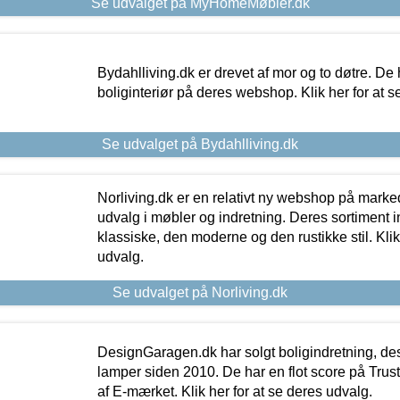
Se udvalget på MyHomeMøbler.dk
Bydahlliving.dk er drevet af mor og to døtre. De h
boliginteriør på deres webshop. Klik her for at s
Se udvalget på Bydahlliving.dk
Norliving.dk er en relativt ny webshop på markede
udvalg i møbler og indretning. Deres sortiment
klassiske, den moderne og den rustikke stil. Klik
udvalg.
Se udvalget på Norliving.dk
DesignGaragen.dk har solgt boligindretning, d
lamper siden 2010. De har en flot score på Trustpi
af E-mærket. Klik her for at se deres udvalg.