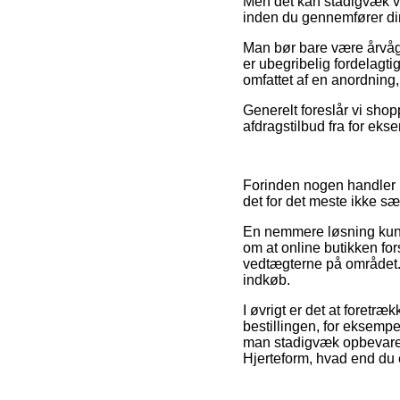
Men det kan stadigvæk vis
inden du gennemfører din 
Man bør bare være årvågen
er ubegribelig fordelagti
omfattet af en anordning,
Generelt foreslår vi shop
afdragstilbud fra for ekse
Forinden nogen handler h
det for det meste ikke sær
En nemmere løsning kunne
om at online butikken for
vedtægterne på området. 
indkøb.
I øvrigt er det at foretr
bestillingen, for eksempel
man stadigvæk opbevarer
Hjerteform, hvad end du 