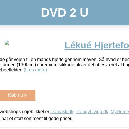
DVD 2 U
Lékué Hjertef
de går vejen til en mands hjerte gennem maven. Så hvad er be
ormen (1300 ml) i premium silikone bliver det ubesværet at bage
læbeeffekten
(Læs mere)
Køb nu »
webshops i øjeblikket er
Damask.dk
,
TrendyLiving.dk
,
MyHomeM
 har et stort sortiment til gode priser.