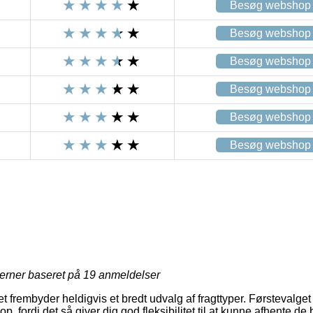
Besøg webshop
Besøg webshop
Besøg webshop
Besøg webshop
Besøg webshop
Besøg webshop
jerner baseret på
19
anmeldelser
tet frembyder heldigvis et bredt udvalg af fragttyper. Førstevalge
p, fordi det så giver dig god fleksibilitet til at kunne afhente de 