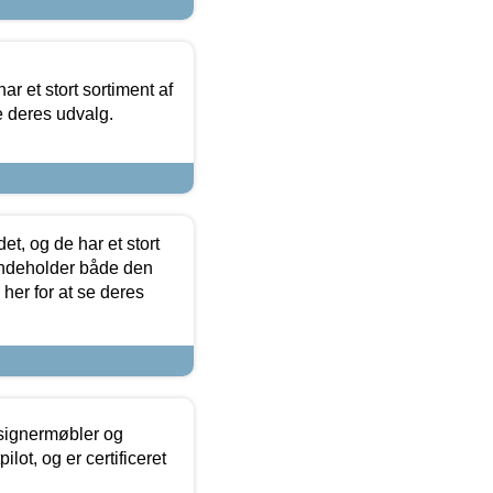
ar et stort sortiment af
e deres udvalg.
t, og de har et stort
 indeholder både den
 her for at se deres
esignermøbler og
lot, og er certificeret