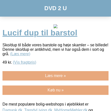
DVD 2 U
Lucif dup til barstol
Sko/dup til både vores barstole og høje skamler – se billede!
Denne sko/dup er antikhvid, men vi har også dem i sort og
grå.
(Læs mere)
49
kr.
(Vis fragtpris)
Læs mere »
Køb nu »
De mest populære bolig-webshops i øjeblikket er
Damask.dk
,
TrendyLiving.dk
,
MyHomeMøbler.dk
og