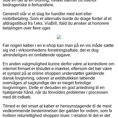
side en del af en ordning, hvilket værner os overfor
bedrageriske e-forhandlere.
Generelt slår vi et slag for handler med kort eller
mobilbetaling. Som et alternativ burde du drage fordel af et
afdragstilbud fra f.eks. ViaBill, ifald du ønsker at honorere
betalingen over flere uger.
Før nogen køber i en e-shop kan man på en vis måde sætte
sig ind i virksomhedens forretningsaftale, det er dog
almindeligvis en omfattende opgave.
En anden valgmulighed kunne derfor være at kontrollere om
internet firmaet er tilsluttet e-mærket, eftersom det bør være
et sympol på at online shoppen understøtter gældende
dansk lovgivning, udover at webbutikken løbende
overvåges af sagkyndige der er meget fortrolige
lovgivningen. Dette er desuden en god anledning til en
hjælpende hånd, når du forvoldes problemer i processen
med dit indkøb.
Tilmed er det smart at køber er hensynstagende til de mest
vedkommende bestemmelser der gælder for ordren, som fx
hvilken returrettighed shoppen lover. I relation til det er det