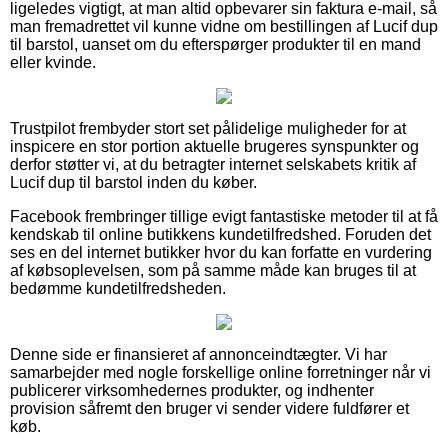
ligeledes vigtigt, at man altid opbevarer sin faktura e-mail, så
man fremadrettet vil kunne vidne om bestillingen af Lucif dup
til barstol, uanset om du efterspørger produkter til en mand
eller kvinde.
Trustpilot frembyder stort set pålidelige muligheder for at
inspicere en stor portion aktuelle brugeres synspunkter og
derfor støtter vi, at du betragter internet selskabets kritik af
Lucif dup til barstol inden du køber.
Facebook frembringer tillige evigt fantastiske metoder til at få
kendskab til online butikkens kundetilfredshed. Foruden det
ses en del internet butikker hvor du kan forfatte en vurdering
af købsoplevelsen, som på samme måde kan bruges til at
bedømme kundetilfredsheden.
Denne side er finansieret af annonceindtægter. Vi har
samarbejder med nogle forskellige online forretninger når vi
publicerer virksomhedernes produkter, og indhenter
provision såfremt den bruger vi sender videre fuldfører et
køb.