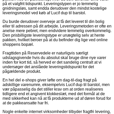
på et valgfrit tidspunkt. Leveringstypen er jo temmelig
gnidningsløs, samt endda derudover den mindst kostelige
leveringsmodel ved køb af Lucif dup til barstol.
Du burde derudover overveje at få det leveret til din bolig
eller til adressen på dit arbejde. Leveringsmetoden er ofte en
anelse mere pebret, men endvidere temmelig overkommelig.
Den prisbilligste leveringstype er unægtelig selv at hente
pakken, hvilket beroer på at du befinder dig lige ved online
shoppens bopæl.
Fragttiden på Reservedele er naturligvis særligt
udslagsgivende hvis du absolut skal bruge dine nye varer
inden for kort tid, så herved er det sandelig centralt at vi
undersøger det anslåede leveringstidspunkt for det
pågældende produkt.
En hel del e-shops giver løfte om dag-til-dag fragt på
adskillige varenumre, eksempelvis Lucif dup til barstol, men
vær påpasselig da det stiller krav om at orden realiseres
tidligere end et angivent klokkeslæt, med det formål at de
med sikkerhed kan nå at få produkterne ud af døren forud for
at de pakkeansatte har fri.
Nogle enkelte internet virksomheder tilbyder fragtfri levering,