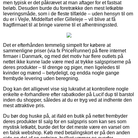
men typisk er det påkrævet at man aftager for et fastsat
beløb. Desuden burde du foretrække den mest letkøbte
leveringsmåde, som i de fleste tilfælde – uden hensyn til om
du er i Vejle, Middelfart eller Gilleleje – vil blive at få
fragtfirmaet til at bringe varerne til et afhentningssted.
Det er efterhånden temmelig simpelt for købere at
sammenligne priser (via fx PriceRunner) på flere internet
firmaer i Danmark, og med det motiv har flere outlets på
nettet ikke kunne lade være med at trykke salgspriserne på
deres produkter – til drenge og piger, men ligeledes til
kvinder og mænd – betydeligt, og endda nogle gange
frembyde levering uden beregning.
Dog kan det alligevel vise sig lukrativt at kontrollere nogle
enkelte e-forhandlere efter rabatkoder på Lucif dup til barstol
inden du shopper, således at du er tryg ved at indhente den
mest attraktive pris.
Du bør dog huske på, at ifald en butik på nettet frembyder
deres produkter til salg for en salgspris som kan ses som
mystisk letkøbt, burde det for det meste være en varsel om
en falsk webshop. Køb med betalingskort er på den anden