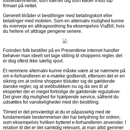
lovbestemmelse, som værner dig som køber imod fup
firmaer på nettet.
Generelt tilråder vi bestillinger med betalingskort eller
betalinger med mobilen. Som en alternativ mulighed kunne
du overveje en afdragsordning fra eksempelvis ViaBill, hvis
du hellere vil afdrage pengene senere.
Forinden folk bestiller på en Presenttime internet handler
behøver man ideelt set tage stilling til shoppens regler, det
er dog oftest ikke særlig sjovt.
Et nemmere alternativ kunne måske være at se nærmere på
om e-forhandleren er e-mærke godkendt, eftersom det er en
sikring om at online shoppen tilslutter sig de gældende
danske regler, og at webbutikken nu og da ses til af
eksperter der er meget fortrolige de gældende regulativer.
Det giver dig mulighed for hjælpende service, såfremt du
udsættes for vanskeligheder med din bestilling.
Tilmed er det prisværdigt at du er påpasselig med de
fundamentale bestemmelser der har betydning for ordren,
som eksempelvis hvilken bytteret e-forhandleren anvender. I
relation til det er det samtidig relevant, at man altid gemmer