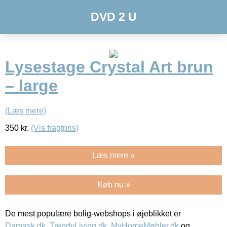
DVD 2 U
Lysestage Crystal Art brun
– large
(Læs mere)
350
kr.
(Vis fragtpris)
Læs mere »
Køb nu »
De mest populære bolig-webshops i øjeblikket er
Damask.dk
,
TrendyLiving.dk
,
MyHomeMøbler.dk
og