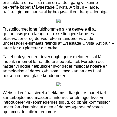
ens faktura e-mail, så man en anden gang vil kunne
bekræfte købet af Lysestage Crystal Art brun – large,
uafhængig om man skal købe gave til en dreng eller pige.
Trustpilot medfører fuldkommen sikre genveje til at
gennemsøge en længere række tidligere køberes
observationer og derved rekommanderer vi, at du
undersøger e-firmaets ratings af Lysestage Crystal Art brun –
large før du placerer din ordre.
Facebook yder derudover nogle gode metoder til at få
indblik i internet forhandlerens popularitet. Foruden det
møder vi nogle netbutikker hvor det er muligt at notere en
anmeldelse af deres køb, som tilmed kan bruges til at
bedømme hvor glade kunderne er.
Websitet er finansieret af reklameindtægter. Vi har et tæt
samarbejde med masser af internet forretninger hvor vi
introducerer virksomhedernes tilbud, og opnår kommission
under forudsætning af at en af de besøgende på vores
hjemmeside udfører en ordre.