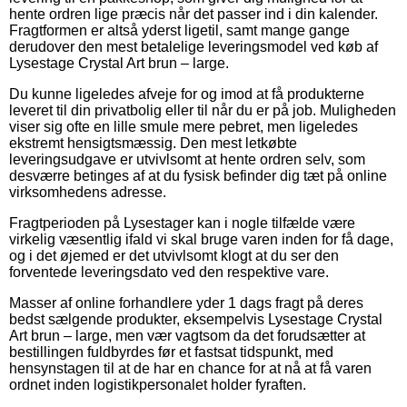
hente ordren lige præcis når det passer ind i din kalender.
Fragtformen er altså yderst ligetil, samt mange gange
derudover den mest betalelige leveringsmodel ved køb af
Lysestage Crystal Art brun – large.
Du kunne ligeledes afveje for og imod at få produkterne
leveret til din privatbolig eller til når du er på job. Muligheden
viser sig ofte en lille smule mere pebret, men ligeledes
ekstremt hensigtsmæssig. Den mest letkøbte
leveringsudgave er utvivlsomt at hente ordren selv, som
desværre betinges af at du fysisk befinder dig tæt på online
virksomhedens adresse.
Fragtperioden på Lysestager kan i nogle tilfælde være
virkelig væsentlig ifald vi skal bruge varen inden for få dage,
og i det øjemed er det utvivlsomt klogt at du ser den
forventede leveringsdato ved den respektive vare.
Masser af online forhandlere yder 1 dags fragt på deres
bedst sælgende produkter, eksempelvis Lysestage Crystal
Art brun – large, men vær vagtsom da det forudsætter at
bestillingen fuldbyrdes før et fastsat tidspunkt, med
hensynstagen til at de har en chance for at nå at få varen
ordnet inden logistikpersonalet holder fyraften.