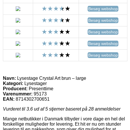
Besøg webshop
Besøg webshop
Besøg webshop
Besøg webshop
Besøg webshop
Navn:
Lysestage Crystal Art brun – large
Kategori:
Lysestager
Producent:
Presenttime
Varenummer:
95173
EAN:
8714302700651
Vurderet til
3.6
ud af 5 stjerner baseret på
28
anmeldelser
Mange netbutikker i Danmark tilbyder i vore dage en hel del
forskellige muligheder for levering. Et hit er nu om stunder
levering til en pakkeshop, som giver dig mulighed for at