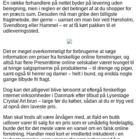
En række forhandlere på nettet byder på levering uden
beregning, men i reglen er det betinget af at du shopper for
en præcis sum. Desuden må man gribe den billigste
fragtmetode, der gerne – uanset om man bor ved Hørsholm,
Svendborg eller Hammel – er at få kørt pakken til et
udleveringssted.
Det er meget overkommeligt for forbrugerne at søge
information om priser fra forskellige online forretninger, og
altså har flere Presenttime online selskaber været tvunget til
at tvinge salgspriserne på produkterne – til drenge og piger,
samt også til herrer og damer – helt i bund, og endda nogle
gange tilbyde fri fragt.
Dog kan det alligevel blive lønsomt at eftergå forskellige
internet virksomheder i Danmark efter tilbud på Lysestage
Crystal Art brun – large før du køber, sådan at du er tryg ved
at opnå den laveste pris.
Man skal trods alt være årvågen med, at ifald en butik
udlover varer til salg for en pris som er umådelig fordelagtig,
burde det for det meste være en varsel om en falsk online
forretning. Handler med kort er imidlertid inkluderet i en