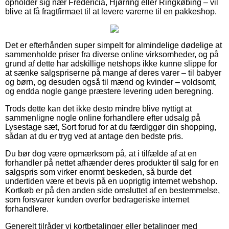
opholder sig nær Fredericia, Hjørring eller Ringkøbing – vil
blive at få fragtfirmaet til at levere varerne til en pakkeshop.
Det er efterhånden super simpelt for almindelige dødelige at
sammenholde priser fra diverse online virksomheder, og på
grund af dette har adskillige netshops ikke kunne slippe for
at sænke salgspriserne på mange af deres varer – til babyer
og børn, og desuden også til mænd og kvinder – voldsomt,
og endda nogle gange præstere levering uden beregning.
Trods dette kan det ikke desto mindre blive nyttigt at
sammenligne nogle online forhandlere efter udsalg på
Lysestage sæt, Sort forud for at du færdiggør din shopping,
sådan at du er tryg ved at antage den bedste pris.
Du bør dog være opmærksom på, at i tilfælde af at en
forhandler på nettet afhænder deres produkter til salg for en
salgspris som virker enormt beskeden, så burde det
undertiden være et bevis på en uoprigtig internet webshop.
Kortkøb er på den anden side omsluttet af en bestemmelse,
som forsvarer kunden overfor bedrageriske internet
forhandlere.
Generelt tilråder vi kortbetalinger eller betalinger med