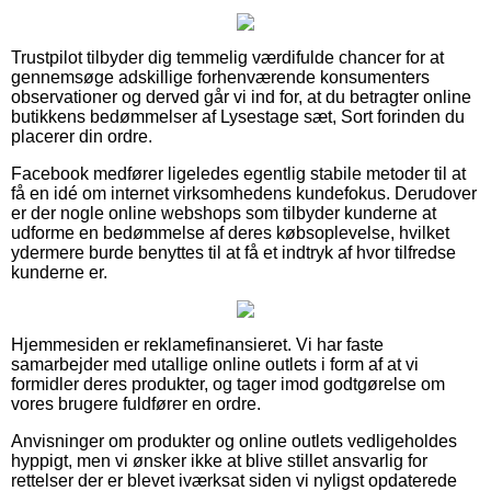
Trustpilot tilbyder dig temmelig værdifulde chancer for at
gennemsøge adskillige forhenværende konsumenters
observationer og derved går vi ind for, at du betragter online
butikkens bedømmelser af Lysestage sæt, Sort forinden du
placerer din ordre.
Facebook medfører ligeledes egentlig stabile metoder til at
få en idé om internet virksomhedens kundefokus. Derudover
er der nogle online webshops som tilbyder kunderne at
udforme en bedømmelse af deres købsoplevelse, hvilket
ydermere burde benyttes til at få et indtryk af hvor tilfredse
kunderne er.
Hjemmesiden er reklamefinansieret. Vi har faste
samarbejder med utallige online outlets i form af at vi
formidler deres produkter, og tager imod godtgørelse om
vores brugere fuldfører en ordre.
Anvisninger om produkter og online outlets vedligeholdes
hyppigt, men vi ønsker ikke at blive stillet ansvarlig for
rettelser der er blevet iværksat siden vi nyligst opdaterede