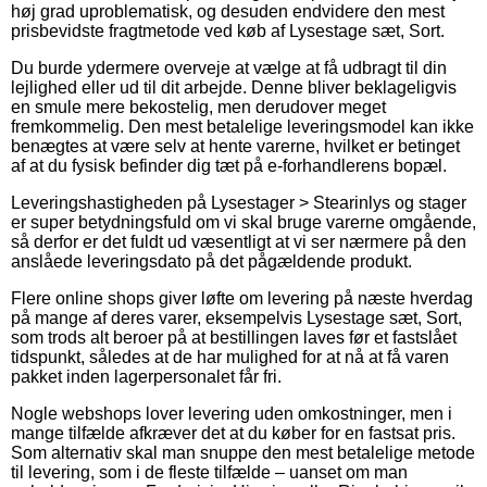
høj grad uproblematisk, og desuden endvidere den mest
prisbevidste fragtmetode ved køb af Lysestage sæt, Sort.
Du burde ydermere overveje at vælge at få udbragt til din
lejlighed eller ud til dit arbejde. Denne bliver beklageligvis
en smule mere bekostelig, men derudover meget
fremkommelig. Den mest betalelige leveringsmodel kan ikke
benægtes at være selv at hente varerne, hvilket er betinget
af at du fysisk befinder dig tæt på e-forhandlerens bopæl.
Leveringshastigheden på Lysestager > Stearinlys og stager
er super betydningsfuld om vi skal bruge varerne omgående,
så derfor er det fuldt ud væsentligt at vi ser nærmere på den
anslåede leveringsdato på det pågældende produkt.
Flere online shops giver løfte om levering på næste hverdag
på mange af deres varer, eksempelvis Lysestage sæt, Sort,
som trods alt beroer på at bestillingen laves før et fastslået
tidspunkt, således at de har mulighed for at nå at få varen
pakket inden lagerpersonalet får fri.
Nogle webshops lover levering uden omkostninger, men i
mange tilfælde afkræver det at du køber for en fastsat pris.
Som alternativ skal man snuppe den mest betalelige metode
til levering, som i de fleste tilfælde – uanset om man