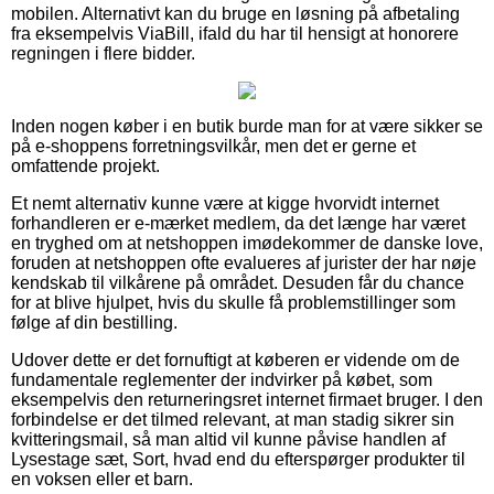
mobilen. Alternativt kan du bruge en løsning på afbetaling
fra eksempelvis ViaBill, ifald du har til hensigt at honorere
regningen i flere bidder.
Inden nogen køber i en butik burde man for at være sikker se
på e-shoppens forretningsvilkår, men det er gerne et
omfattende projekt.
Et nemt alternativ kunne være at kigge hvorvidt internet
forhandleren er e-mærket medlem, da det længe har været
en tryghed om at netshoppen imødekommer de danske love,
foruden at netshoppen ofte evalueres af jurister der har nøje
kendskab til vilkårene på området. Desuden får du chance
for at blive hjulpet, hvis du skulle få problemstillinger som
følge af din bestilling.
Udover dette er det fornuftigt at køberen er vidende om de
fundamentale reglementer der indvirker på købet, som
eksempelvis den returneringsret internet firmaet bruger. I den
forbindelse er det tilmed relevant, at man stadig sikrer sin
kvitteringsmail, så man altid vil kunne påvise handlen af
Lysestage sæt, Sort, hvad end du efterspørger produkter til
en voksen eller et barn.