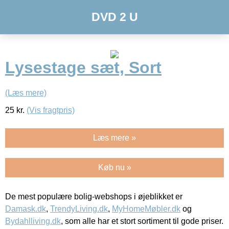
DVD 2 U
Lysestage sæt, Sort
(Læs mere)
25
kr.
(Vis fragtpris)
Læs mere »
Køb nu »
De mest populære bolig-webshops i øjeblikket er
Damask.dk
,
TrendyLiving.dk
,
MyHomeMøbler.dk
og
Bydahlliving.dk
, som alle har et stort sortiment til gode priser.