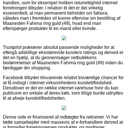
handlen, som for eksempel hvilken returrettighed internet
forretningen tilbyder. I relation til det er det virkelig
essesentielt, at man permanent beholder sin faktura,
således man i fremtiden vil kunne eftervise sin bestilling af
Maanesten Fahima ring guld (49), hvad end man
efterspørger produkter til en mand eller kvinde.
Trustpilot præsterer absolut passende muligheder for at
eftergå adskillige eksisterende kunders ratings og derved er
det en hjælp, at du gennemsøger netbutikkens
bedømmelser af Maanesten Fahima ring guld (49) inden du
færdiggør din shopping.
Facebook tilbyder tilsvarende relativt troværdige chancer for
at få indsigt i internet virksomhedens kundetilfredshed.
Derudover er der en række internet varehuse hvor du kan
publicere en omtale af deres køb, som tillige burde udnyttes
til at afveje kundetilfredsheden.
Denne side er finansieret af indtægter fra reklamer. Vi har
tætte samarbejder med massevis af e-forhandlere derved at
vi formidler forretningernes produkter, og modtager