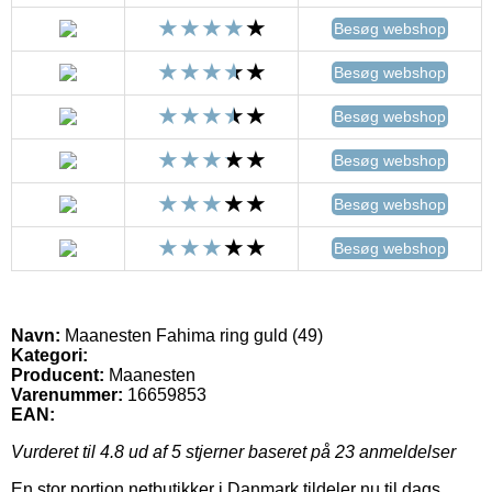
Besøg webshop
Besøg webshop
Besøg webshop
Besøg webshop
Besøg webshop
Besøg webshop
Navn:
Maanesten Fahima ring guld (49)
Kategori:
Producent:
Maanesten
Varenummer:
16659853
EAN:
Vurderet til
4.8
ud af 5 stjerner baseret på
23
anmeldelser
En stor portion netbutikker i Danmark tildeler nu til dags