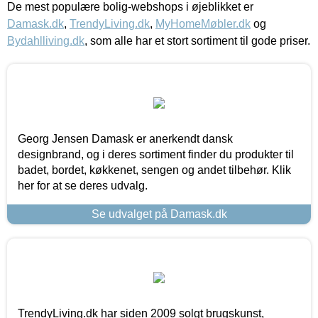
De mest populære bolig-webshops i øjeblikket er
Damask.dk
,
TrendyLiving.dk
,
MyHomeMøbler.dk
og
Bydahlliving.dk
, som alle har et stort sortiment til gode priser.
Georg Jensen Damask er anerkendt dansk
designbrand, og i deres sortiment finder du produkter til
badet, bordet, køkkenet, sengen og andet tilbehør. Klik
her for at se deres udvalg.
Se udvalget på Damask.dk
TrendyLiving.dk har siden 2009 solgt brugskunst,