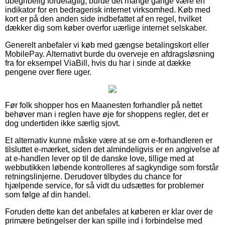
ubegribelig fordelagtig, burde det mange gange være en
indikator for en bedragerisk internet virksomhed. Køb med
kort er på den anden side indbefattet af en regel, hvilket
dækker dig som køber overfor uærlige internet selskaber.
Generelt anbefaler vi køb med gængse betalingskort eller
MobilePay. Alternativt burde du overveje en afdragsløsning
fra for eksempel ViaBill, hvis du har i sinde at dække
pengene over flere uger.
Før folk shopper hos en Maanesten forhandler på nettet
behøver man i reglen have øje for shoppens regler, det er
dog undertiden ikke særlig sjovt.
Et alternativ kunne måske være at se om e-forhandleren er
tilsluttet e-mærket, siden det almindeligvis er en angivelse af
at e-handlen lever op til de danske love, tillige med at
webbutikken løbende kontrolleres af sagkyndige som forstår
retningslinjerne. Derudover tilbydes du chance for
hjælpende service, for så vidt du udsættes for problemer
som følge af din handel.
Foruden dette kan det anbefales at køberen er klar over de
primære betingelser der kan spille ind i forbindelse med