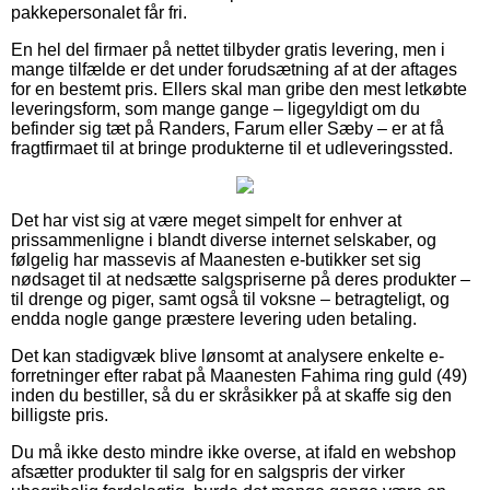
pakkepersonalet får fri.
En hel del firmaer på nettet tilbyder gratis levering, men i
mange tilfælde er det under forudsætning af at der aftages
for en bestemt pris. Ellers skal man gribe den mest letkøbte
leveringsform, som mange gange – ligegyldigt om du
befinder sig tæt på Randers, Farum eller Sæby – er at få
fragtfirmaet til at bringe produkterne til et udleveringssted.
Det har vist sig at være meget simpelt for enhver at
prissammenligne i blandt diverse internet selskaber, og
følgelig har massevis af Maanesten e-butikker set sig
nødsaget til at nedsætte salgspriserne på deres produkter –
til drenge og piger, samt også til voksne – betragteligt, og
endda nogle gange præstere levering uden betaling.
Det kan stadigvæk blive lønsomt at analysere enkelte e-
forretninger efter rabat på Maanesten Fahima ring guld (49)
inden du bestiller, så du er skråsikker på at skaffe sig den
billigste pris.
Du må ikke desto mindre ikke overse, at ifald en webshop
afsætter produkter til salg for en salgspris der virker