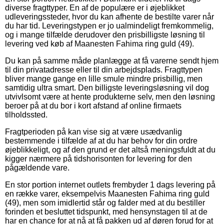
diverse fragttyper. En af de populære er i øjeblikket
udleveringssteder, hvor du kan afhente de bestilte varer når
du har tid. Leveringstypen er jo ualmindeligt fremkommelig,
og i mange tilfælde derudover den prisbilligste løsning til
levering ved køb af Maanesten Fahima ring guld (49).
Du kan på samme måde planlægge at få varerne sendt hjem
til din privatadresse eller til din arbejdsplads. Fragttypen
bliver mange gange en lille smule mindre prisbillig, men
samtidig ultra smart. Den billigste leveringsløsning vil dog
utvivlsomt være at hente produkterne selv, men den løsning
beroer på at du bor i kort afstand af online firmaets
tilholdssted.
Fragtperioden på kan vise sig at være usædvanlig
bestemmende i tilfælde af at du har behov for din ordre
øjeblikkeligt, og af den grund er det altså meningsfuldt at du
kigger nærmere på tidshorisonten for levering for den
pågældende vare.
En stor portion internet outlets frembyder 1 dags levering på
en række varer, eksempelvis Maanesten Fahima ring guld
(49), men som imidlertid står og falder med at du bestiller
forinden et besluttet tidspunkt, med hensynstagen til at de
har en chance for at nå at få pakken ud af døren forud for at