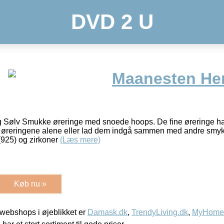
DVD 2 U
Maanesten Her
 Sølv Smukke øreringe med snoede hoops. De fine øreringe har 
rug øreringene alene eller lad dem indgå sammen med andre smy
 (925) og zirkoner
(Læs mere)
Køb nu »
webshops i øjeblikket er
Damask.dk
,
TrendyLiving.dk
,
MyHomeM