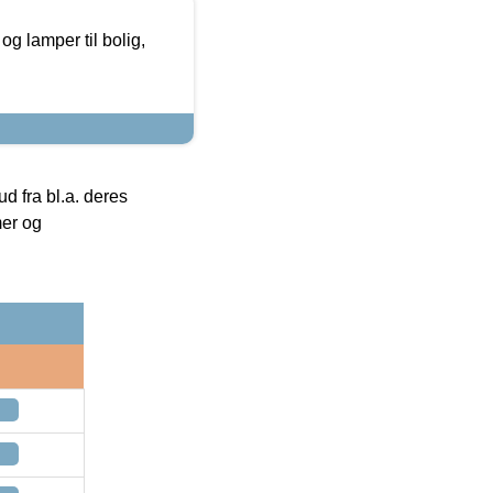
g lamper til bolig,
 fra bl.a. deres
mer og