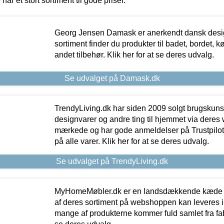
 har et stort sortiment til gode priser.
Georg Jensen Damask er anerkendt dansk desig
sortiment finder du produkter til badet, bordet, 
andet tilbehør. Klik her for at se deres udvalg.
Se udvalget på Damask.dk
TrendyLiving.dk har siden 2009 solgt brugskunst, 
designvarer og andre ting til hjemmet via deres
mærkede og har gode anmeldelser på Trustpilot,
på alle varer. Klik her for at se deres udvalg.
Se udvalget på TrendyLiving.dk
MyHomeMøbler.dk er en landsdækkende kæde m
af deres sortiment på webshoppen kan leveres i
mange af produkterne kommer fuld samlet fra fabr