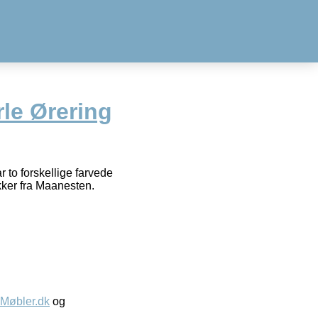
le Ørering
to forskellige farvede
kker fra Maanesten.
øbler.dk
og