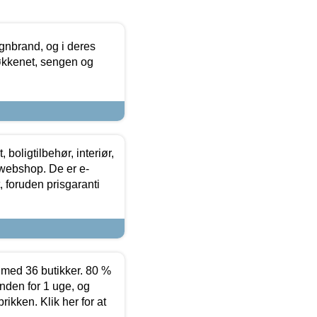
nbrand, og i deres
køkkenet, sengen og
boligtilbehør, interiør,
 webshop. De er e-
 foruden prisgaranti
ed 36 butikker. 80 %
nden for 1 uge, og
ikken. Klik her for at