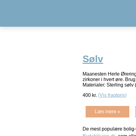
Sølv
Maanesten Herle Ørering
zirkoner i hvert øre. B
Materialer: Sterling sølv
400
kr.
(Vis fragtpris)
Læs mere »
De mest populære bolig-