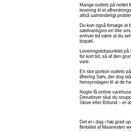
Mange outlets på nettet f
levering til et afhentning
altså ualmindeligt probl
Du kan også forsøge at bes
sædvanligvis en lille smu
enhver tid være at du sel
bopæl.
Leveringstidspunktet på 
for kort tid, så af den g
vare.
En stor portion outlets p
Ørering Sølv, der dog stå
hensynstagen til at de har
Nogle få online varehuse 
Derudover skal du snuppe 
Skive eller Billund – er at
Det er i dag i høj grad up
flertallet af Maanesten w