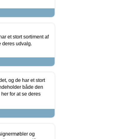
ar et stort sortiment af
e deres udvalg.
t, og de har et stort
 indeholder både den
 her for at se deres
esignermøbler og