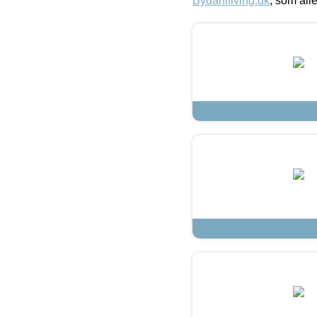
Bydahlliving.dk
, som alle