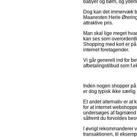
babyer og børn, og yderli
Dog kan det immervæk bliv
Maanesten Herle Ørering 
attraktive pris.
Man skal lige meget hvad 
kan ses som overordentlig
Shopping med kort er på 
internet foretagender.
Vi går generelt ind for b
afbetalingstilbud som f.e
Inden nogen shopper på 
er dog typisk ikke særli
Et andet alternativ er a
for at internet webshoppe
undersøges af fagmænd so
såfremt du forvoldes bes
I øvrigt rekommanderer v
transaktionen, til eksem