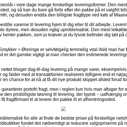
oreslår i vore dage mange forskellige leveringsformer. Den mest
ssted, og så kan du bare gå forbi efter din pakke på et valgfrit t
emfri, og desuden endda den billigste fragttype ved køb af Maan
tille varerne til levering hjem til dig eller til dit arbejde. Lever
le dyrere, men desuden rigtig uproblematisk. Den mest letkøbte f
v henter pakken, som jo kræver at du fysisk befinder dig tæt på 
Smykker > Øreringe er selvfølgelig temmelig vital ifald man har 
rund er det ganske vigtigt at man checker den estimerede levering
å nettet tilsiger dag-til-dag levering på mange varer, eksempelv
r og falder med at transaktionen realiseres tidligere end et nøja
 en chance for at nå at få dit nye produkt skippet afsted forud for
garanterer portofri fragt, men i reglen kun hvis man aftager for e
den prisbilligste løsning til levering, der typisk – uafhængig 
 få fragtfirmaet til at levere din pakke til et afhentningssted.
roblematisk for alle at finde de bedste priser på forskellige nets
ebbutikker fundet det nødvendigt at reducere salgspriserne på m