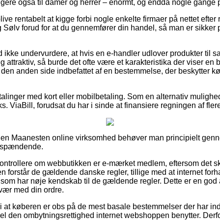
gere også til damer og herrer – enormt, og endda nogle gange pr
e rentabelt at kigge forbi nogle enkelte firmaer på nettet efter
Sølv forud for at du gennemfører din handel, så man er sikker
ikke undervurdere, at hvis en e-handler udlover produkter til sa
 attraktiv, så burde det ofte være et karakteristika der viser en 
den anden side indbefattet af en bestemmelse, der beskytter kø
etalinger med kort eller mobilbetaling. Som en alternativ muligh
ks. ViaBill, forudsat du har i sinde at finansiere regningen af fl
en Maanesten online virksomhed behøver man principielt genn
g spændende.
t kontrollere om webbutikken er e-mærket medlem, eftersom det 
n forstår de gældende danske regler, tillige med at internet forh
m har nøje kendskab til de gældende regler. Dette er en god a
vær med din ordre.
i at køberen er obs på de mest basale bestemmelser der har in
pel den ombytningsrettighed internet webshoppen benytter. Derfo