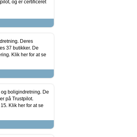
lot, og er certificeret
ndretning. Deres
s 37 butikker. De
ing. Klik her for at se
 og boligindretning. De
r på Trustpilot.
5. Klik her for at se