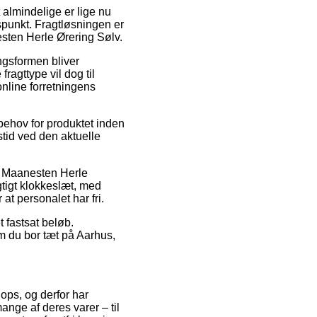
 almindelige er lige nu
idspunkt. Fragtløsningen er
esten Herle Ørering Sølv.
ingsformen bliver
ragttype vil dog til
online forretningens
behov for produktet inden
stid ved den aktuelle
is Maanesten Herle
gtigt klokkeslæt, med
 at personalet har fri.
t fastsat beløb.
om du bor tæt på Aarhus,
hops, og derfor har
ange af deres varer – til