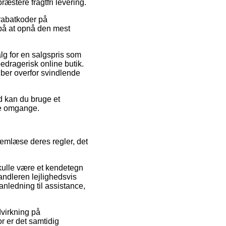
æstere fragtfri levering.
 rabatkoder på
 på at opnå den mest
lg for en salgspris som
bedragerisk online butik.
ber overfor svindlende
ed kan du bruge et
ere omgange.
emlæse deres regler, det
skulle være et kendetegn
andleren lejlighedsvis
nledning til assistance,
dvirkning på
r er det samtidig