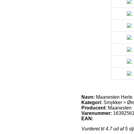
Navn:
Maanesten Herle 
Kategori:
Smykker > Øre
Producent:
Maanesten
Varenummer:
1639256
EAN:
Vurderet til
4.7
ud af 5 st