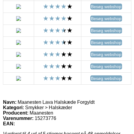
Besøg webshop
Besøg webshop
Besøg webshop
Besøg webshop
Besøg webshop
Besøg webshop
Besøg webshop
Navn:
Maanesten Lava Halskæde Forgyldt
Kategori:
Smykker > Halskæder
Producent:
Maanesten
Varenummer:
15273776
EAN:
Vurderet til
4
ud af 5 stjerner baseret på
48
anmeldelser