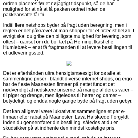
ordren placeres før et nøjagtigt tidspunkt, så de har
mulighed for at nå at få pakken ordnet inden de
pakkeansatte får fri.
Indtil flere netshops byder på fragt uden beregning, men i
reglen er det påkrævet at man shopper for et præcist beløb. I
øvrigt skal du gribe den billigste mulighed for levering, som
oftest – uanset om du bor tæt på Herning, Ikast eller
Humlebæk – er at få fragtmanden til at levere bestillingen til
et udleveringssted.
Det er efterhånden ultra hensigtsmæssigt for os alle at
sammenligne priser i blandt diverse internet shops, og ergo
har de fleste Maanesten firmaer på nettet fundet det
nødvendigt at nedskære priserne på mange af deres varer –
til piger og drenge, men ligeledes til herrer og damer –
betydeligt, og endda nogle gange byde på fragt uden gebyr.
Det kan alligevel være lukrativt at sammenligne et par e-
firmaer efter rabat på Maanesten Lava Halskæde Forgyldt
inden du gennemfører din bestilling, således at du er
skudsikker på at indhente den mindst kostelige pris.