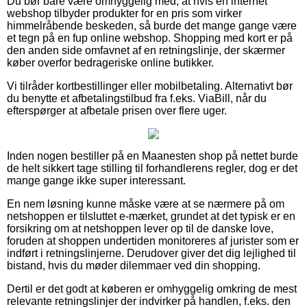
Du bør bare være omhyggelig med, at hvis en internet
webshop tilbyder produkter for en pris som virker
himmelråbende beskeden, så burde det mange gange være
et tegn på en fup online webshop. Shopping med kort er på
den anden side omfavnet af en retningslinje, der skærmer
køber overfor bedrageriske online butikker.
Vi tilråder kortbestillinger eller mobilbetaling. Alternativt bør
du benytte et afbetalingstilbud fra f.eks. ViaBill, når du
efterspørger at afbetale prisen over flere uger.
Inden nogen bestiller på en Maanesten shop på nettet burde
de helt sikkert tage stilling til forhandlerens regler, dog er det
mange gange ikke super interessant.
En nem løsning kunne måske være at se nærmere på om
netshoppen er tilsluttet e-mærket, grundet at det typisk er en
forsikring om at netshoppen lever op til de danske love,
foruden at shoppen undertiden monitoreres af jurister som er
indført i retningslinjerne. Derudover giver det dig lejlighed til
bistand, hvis du møder dilemmaer ved din shopping.
Dertil er det godt at køberen er omhyggelig omkring de mest
relevante retningslinjer der indvirker på handlen, f.eks. den