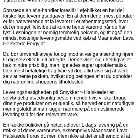
Størstedelen af e-handler foreslår i øjeblikket en hel del
forskellige leveringsudgaver. En af dem der er mest populær
er for nærværende at få leveret til et afhentningssted, hvor
det er meget fleksibelt at kunne hente varerne når du har
lyst. Løsningen er nemlig temmelig bekvem, og tit også den
mindst kostelige leveringsmåde ved køb af Maanesten Lava
Halskæde Forgyldt.
Du bør omvendt afveje for og imod at vælge afsending hjem
til dig selv eller til dit arbejde. Denne viser sig uheldigvis et
hak mindre prisbillig, men ligeledes super uproblematisk.
Den mest betalelige fragttype vil dog altid vise sig at være
selv at hente pakken, hvilket dog betinges af at du opholder
dig nær online shoppens tilholdssted.
Leveringshastigheden på Smykker > Halskæder er
selvfølgelig usædvanlig bestemmende hvis vi skal bruge
dine nye produkter om et øjeblik, så herved er det naturligvis
meningsfuldt at man kigger nærmere på den estimerede
leveringstid for den relevante vare.
En række butikker på nettet udlover 1 dags levering på en
række af deres varenumre, eksempelvis Maanesten Lava
Halskæde Forgyldt, men glem ikke at det er afhængig af at