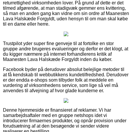
returrettighed virksomheden lover. På grund af dette er det
tilmed afgørende, at man stadigvæk gemmer ens kvittering,
så man en anden gang kan vidne om sin ordre af Maanesten
Lava Halskæde Forgyldt, uden hensyn til om man skal købe
til en dame eller herre.
Trustpilot yder super fine genveje til at fortolke en stor
gruppe andre brugeres evalueringer og derfor er det klogt, at
du kigger nærmere på internet forhandlerens kritik af
Maanesten Lava Halskæde Forgyldt inden du køber.
Facebook byder på derudover absolut belejlige metoder til
at få kendskab til webbutikkens kundetilfredshed. Derudover
er der endda e-shops som tilbyder folk at meddele en
vurdering af virksomhedens service, som lige så vel må
anvendes til afvejning af hvor glade kunderne er.
Denne hjemmeside er finansieret af reklamer. Vi har
samarbejdsaftaler med en gruppe netshops idet vi
introducerer firmaernes produkter, og opnår provision under
forudsætning af at den besøgende vi sender videre
realiserer en bestilling.