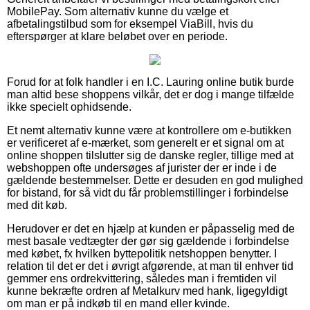
MobilePay. Som alternativ kunne du vælge et
afbetalingstilbud som for eksempel ViaBill, hvis du
efterspørger at klare beløbet over en periode.
Forud for at folk handler i en I.C. Lauring online butik burde
man altid bese shoppens vilkår, det er dog i mange tilfælde
ikke specielt ophidsende.
Et nemt alternativ kunne være at kontrollere om e-butikken
er verificeret af e-mærket, som generelt er et signal om at
online shoppen tilslutter sig de danske regler, tillige med at
webshoppen ofte undersøges af jurister der er inde i de
gældende bestemmelser. Dette er desuden en god mulighed
for bistand, for så vidt du får problemstillinger i forbindelse
med dit køb.
Herudover er det en hjælp at kunden er påpasselig med de
mest basale vedtægter der gør sig gældende i forbindelse
med købet, fx hvilken byttepolitik netshoppen benytter. I
relation til det er det i øvrigt afgørende, at man til enhver tid
gemmer ens ordrekvittering, således man i fremtiden vil
kunne bekræfte ordren af Metalkurv med hank, ligegyldigt
om man er på indkøb til en mand eller kvinde.