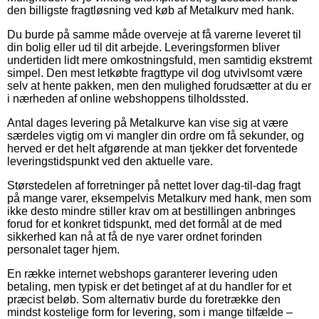
den billigste fragtløsning ved køb af Metalkurv med hank.
Du burde på samme måde overveje at få varerne leveret til
din bolig eller ud til dit arbejde. Leveringsformen bliver
undertiden lidt mere omkostningsfuld, men samtidig ekstremt
simpel. Den mest letkøbte fragttype vil dog utvivlsomt være
selv at hente pakken, men den mulighed forudsætter at du er
i nærheden af online webshoppens tilholdssted.
Antal dages levering på Metalkurve kan vise sig at være
særdeles vigtig om vi mangler din ordre om få sekunder, og
herved er det helt afgørende at man tjekker det forventede
leveringstidspunkt ved den aktuelle vare.
Størstedelen af forretninger på nettet lover dag-til-dag fragt
på mange varer, eksempelvis Metalkurv med hank, men som
ikke desto mindre stiller krav om at bestillingen anbringes
forud for et konkret tidspunkt, med det formål at de med
sikkerhed kan nå at få de nye varer ordnet forinden
personalet tager hjem.
En række internet webshops garanterer levering uden
betaling, men typisk er det betinget af at du handler for et
præcist beløb. Som alternativ burde du foretrække den
mindst kostelige form for levering, som i mange tilfælde –