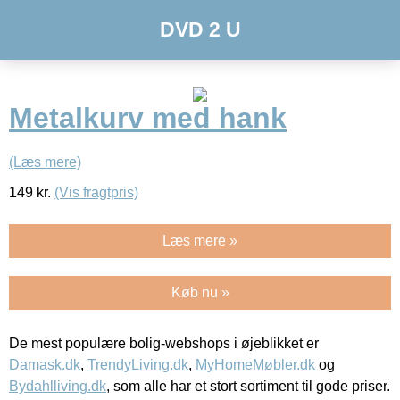
DVD 2 U
Metalkurv med hank
(Læs mere)
149
kr.
(Vis fragtpris)
Læs mere »
Køb nu »
De mest populære bolig-webshops i øjeblikket er
Damask.dk
,
TrendyLiving.dk
,
MyHomeMøbler.dk
og
Bydahlliving.dk
, som alle har et stort sortiment til gode priser.