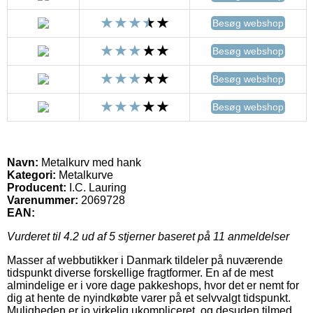
Besøg webshop
Besøg webshop
Besøg webshop
Besøg webshop
Navn:
Metalkurv med hank
Kategori:
Metalkurve
Producent:
I.C. Lauring
Varenummer:
2069728
EAN:
Vurderet til
4.2
ud af 5 stjerner baseret på
11
anmeldelser
Masser af webbutikker i Danmark tildeler på nuværende
tidspunkt diverse forskellige fragtformer. En af de mest
almindelige er i vore dage pakkeshops, hvor det er nemt for
dig at hente de nyindkøbte varer på et selvvalgt tidspunkt.
Muligheden er jo virkelig ukompliceret, og desuden tilmed