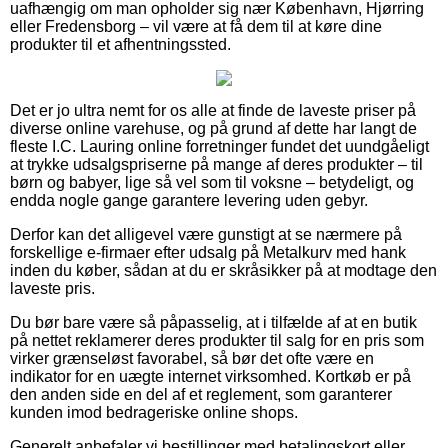
uafhængig om man opholder sig nær København, Hjørring
eller Fredensborg – vil være at få dem til at køre dine
produkter til et afhentningssted.
Det er jo ultra nemt for os alle at finde de laveste priser på
diverse online varehuse, og på grund af dette har langt de
fleste I.C. Lauring online forretninger fundet det uundgåeligt
at trykke udsalgspriserne på mange af deres produkter – til
børn og babyer, lige så vel som til voksne – betydeligt, og
endda nogle gange garantere levering uden gebyr.
Derfor kan det alligevel være gunstigt at se nærmere på
forskellige e-firmaer efter udsalg på Metalkurv med hank
inden du køber, sådan at du er skråsikker på at modtage den
laveste pris.
Du bør bare være så påpasselig, at i tilfælde af at en butik
på nettet reklamerer deres produkter til salg for en pris som
virker grænseløst favorabel, så bør det ofte være en
indikator for en uægte internet virksomhed. Kortkøb er på
den anden side en del af et reglement, som garanterer
kunden imod bedrageriske online shops.
Generelt anbefaler vi bestillinger med betalingskort eller