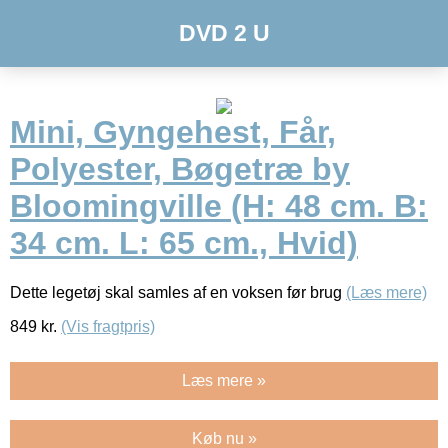
DVD 2 U
Mini, Gyngehest, Får,
Polyester, Bøgetræ by
Bloomingville (H: 48 cm. B:
34 cm. L: 65 cm., Hvid)
Dette legetøj skal samles af en voksen før brug
(Læs mere)
849
kr.
(Vis fragtpris)
Læs mere »
Køb nu »