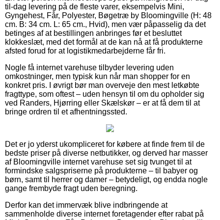
til-dag levering på de fleste varer, eksempelvis Mini,
Gyngehest, Får, Polyester, Bøgetræ by Bloomingville (H: 48
cm. B: 34 cm. L: 65 cm., Hvid), men vær påpasselig da det
betinges af at bestillingen anbringes før et besluttet
klokkeslæt, med det formål at de kan nå at få produkterne
afsted forud for at logistikmedarbejderne får fri.
Nogle få internet varehuse tilbyder levering uden
omkostninger, men typisk kun når man shopper for en
konkret pris. I øvrigt bør man overveje den mest letkøbte
fragttype, som oftest – uden hensyn til om du opholder sig
ved Randers, Hjørring eller Skælskør – er at få dem til at
bringe ordren til et afhentningssted.
Det er jo yderst ukompliceret for købere at finde frem til de
bedste priser på diverse netbutikker, og derved har masser
af Bloomingville internet varehuse set sig tvunget til at
formindske salgspriserne på produkterne – til babyer og
børn, samt til herrer og damer – betydeligt, og endda nogle
gange frembyde fragt uden beregning.
Derfor kan det immervæk blive indbringende at
sammenholde diverse internet foretagender efter rabat på