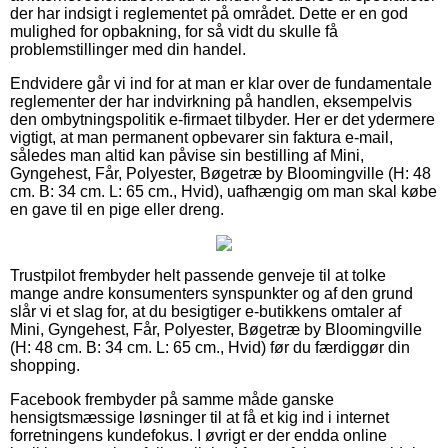
der har indsigt i reglementet på området. Dette er en god
mulighed for opbakning, for så vidt du skulle få
problemstillinger med din handel.
Endvidere går vi ind for at man er klar over de fundamentale
reglementer der har indvirkning på handlen, eksempelvis
den ombytningspolitik e-firmaet tilbyder. Her er det ydermere
vigtigt, at man permanent opbevarer sin faktura e-mail,
således man altid kan påvise sin bestilling af Mini,
Gyngehest, Får, Polyester, Bøgetræ by Bloomingville (H: 48
cm. B: 34 cm. L: 65 cm., Hvid), uafhængig om man skal købe
en gave til en pige eller dreng.
Trustpilot frembyder helt passende genveje til at tolke
mange andre konsumenters synspunkter og af den grund
slår vi et slag for, at du besigtiger e-butikkens omtaler af
Mini, Gyngehest, Får, Polyester, Bøgetræ by Bloomingville
(H: 48 cm. B: 34 cm. L: 65 cm., Hvid) før du færdiggør din
shopping.
Facebook frembyder på samme måde ganske
hensigtsmæssige løsninger til at få et kig ind i internet
forretningens kundefokus. I øvrigt er der endda online