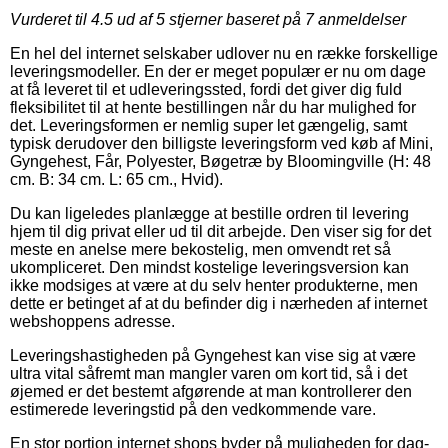
Vurderet til
4.5
ud af 5 stjerner baseret på
7
anmeldelser
En hel del internet selskaber udlover nu en række forskellige
leveringsmodeller. En der er meget populær er nu om dage
at få leveret til et udleveringssted, fordi det giver dig fuld
fleksibilitet til at hente bestillingen når du har mulighed for
det. Leveringsformen er nemlig super let gængelig, samt
typisk derudover den billigste leveringsform ved køb af Mini,
Gyngehest, Får, Polyester, Bøgetræ by Bloomingville (H: 48
cm. B: 34 cm. L: 65 cm., Hvid).
Du kan ligeledes planlægge at bestille ordren til levering
hjem til dig privat eller ud til dit arbejde. Den viser sig for det
meste en anelse mere bekostelig, men omvendt ret så
ukompliceret. Den mindst kostelige leveringsversion kan
ikke modsiges at være at du selv henter produkterne, men
dette er betinget af at du befinder dig i nærheden af internet
webshoppens adresse.
Leveringshastigheden på Gyngehest kan vise sig at være
ultra vital såfremt man mangler varen om kort tid, så i det
øjemed er det bestemt afgørende at man kontrollerer den
estimerede leveringstid på den vedkommende vare.
En stor portion internet shops byder på muligheden for dag-