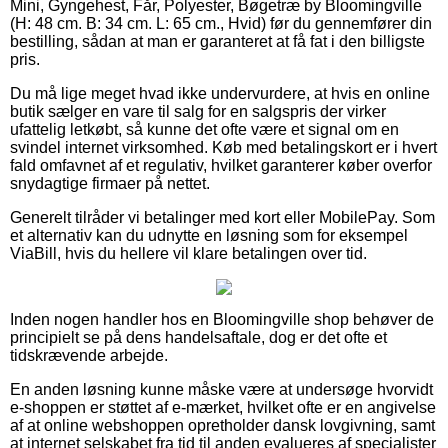
Mini, Gyngehest, Får, Polyester, Bøgetræ by Bloomingville
(H: 48 cm. B: 34 cm. L: 65 cm., Hvid) før du gennemfører din
bestilling, sådan at man er garanteret at få fat i den billigste
pris.
Du må lige meget hvad ikke undervurdere, at hvis en online
butik sælger en vare til salg for en salgspris der virker
ufattelig letkøbt, så kunne det ofte være et signal om en
svindel internet virksomhed. Køb med betalingskort er i hvert
fald omfavnet af et regulativ, hvilket garanterer køber overfor
snydagtige firmaer på nettet.
Generelt tilråder vi betalinger med kort eller MobilePay. Som
et alternativ kan du udnytte en løsning som for eksempel
ViaBill, hvis du hellere vil klare betalingen over tid.
Inden nogen handler hos en Bloomingville shop behøver de
principielt se på dens handelsaftale, dog er det ofte et
tidskrævende arbejde.
En anden løsning kunne måske være at undersøge hvorvidt
e-shoppen er støttet af e-mærket, hvilket ofte er en angivelse
af at online webshoppen opretholder dansk lovgivning, samt
at internet selskabet fra tid til anden evalueres af specialister