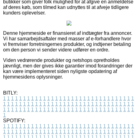
butikker som giver folk mulighed for at afgive en anmeldelse
af deres køb, som tilmed kan udnyttes til at afveje tidligere
kunders oplevelser.
Denne hjemmeside er finansieret af indtægter fra annoncer.
Vi har samarbejdsaftaler med masser af e-forhandlere hvor
vi fremviser forretningernes produkter, og indtjener betaling
om den person vi sender videre udfører en ordre.
Viden vedrørende produkter og netshops opretholdes
jævnligt, men der gives ikke garantier imod forandringer der
kan være implementeret siden nyligste opdatering af
hjemmesidens oplysninger.
BITLY:
1
1
1
1
1
1
1
1
1
1
1
1
1
1
1
1
1
1
1
1
1
1
1
1
1
1
1
1
1
1
1
1
1
1
1
1
1
1
1
1
1
1
1
1
1
1
1
1
1
1
1
1
1
1
1
1
1
1
1
1
1
1
1
1
1
1
1
1
1
1
1
1
1
1
1
1
1
1
1
1
1
1
1
1
1
1
1
1
1
1
1
1
1
1
1
1
1
1
1
1
SPOTIFY:
1
1
1
1
1
1
1
1
1
1
1
1
1
1
1
1
1
1
1
1
1
1
1
1
1
1
1
1
1
1
1
1
1
1
1
1
1
1
1
1
1
1
1
1
1
1
1
1
1
1
1
1
1
1
1
1
1
1
1
1
1
1
1
1
1
1
1
1
1
1
1
1
1
1
1
1
1
1
1
1
1
1
1
1
1
1
1
1
1
1
1
1
1
1
1
1
1
1
1