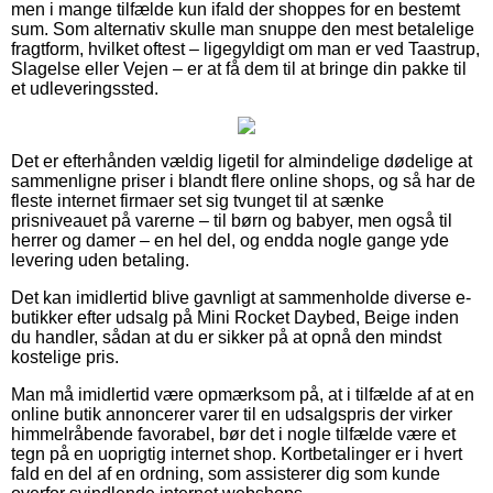
men i mange tilfælde kun ifald der shoppes for en bestemt
sum. Som alternativ skulle man snuppe den mest betalelige
fragtform, hvilket oftest – ligegyldigt om man er ved Taastrup,
Slagelse eller Vejen – er at få dem til at bringe din pakke til
et udleveringssted.
Det er efterhånden vældig ligetil for almindelige dødelige at
sammenligne priser i blandt flere online shops, og så har de
fleste internet firmaer set sig tvunget til at sænke
prisniveauet på varerne – til børn og babyer, men også til
herrer og damer – en hel del, og endda nogle gange yde
levering uden betaling.
Det kan imidlertid blive gavnligt at sammenholde diverse e-
butikker efter udsalg på Mini Rocket Daybed, Beige inden
du handler, sådan at du er sikker på at opnå den mindst
kostelige pris.
Man må imidlertid være opmærksom på, at i tilfælde af at en
online butik annoncerer varer til en udsalgspris der virker
himmelråbende favorabel, bør det i nogle tilfælde være et
tegn på en uoprigtig internet shop. Kortbetalinger er i hvert
fald en del af en ordning, som assisterer dig som kunde