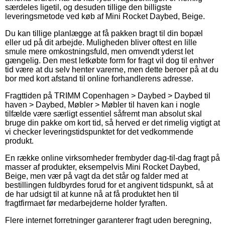
særdeles ligetil, og desuden tillige den billigste
leveringsmetode ved køb af Mini Rocket Daybed, Beige.
Du kan tillige planlægge at få pakken bragt til din bopæl
eller ud på dit arbejde. Muligheden bliver oftest en lille
smule mere omkostningsfuld, men omvendt yderst let
gængelig. Den mest letkøbte form for fragt vil dog til enhver
tid være at du selv henter varerne, men dette beroer på at du
bor med kort afstand til online forhandlerens adresse.
Fragttiden på TRIMM Copenhagen > Daybed > Daybed til
haven > Daybed, Møbler > Møbler til haven kan i nogle
tilfælde være særligt essentiel såfremt man absolut skal
bruge din pakke om kort tid, så herved er det rimelig vigtigt at
vi checker leveringstidspunktet for det vedkommende
produkt.
En række online virksomheder frembyder dag-til-dag fragt på
masser af produkter, eksempelvis Mini Rocket Daybed,
Beige, men vær på vagt da det står og falder med at
bestillingen fuldbyrdes forud for et angivent tidspunkt, så at
de har udsigt til at kunne nå at få produktet hen til
fragtfirmaet før medarbejderne holder fyraften.
Flere internet forretninger garanterer fragt uden beregning,