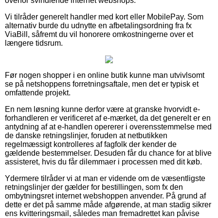
overfor svindlende internet webshops.
Vi tilråder generelt handler med kort eller MobilePay. Som
alternativ burde du udnytte en afbetalingsordning fra fx
ViaBill, såfremt du vil honorere omkostningerne over et
længere tidsrum.
Før nogen shopper i en online butik kunne man utvivlsomt
se på netshoppens forretningsaftale, men det er typisk et
omfattende projekt.
En nem løsning kunne derfor være at granske hvorvidt e-
forhandleren er verificeret af e-mærket, da det generelt er en
antydning af at e-handlen opererer i overensstemmelse med
de danske retningslinjer, foruden at netbutikken
regelmæssigt kontrolleres af fagfolk der kender de
gældende bestemmelser. Desuden får du chance for at blive
assisteret, hvis du får dilemmaer i processen med dit køb.
Ydermere tilråder vi at man er vidende om de væsentligste
retningslinjer der gælder for bestillingen, som fx den
ombytningsret internet webshoppen anvender. På grund af
dette er det på samme måde afgørende, at man stadig sikrer
ens kvitteringsmail, således man fremadrettet kan påvise