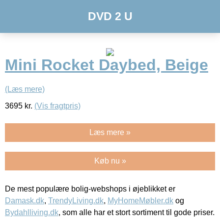
DVD 2 U
Mini Rocket Daybed, Beige
(Læs mere)
3695
kr.
(Vis fragtpris)
Læs mere »
Køb nu »
De mest populære bolig-webshops i øjeblikket er
Damask.dk
,
TrendyLiving.dk
,
MyHomeMøbler.dk
og
Bydahlliving.dk
, som alle har et stort sortiment til gode priser.