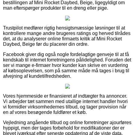
bestillingen af Mini Rocket Daybed, Beige, ligegyldigt om
man efterspørger produkter til en dreng eller pige.
Trustpilot medfører rigtig hensigtsmæssige løsninger til at
kontrollere mange andre brugeres ratings og herved tilrådes
det, at du analyserer online firmaets kritik af Mini Rocket
Daybed, Beige før du placerer din ordre.
Facebook giver dig også nogle fordelagtige genveje til at få
kendskab til internet forretningens pålidelighed. Foruden det
ser vi mange e-firmaer hvor kunder kan skrive en vurdering
af købsoplevelsen, som på samme måde må tages i brug til
afvejning af kundetilfredsheden.
Vores hjemmeside er finansieret af indtægter fra annoncer.
Vi arbejder tæt sammen med utallige internet handler hvori
vi formidler virksomhedernes tilbud, og tager provision når
en af vores besøgende fuldfører et køb.
Vejledning angående tilbud og online forretninger ajourføres
hyppigt, men der tages forbehold for modifikationer der er
blevet iværksat efter seneste opdatering af de viste data.