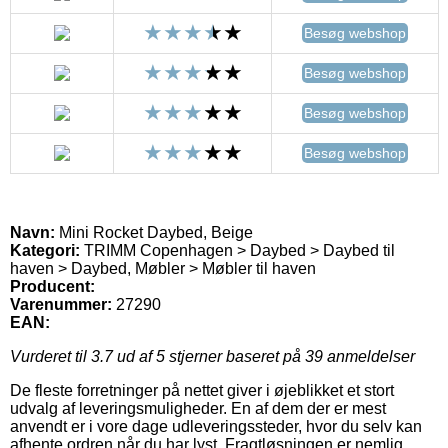
Besøg webshop
Besøg webshop
Besøg webshop
Besøg webshop
Navn:
Mini Rocket Daybed, Beige
Kategori:
TRIMM Copenhagen > Daybed > Daybed til
haven > Daybed, Møbler > Møbler til haven
Producent:
Varenummer:
27290
EAN:
Vurderet til
3.7
ud af 5 stjerner baseret på
39
anmeldelser
De fleste forretninger på nettet giver i øjeblikket et stort
udvalg af leveringsmuligheder. En af dem der er mest
anvendt er i vore dage udleveringssteder, hvor du selv kan
afhente ordren når du har lyst. Fragtløsningen er nemlig