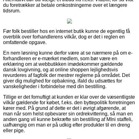
du foretrækker at betale omkostningerne over et længere
tidsrum.
Før folk bestiller hos en internet butik kunne de egentlig få
overblik over forhandlerens vilkår, dog er det i reglen en
omfattende opgave.
En nem løsning kunne derfor være at se nærmere på om e-
forhandleren er e-mærket medlem, som bør være en
erklæring om at webbutikken imødekommer gældende
dansk lovgivning, og at online shoppen lejlighedsvis
revurderes af fagfolk der mestrer reglerne på området. Det
giver dig mulighed for opbakning, ifald du udsættes for
vanskeligheder i forbindelse med din bestilling.
Tillige er det fornuftigt at kunden er klar over de væsentligste
vilkår gældende for købet, f.eks. den byttepolitik forretningen
kører med. På grund af dette er det i øvrigt afgørende, at
man når som helst opbevarer sin ordrekvittering, så man en
anden gang vil kunne bekræfte sin bestilling af MIni staffeli,
uafhængig om man er på udkig efter produkter til en dreng
eller pige.