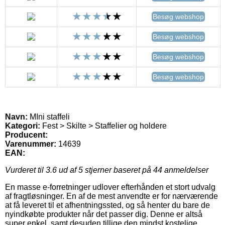
Besøg webshop
Besøg webshop
Besøg webshop
Besøg webshop
Navn:
MIni staffeli
Kategori:
Fest > Skilte > Staffelier og holdere
Producent:
Varenummer:
14639
EAN:
Vurderet til
3.6
ud af 5 stjerner baseret på
44
anmeldelser
En masse e-forretninger udlover efterhånden et stort udvalg
af fragtløsninger. En af de mest anvendte er for nærværende
at få leveret til et afhentningssted, og så henter du bare de
nyindkøbte produkter når det passer dig. Denne er altså
super enkel, samt desuden tillige den mindst kostelige