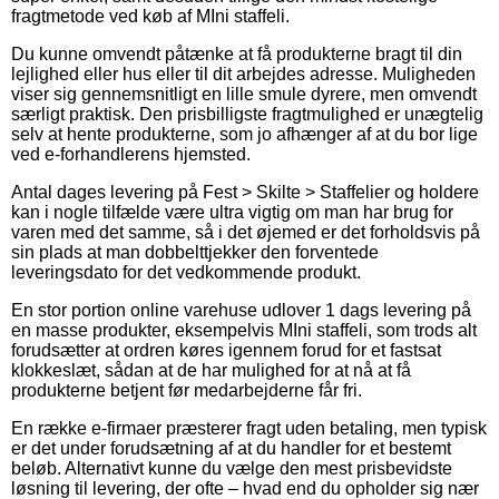
fragtmetode ved køb af MIni staffeli.
Du kunne omvendt påtænke at få produkterne bragt til din
lejlighed eller hus eller til dit arbejdes adresse. Muligheden
viser sig gennemsnitligt en lille smule dyrere, men omvendt
særligt praktisk. Den prisbilligste fragtmulighed er unægtelig
selv at hente produkterne, som jo afhænger af at du bor lige
ved e-forhandlerens hjemsted.
Antal dages levering på Fest > Skilte > Staffelier og holdere
kan i nogle tilfælde være ultra vigtig om man har brug for
varen med det samme, så i det øjemed er det forholdsvis på
sin plads at man dobbelttjekker den forventede
leveringsdato for det vedkommende produkt.
En stor portion online varehuse udlover 1 dags levering på
en masse produkter, eksempelvis MIni staffeli, som trods alt
forudsætter at ordren køres igennem forud for et fastsat
klokkeslæt, sådan at de har mulighed for at nå at få
produkterne betjent før medarbejderne får fri.
En række e-firmaer præsterer fragt uden betaling, men typisk
er det under forudsætning af at du handler for et bestemt
beløb. Alternativt kunne du vælge den mest prisbevidste
løsning til levering, der ofte – hvad end du opholder sig nær