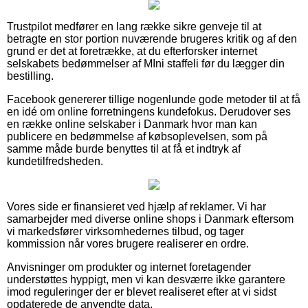
Trustpilot medfører en lang række sikre genveje til at
betragte en stor portion nuværende brugeres kritik og af den
grund er det at foretrække, at du efterforsker internet
selskabets bedømmelser af MIni staffeli før du lægger din
bestilling.
Facebook genererer tillige nogenlunde gode metoder til at få
en idé om online forretningens kundefokus. Derudover ses
en række online selskaber i Danmark hvor man kan
publicere en bedømmelse af købsoplevelsen, som på
samme måde burde benyttes til at få et indtryk af
kundetilfredsheden.
Vores side er finansieret ved hjælp af reklamer. Vi har
samarbejder med diverse online shops i Danmark eftersom
vi markedsfører virksomhedernes tilbud, og tager
kommission når vores brugere realiserer en ordre.
Anvisninger om produkter og internet foretagender
understøttes hyppigt, men vi kan desværre ikke garantere
imod reguleringer der er blevet realiseret efter at vi sidst
opdaterede de anvendte data.