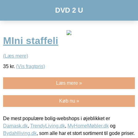
DVD 2 U
MIni staffeli
(Læs mere)
35
kr.
(Vis fragtpris)
Læs mere »
Køb nu »
De mest populære bolig-webshops i øjeblikket er
Damask.dk
,
TrendyLiving.dk
,
MyHomeMøbler.dk
og
Bydahlliving.dk
, som alle har et stort sortiment til gode priser.