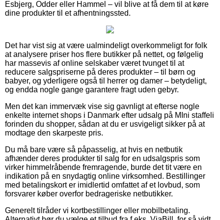
Esbjerg, Odder eller Hammel – vil blive at få dem til at køre
dine produkter til et afhentningssted.
Det har vist sig at være ualmindeligt overkommeligt for folk
at analysere priser hos flere butikker på nettet, og følgelig
har massevis af online selskaber været tvunget til at
reducere salgspriserne på deres produkter – til børn og
babyer, og yderligere også til herrer og damer – betydeligt,
og endda nogle gange garantere fragt uden gebyr.
Men det kan immervæk vise sig gavnligt at efterse nogle
enkelte internet shops i Danmark efter udsalg på MIni staffeli
forinden du shopper, sådan at du er usvigeligt sikker på at
modtage den skarpeste pris.
Du må bare være så påpasselig, at hvis en netbutik
afhænder deres produkter til salg for en udsalgspris som
virker himmelråbende fremragende, burde det tit være en
indikation på en snydagtig online virksomhed. Bestillinger
med betalingskort er imidlertid omfattet af et lovbud, som
forsvarer køber overfor bedrageriske netbutikker.
Generelt tilråder vi kortbestillinger eller mobilbetaling.
Alternativt bør du vælge et tilbud fra f.eks. ViaBill, for så vidt