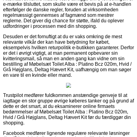
e-mærke tilsluttet, som skulle være et bevis på at e-handlen
efterfølger de danske regler, foruden at virksomheden
regelmæssigt gennemses af fagmænd som mestrer
reglerne. Det giver dig chance for støtte, ifald du oplever
udfordringer i processen med din shopping.
Desuden er det fornuftigt at du er vaks omkring de mest
relevante vilkår der kan have betydning for købet,
eksempelvis hvilken returpolitik e-butikken garanterer. Derfor
er det i øvrigt vigtigt, at man permanent opbevarer sin
kvitteringsmail, så man en anden gang kan vidne om sin
bestilling af Møbelsæt Toilet Alba : Platino Bcz 020m, Hvid /
Grå Højglans, Deltag Hævert Kit, uafhængig om man søger
en vare til en kvinde eller mand.
Trustpilot medfører fuldkommen anstændige genveje til at
iagttage en stor gruppe øvrige køberes tanker og på grund af
dette er det smart, at du eksaminerer online firmaets
bedømmelser af Møbelsæt Toilet Alba : Platino Bcz 020m,
Hvid / Grå Højglans, Deltag Hævert Kit før du færdiggør din
shopping.
Facebook medfører lignende regulære relevante løsninger