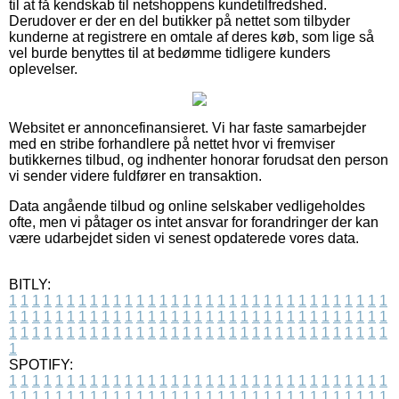
til at få kendskab til netshoppens kundetilfredshed.
Derudover er der en del butikker på nettet som tilbyder
kunderne at registrere en omtale af deres køb, som lige så
vel burde benyttes til at bedømme tidligere kunders
oplevelser.
Websitet er annoncefinansieret. Vi har faste samarbejder
med en stribe forhandlere på nettet hvor vi fremviser
butikkernes tilbud, og indhenter honorar forudsat den person
vi sender videre fuldfører en transaktion.
Data angående tilbud og online selskaber vedligeholdes
ofte, men vi påtager os intet ansvar for forandringer der kan
være udarbejdet siden vi senest opdaterede vores data.
BITLY:
1
1
1
1
1
1
1
1
1
1
1
1
1
1
1
1
1
1
1
1
1
1
1
1
1
1
1
1
1
1
1
1
1
1
1
1
1
1
1
1
1
1
1
1
1
1
1
1
1
1
1
1
1
1
1
1
1
1
1
1
1
1
1
1
1
1
1
1
1
1
1
1
1
1
1
1
1
1
1
1
1
1
1
1
1
1
1
1
1
1
1
1
1
1
1
1
1
1
1
1
SPOTIFY:
1
1
1
1
1
1
1
1
1
1
1
1
1
1
1
1
1
1
1
1
1
1
1
1
1
1
1
1
1
1
1
1
1
1
1
1
1
1
1
1
1
1
1
1
1
1
1
1
1
1
1
1
1
1
1
1
1
1
1
1
1
1
1
1
1
1