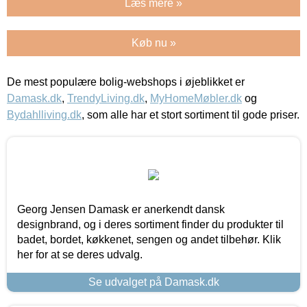
Læs mere »
Køb nu »
De mest populære bolig-webshops i øjeblikket er
Damask.dk
,
TrendyLiving.dk
,
MyHomeMøbler.dk
og
Bydahlliving.dk
, som alle har et stort sortiment til gode priser.
Georg Jensen Damask er anerkendt dansk
designbrand, og i deres sortiment finder du produkter til
badet, bordet, køkkenet, sengen og andet tilbehør. Klik
her for at se deres udvalg.
Se udvalget på Damask.dk