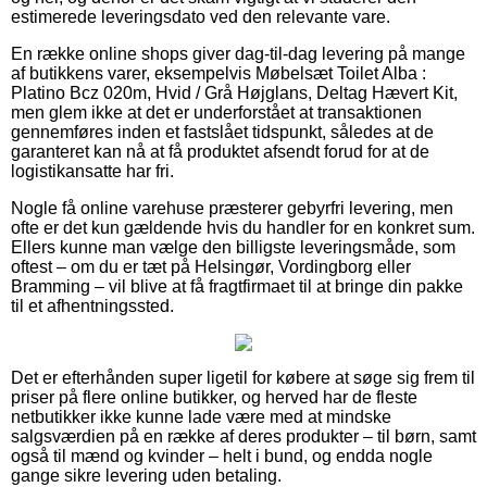
estimerede leveringsdato ved den relevante vare.
En række online shops giver dag-til-dag levering på mange
af butikkens varer, eksempelvis Møbelsæt Toilet Alba :
Platino Bcz 020m, Hvid / Grå Højglans, Deltag Hævert Kit,
men glem ikke at det er underforstået at transaktionen
gennemføres inden et fastslået tidspunkt, således at de
garanteret kan nå at få produktet afsendt forud for at de
logistikansatte har fri.
Nogle få online varehuse præsterer gebyrfri levering, men
ofte er det kun gældende hvis du handler for en konkret sum.
Ellers kunne man vælge den billigste leveringsmåde, som
oftest – om du er tæt på Helsingør, Vordingborg eller
Bramming – vil blive at få fragtfirmaet til at bringe din pakke
til et afhentningssted.
Det er efterhånden super ligetil for købere at søge sig frem til
priser på flere online butikker, og herved har de fleste
netbutikker ikke kunne lade være med at mindske
salgsværdien på en række af deres produkter – til børn, samt
også til mænd og kvinder – helt i bund, og endda nogle
gange sikre levering uden betaling.