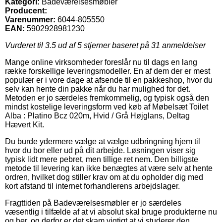
Kategori:
Badeværelsesmøbler
Producent:
Varenummer:
6044-805550
EAN:
5902928981230
Vurderet til
3.5
ud af 5 stjerner baseret på
31
anmeldelser
Mange online virksomheder foreslår nu til dags en lang
række forskellige leveringsmodeller. En af dem der er mest
populær er i vore dage at afsende til en pakkeshop, hvor du
selv kan hente din pakke når du har mulighed for det.
Metoden er jo særdeles fremkommelig, og typisk også den
mindst kostelige leveringsform ved køb af Møbelsæt Toilet
Alba : Platino Bcz 020m, Hvid / Grå Højglans, Deltag
Hævert Kit.
Du burde ydermere vælge at vælge udbringning hjem til
hvor du bor eller ud på dit arbejde. Løsningen viser sig
typisk lidt mere pebret, men tillige ret nem. Den billigste
metode til levering kan ikke benægtes at være selv at hente
ordren, hvilket dog stiller krav om at du opholder dig med
kort afstand til internet forhandlerens arbejdslager.
Fragttiden på Badeværelsesmøbler er jo særdeles
væsentlig i tilfælde af at vi absolut skal bruge produkterne nu
og her, og derfor er det skam vigtigt at vi studerer den