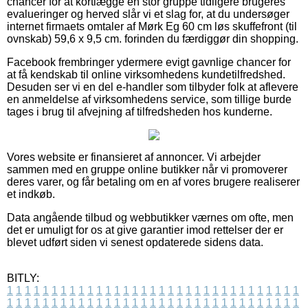
chancer for at kortlægge en stor gruppe tidligere brugeres
evalueringer og herved slår vi et slag for, at du undersøger
internet firmaets omtaler af Mørk Eg 60 cm løs skuffefront (til
ovnskab) 59,6 x 9,5 cm. forinden du færdiggør din shopping.
Facebook frembringer ydermere evigt gavnlige chancer for
at få kendskab til online virksomhedens kundetilfredshed.
Desuden ser vi en del e-handler som tilbyder folk at aflevere
en anmeldelse af virksomhedens service, som tillige burde
tages i brug til afvejning af tilfredsheden hos kunderne.
Vores website er finansieret af annoncer. Vi arbejder
sammen med en gruppe online butikker når vi promoverer
deres varer, og får betaling om en af vores brugere realiserer
et indkøb.
Data angående tilbud og webbutikker værnes om ofte, men
det er umuligt for os at give garantier imod rettelser der er
blevet udført siden vi senest opdaterede sidens data.
BITLY:
1
1
1
1
1
1
1
1
1
1
1
1
1
1
1
1
1
1
1
1
1
1
1
1
1
1
1
1
1
1
1
1
1
1
1
1
1
1
1
1
1
1
1
1
1
1
1
1
1
1
1
1
1
1
1
1
1
1
1
1
1
1
1
1
1
1