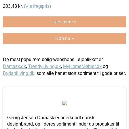
203.43
kr.
(Vis fragtpris)
Læs mere »
Køb nu »
De mest populære bolig-webshops i øjeblikket er
Damask.dk
,
TrendyLiving.dk
,
MyHomeMøbler.dk
og
Bydahlliving.dk
, som alle har et stort sortiment til gode priser.
Georg Jensen Damask er anerkendt dansk
designbrand, og i deres sortiment finder du produkter til