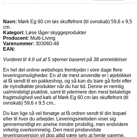
Navn:
Mørk Eg 60 cm løs skuffefront (til ovnskab) 59,6 x 9,5
cm.
Kategori:
Løse låger skyggeprodukter
Producent:
Multi-Living
Varenummer:
303060-48
EAN:
Vurderet til
4.9
ud af 5 stjerner baseret på
38
anmeldelser
En hel del online webshops frembyder i vore dage flere
leveringsmuligheder. En af de mest anvendte er i øjeblikket
at få sendt til en pakkeshop, og så kan du bare gå forbi efter
de nyindkøbte produkter når du har tid. Denne er nemlig
ualmindeligt praktisk, samt tit ydermere den mest betalelige
fragtmulighed ved køb af Mørk Eg 60 cm løs skuffefront (til
ovnskab) 59,6 x 9,5 cm..
Du kan lige så vel forsøge at få ordren sendt til din bopæl
eller til hvor du arbejder. Leveringsmetoden viser sig
gennemsnitligt en anelse mindre prisbillig, men endvidere
virkelig overkommelig. Den mest prisbevidste
leveringsversion vil dog altid være selv at hente varerne,