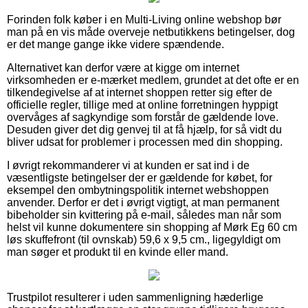
Forinden folk køber i en Multi-Living online webshop bør
man på en vis måde overveje netbutikkens betingelser, dog
er det mange gange ikke videre spændende.
Alternativet kan derfor være at kigge om internet
virksomheden er e-mærket medlem, grundet at det ofte er en
tilkendegivelse af at internet shoppen retter sig efter de
officielle regler, tillige med at online forretningen hyppigt
overvåges af sagkyndige som forstår de gældende love.
Desuden giver det dig genvej til at få hjælp, for så vidt du
bliver udsat for problemer i processen med din shopping.
I øvrigt rekommanderer vi at kunden er sat ind i de
væsentligste betingelser der er gældende for købet, for
eksempel den ombytningspolitik internet webshoppen
anvender. Derfor er det i øvrigt vigtigt, at man permanent
bibeholder sin kvittering på e-mail, således man når som
helst vil kunne dokumentere sin shopping af Mørk Eg 60 cm
løs skuffefront (til ovnskab) 59,6 x 9,5 cm., ligegyldigt om
man søger et produkt til en kvinde eller mand.
Trustpilot resulterer i uden sammenligning hæderlige