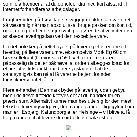
som jo afhænger af at du opholder dig med kort afstand til
internet forhandlerens arbejdslager.
Fragtperioden på Løse låger skyggeprodukter kan være ret
så væsentlig når man absolut skal bruge pakken om kort tid,
og af den grund er det øjensynligt afgørende at vi finder den
anslåede leveringsdato ved den respektive vare.
En del butikker på nettet byder på levering efter en enkelt
hverdag på flere varenumre, eksempelvis Mørk Eg 60 cm
løs skuffefront (til ovnskab) 59,6 x 9,5 cm., men vær
påpasselig da det er påkrævet at ordren aflægges forud for
et besluttet tidspunkt, med hensynstagen til at de
sandsynligvis kan nå at få varerne betjent forinden
logistikpersonalet får fri.
Flere e-handler i Danmark byder på levering uden gebyr,
men i de fleste tilfælde kræves det at du handler for en
præcis sum. Alternativt kunne man beslutte sig for den mest
letkøbte leveringsudgave, der mange gange – ligegyldigt om
man er i Esbjerg, Kalundborg eller Helsinge – vil blive at få
fragtmanden til at levere din ordre til en pakkeshop.