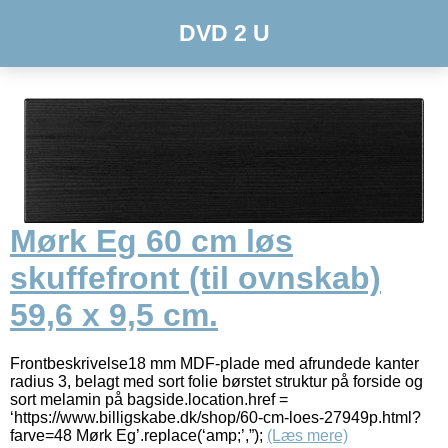
DVD 2 U
Mørk Eg 60 cm løs
skuffefront (til ovnskab)
59,6 x 9,5 cm.
Frontbeskrivelse18 mm MDF-plade med afrundede kanter
radius 3, belagt med sort folie børstet struktur på forside og
sort melamin på bagside.location.href =
‘https://www.billigskabe.dk/shop/60-cm-loes-27949p.html?
farve=48 Mørk Eg’.replace(‘amp;’,”);
(Læs mere)