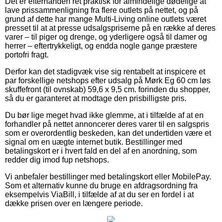
Det er efterhånden ret praktisk for almindelige dødelige at
lave prissammenligning fra flere outlets på nettet, og på
grund af dette har mange Multi-Living online outlets været
presset til at at presse udsalgspriserne på en række af deres
varer – til piger og drenge, og yderligere også til damer og
herrer – eftertrykkeligt, og endda nogle gange præstere
portofri fragt.
Derfor kan det stadigvæk vise sig rentabelt at inspicere et
par forskellige netshops efter udsalg på Mørk Eg 60 cm løs
skuffefront (til ovnskab) 59,6 x 9,5 cm. forinden du shopper,
så du er garanteret at modtage den prisbilligste pris.
Du bør lige meget hvad ikke glemme, at i tilfælde af at en
forhandler på nettet annoncerer deres varer til en salgspris
som er overordentlig beskeden, kan det undertiden være et
signal om en uægte internet butik. Bestillinger med
betalingskort er i hvert fald en del af en anordning, som
redder dig imod fup netshops.
Vi anbefaler bestillinger med betalingskort eller MobilePay.
Som et alternativ kunne du bruge en afdragsordning fra
eksempelvis ViaBill, i tilfælde af at du ser en fordel i at
dække prisen over en længere periode.