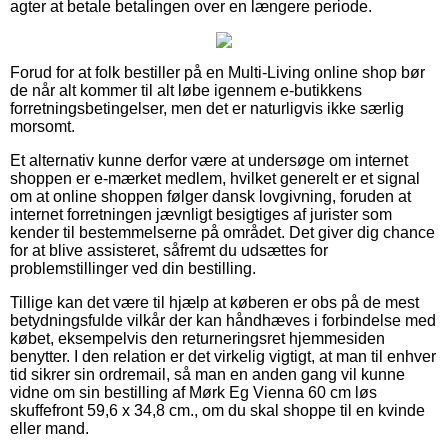
agter at betale betalingen over en længere periode.
Forud for at folk bestiller på en Multi-Living online shop bør
de når alt kommer til alt løbe igennem e-butikkens
forretningsbetingelser, men det er naturligvis ikke særlig
morsomt.
Et alternativ kunne derfor være at undersøge om internet
shoppen er e-mærket medlem, hvilket generelt er et signal
om at online shoppen følger dansk lovgivning, foruden at
internet forretningen jævnligt besigtiges af jurister som
kender til bestemmelserne på området. Det giver dig chance
for at blive assisteret, såfremt du udsættes for
problemstillinger ved din bestilling.
Tillige kan det være til hjælp at køberen er obs på de mest
betydningsfulde vilkår der kan håndhæves i forbindelse med
købet, eksempelvis den returneringsret hjemmesiden
benytter. I den relation er det virkelig vigtigt, at man til enhver
tid sikrer sin ordremail, så man en anden gang vil kunne
vidne om sin bestilling af Mørk Eg Vienna 60 cm løs
skuffefront 59,6 x 34,8 cm., om du skal shoppe til en kvinde
eller mand.