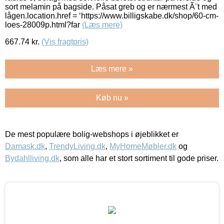
sort melamin på bagside. Påsat greb og er nærmest Ã¨t med
lågen.location.href = ‘https://www.billigskabe.dk/shop/60-cm-
loes-28009p.html?far
(Læs mere)
667.74
kr.
(Vis fragtpris)
Læs mere »
Køb nu »
De mest populære bolig-webshops i øjeblikket er
Damask.dk
,
TrendyLiving.dk
,
MyHomeMøbler.dk
og
Bydahlliving.dk
, som alle har et stort sortiment til gode priser.