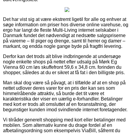
Det har vist sig at være ekstremt ligetil for alle og enhver at
søge information om priser hos diverse online varehuse, og
ergo har langt de fleste Multi-Living internet selskaber i
Danmark fundet det nødvendigt at nedsætte salgspriserne
på varerne – til piger og drenge, samt til herrer og damer –
markant, og endda nogle gange byde på fragtfri levering.
Derfor kan det trods alt blive indbringende at undersøge
nogle enkelte shops på nettet efter udsalg på Mørk Eg
Vienna 60 cm løs skuffefront 59,6 x 34,8 cm. forinden du
shopper, således at du er sikret at få fat i den billigste pris.
Man skal dog være så påvagt, at i tilfælde af at en shop på
nettet udlover deres varer for en pris der kan ses som
himmelråbende attraktiv, så burde det tit være et
karakteristika der viser en uærlig e-forhandler. Betalinger
med kort er trods alt omsluttet af en foranstaltning, der
begunstiger kunden imod svindlende internet foretagender.
Vi tilråder generelt shopping med kort eller betalinger med
mobilen. Som alternativ kunne du drage fordel af en
afbetalingsordning som eksempelvis ViaBill, såfremt du