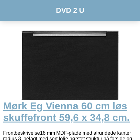
DVD 2 U
Mørk Eg Vienna 60 cm løs
skuffefront 59,6 x 34,8 cm.
Frontbeskrivelse18 mm MDF-plade med afrundede kanter
radius 3, belagt med sort folie børstet struktur på forside og