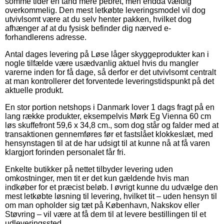
somme tider en tand mere pebret, men endda vældig
overkommelig. Den mest letkøbte leveringsmodel vil dog
utvivlsomt være at du selv henter pakken, hvilket dog
afhænger af at du fysisk befinder dig nærved e-
forhandlerens adresse.
Antal dages levering på Løse låger skyggeprodukter kan i
nogle tilfælde være usædvanlig aktuel hvis du mangler
varerne inden for få dage, så derfor er det utvivlsomt centralt
at man kontrollerer det forventede leveringstidspunkt på det
aktuelle produkt.
En stor portion netshops i Danmark lover 1 dags fragt på en
lang række produkter, eksempelvis Mørk Eg Vienna 60 cm
løs skuffefront 59,6 x 34,8 cm., som dog står og falder med at
transaktionen gennemføres før et fastslået klokkeslæt, med
hensynstagen til at de har udsigt til at kunne nå at få varen
klargjort forinden personalet får fri.
Enkelte butikker på nettet tilbyder levering uden
omkostninger, men tit er det kun gældende hvis man
indkøber for et præcist beløb. I øvrigt kunne du udvælge den
mest letkøbte løsning til levering, hvilket tit – uden hensyn til
om man opholder sig tæt på København, Nakskov eller
Støvring – vil være at få dem til at levere bestillingen til et
udleveringssted.