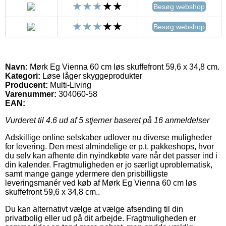
Besøg webshop
Besøg webshop
Navn:
Mørk Eg Vienna 60 cm løs skuffefront 59,6 x 34,8 cm.
Kategori:
Løse låger skyggeprodukter
Producent:
Multi-Living
Varenummer:
304060-58
EAN:
Vurderet til
4.6
ud af 5 stjerner baseret på
16
anmeldelser
Adskillige online selskaber udlover nu diverse muligheder
for levering. Den mest almindelige er p.t. pakkeshops, hvor
du selv kan afhente din nyindkøbte vare når det passer ind i
din kalender. Fragtmuligheden er jo særligt uproblematisk,
samt mange gange ydermere den prisbilligste
leveringsmanér ved køb af Mørk Eg Vienna 60 cm løs
skuffefront 59,6 x 34,8 cm..
Du kan alternativt vælge at vælge afsending til din
privatbolig eller ud på dit arbejde. Fragtmuligheden er