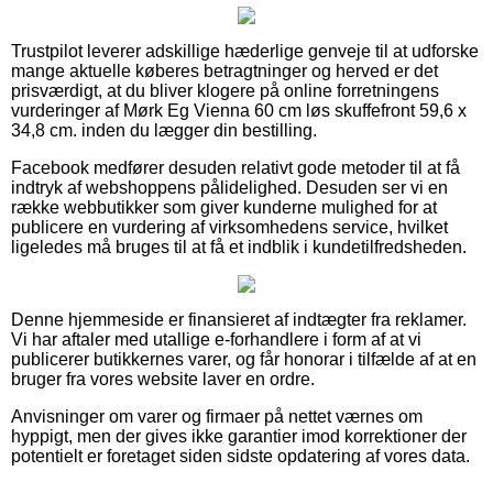
Trustpilot leverer adskillige hæderlige genveje til at udforske
mange aktuelle køberes betragtninger og herved er det
prisværdigt, at du bliver klogere på online forretningens
vurderinger af Mørk Eg Vienna 60 cm løs skuffefront 59,6 x
34,8 cm. inden du lægger din bestilling.
Facebook medfører desuden relativt gode metoder til at få
indtryk af webshoppens pålidelighed. Desuden ser vi en
række webbutikker som giver kunderne mulighed for at
publicere en vurdering af virksomhedens service, hvilket
ligeledes må bruges til at få et indblik i kundetilfredsheden.
Denne hjemmeside er finansieret af indtægter fra reklamer.
Vi har aftaler med utallige e-forhandlere i form af at vi
publicerer butikkernes varer, og får honorar i tilfælde af at en
bruger fra vores website laver en ordre.
Anvisninger om varer og firmaer på nettet værnes om
hyppigt, men der gives ikke garantier imod korrektioner der
potentielt er foretaget siden sidste opdatering af vores data.