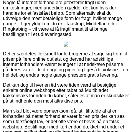
Nogle få internet forhandlere præsterer fragt uden
omkostninger, men undertiden gælder det kun hvis der
handles for et fastslået beløb. Som alternativ skal du
udvælge den mest betalelige form for fragt, hvilket mange
gange – ligegyldigt om du er i Taastrup, Middelfart eller
Ringkøbing – vil være at få fragtfirmaet til at bringe
bestillingen til et udleveringssted.
Det er særdeles fleksibelt for forbrugerne at søge sig frem til
priser på flere online outlets, og derved har adskillige
internet forhandlere været tvunget til at nedskære priserne
på deres varer – til drenge og piger, og ligeså til voksne – en
hel del, og endda nogle gange præstere gratis levering.
Det kan dog til hver en tid være tiden værd at besigtige
enkelte online webshops efter rabat på Multibladet
køkkensaks forinden du køber, således at man er skudsikker
på at indhente den mest attraktive pris.
Man skal blot være opmærksom på, at i tilfælde af at en
forhandler på nettet forhandler varer for en pris der kan ses
som uforståeligt lav, er det ofte være et bevis på en falsk
webshop. Bestillinger med kort er dog dækket ind under et