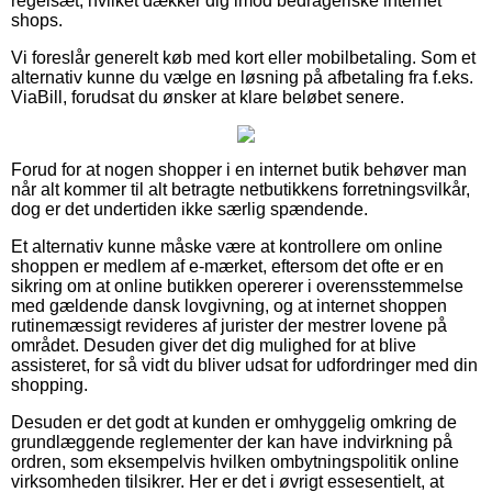
regelsæt, hvilket dækker dig imod bedrageriske internet
shops.
Vi foreslår generelt køb med kort eller mobilbetaling. Som et
alternativ kunne du vælge en løsning på afbetaling fra f.eks.
ViaBill, forudsat du ønsker at klare beløbet senere.
Forud for at nogen shopper i en internet butik behøver man
når alt kommer til alt betragte netbutikkens forretningsvilkår,
dog er det undertiden ikke særlig spændende.
Et alternativ kunne måske være at kontrollere om online
shoppen er medlem af e-mærket, eftersom det ofte er en
sikring om at online butikken opererer i overensstemmelse
med gældende dansk lovgivning, og at internet shoppen
rutinemæssigt revideres af jurister der mestrer lovene på
området. Desuden giver det dig mulighed for at blive
assisteret, for så vidt du bliver udsat for udfordringer med din
shopping.
Desuden er det godt at kunden er omhyggelig omkring de
grundlæggende reglementer der kan have indvirkning på
ordren, som eksempelvis hvilken ombytningspolitik online
virksomheden tilsikrer. Her er det i øvrigt essesentielt, at