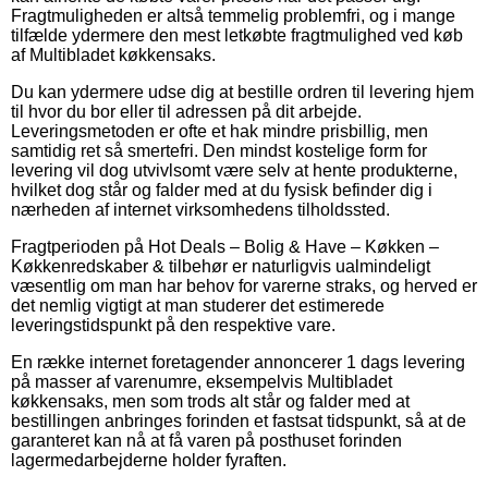
Fragtmuligheden er altså temmelig problemfri, og i mange
tilfælde ydermere den mest letkøbte fragtmulighed ved køb
af Multibladet køkkensaks.
Du kan ydermere udse dig at bestille ordren til levering hjem
til hvor du bor eller til adressen på dit arbejde.
Leveringsmetoden er ofte et hak mindre prisbillig, men
samtidig ret så smertefri. Den mindst kostelige form for
levering vil dog utvivlsomt være selv at hente produkterne,
hvilket dog står og falder med at du fysisk befinder dig i
nærheden af internet virksomhedens tilholdssted.
Fragtperioden på Hot Deals – Bolig & Have – Køkken –
Køkkenredskaber & tilbehør er naturligvis ualmindeligt
væsentlig om man har behov for varerne straks, og herved er
det nemlig vigtigt at man studerer det estimerede
leveringstidspunkt på den respektive vare.
En række internet foretagender annoncerer 1 dags levering
på masser af varenumre, eksempelvis Multibladet
køkkensaks, men som trods alt står og falder med at
bestillingen anbringes forinden et fastsat tidspunkt, så at de
garanteret kan nå at få varen på posthuset forinden
lagermedarbejderne holder fyraften.