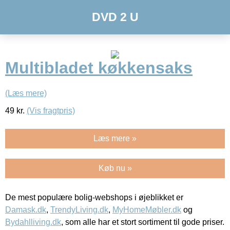
DVD 2 U
Multibladet køkkensaks
(Læs mere)
49
kr.
(Vis fragtpris)
Læs mere »
Køb nu »
De mest populære bolig-webshops i øjeblikket er
Damask.dk
,
TrendyLiving.dk
,
MyHomeMøbler.dk
og
Bydahlliving.dk
, som alle har et stort sortiment til gode priser.