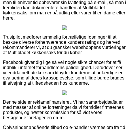
man til enhver tid opbevarer sin kvittering på e-mail, så man i
fremtiden kan dokumentere handlen af Multibladet
køkkensaks, om man er på udkig efter varer til en dame eller
herre.
Trustpilot medfører temmelig fortræffelige løsninger til at
beskue diverse forhenværende kunders ratings og herved
rekommanderer vi, at du gransker webshoppens vurderinger
af Multibladet køkkensaks før du køber.
Facebook giver dig lige så vel nogle sikre chancer for at få
indblik i internet forhandlerens pålidelighed. Derudover ser
vi endda netbutikker som tilbyder kunderne at udfærdige en
evaluering af deres købsoplevelse, som tillige burde bruges
til afvejning af tilfredsheden hos kunderne.
Denne side er reklamefinansieret. Vi har samarbejdsaftaler
med masser af online forretninger da vi formidler firmaernes
produkter, og høster kommission for så vidt vores
besøgende foretager en ordre.
Oplysninger angående tilbud og e-handler værnes om fra tid