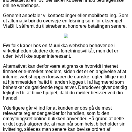
indbefattet af en lov, der sikrer køberen imod bedrageriske
online webshops.
Generelt anbefaler vi kortbetalinger eller mobilbetaling. Som
et alternativ bør du overveje en løsning som for eksempel
ViaBill, såfremt du tilstræber at honorere betalingen senere.
Før folk køber hos en Muurikka webshop behøver de i
virkeligheden studere dens forretningsvilkår, men det er
uden tvivl ikke super interessant.
Alternativet kan derfor være at granske hvorvidt internet
firmaet er e-mærket medlem, siden det er en angivelse af at
internet webshoppen forsvarer de danske regler, tillige med
at hjemmesiden fra tid til anden kigges til af fagmænd som
behersker de gældende regulativer. Derudover giver det dig
lejlighed til at blive hjulpet, ifald du møder besvær ved din
handel.
Yderligere går vi ind for at kunden er obs på de mest
relevante regler der gælder for handlen, som fx den
ombytningsret online butikken anvender. På grund af dette
er det også afgørende, at man når som helst bibeholder sin
kvittering, således man senere kan bevise ordren af