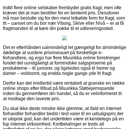
Indtil flere online selskaber frembyder gratis fragt, men ofte
kræver det at man bestiller for en bestemt pris. Derudover
må man beslutte sig for den mest letkøbte form for fragt, som
tit – uanset om du bor nær Viborg, Skive eller Nivå – er at få
fragtmanden til at køre din pakke til et udleveringssted.
Det er efterhånden ualmindeligt let gængeligt for almindelige
dødelige at vurdere prisniveauet på forskellige e-
forhandlere, og ergo har flere Muurikka online forretninger
fundet det uundgåeligt at formindske salgspriserne på
produkterne – til juniorer, og ligeledes også til herrer og
damer – voldsomt, og endda nogle gange yde fri fragt.
Derfor kan det imidlertid være rentabelt at granske en række
online shops efter tilbud på Muurikka Støbejernspande
inden du gennemfører din handel, så du er velinformeret til
at modtage den laveste pris.
Du skal ikke desto mindre ikke glemme, at ifald en internet
forhandler forhandler bedst i test varer til en udsalgspris der
er utopisk god, kan det undertiden være et kendetegn på en
fup internet virksomhed. Kortbetalinger er trods alt