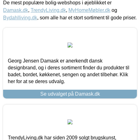
De mest populære bolig-webshops i øjeblikket er
Damask.dk
,
TrendyLiving.dk
,
MyHomeMøbler.dk
og
Bydahlliving.dk
, som alle har et stort sortiment til gode priser.
Georg Jensen Damask er anerkendt dansk
designbrand, og i deres sortiment finder du produkter til
badet, bordet, køkkenet, sengen og andet tilbehør. Klik
her for at se deres udvalg.
Se udvalget på Damask.dk
TrendyLiving.dk har siden 2009 solgt brugskunst,