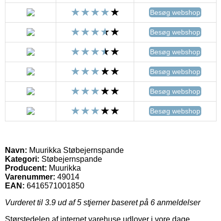
Besøg webshop
Besøg webshop
Besøg webshop
Besøg webshop
Besøg webshop
Besøg webshop
Navn:
Muurikka Støbejernspande
Kategori:
Støbejernspande
Producent:
Muurikka
Varenummer:
49014
EAN:
6416571001850
Vurderet til
3.9
ud af 5 stjerner baseret på
6
anmeldelser
Størstedelen af internet varehuse udlover i vore dage