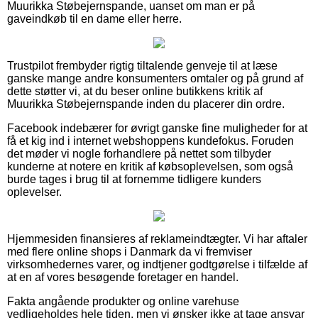
Muurikka Støbejernspande, uanset om man er på
gaveindkøb til en dame eller herre.
Trustpilot frembyder rigtig tiltalende genveje til at læse
ganske mange andre konsumenters omtaler og på grund af
dette støtter vi, at du beser online butikkens kritik af
Muurikka Støbejernspande inden du placerer din ordre.
Facebook indebærer for øvrigt ganske fine muligheder for at
få et kig ind i internet webshoppens kundefokus. Foruden
det møder vi nogle forhandlere på nettet som tilbyder
kunderne at notere en kritik af købsoplevelsen, som også
burde tages i brug til at fornemme tidligere kunders
oplevelser.
Hjemmesiden finansieres af reklameindtægter. Vi har aftaler
med flere online shops i Danmark da vi fremviser
virksomhedernes varer, og indtjener godtgørelse i tilfælde af
at en af vores besøgende foretager en handel.
Fakta angående produkter og online varehuse
vedligeholdes hele tiden, men vi ønsker ikke at tage ansvar