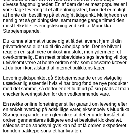
diverse fragtmuligheder. En af dem der er mest populær er i
vore dage levering til et afhentningssted, hvor det er muligt
at hente din bestilling på et valgfrit tidspunkt. Muligheden er
nemlig ret så gnidningsløs, samt mange gange tilmed den
mest letkøbte leveringsløsning ved køb af Muurikka
Støbejernspande.
Du kunne alternativt udse dig at få det leveret hjem til din
privatadresse eller ud til din arbejdsplads. Denne bliver i
regelen en sjat mere omkostningsfuld, men ydermere ret
overkommelig. Den mest prisbevidste slags levering vil dog
utvivlsomt være at hente ordren selv, som desværre kræver
at du bor i kort afstand af internet butikkens lager.
Leveringstidspunktet på Støbejernspande er selvfølgelig
usædvanlig essentiel hvis vi har brug for dine nye produkter
med det samme, så derfor er det fuldt ud på sin plads at man
checker leveringstiden for den vedkommende vare.
En række online forretninger stiller garanti om levering efter
en enkelt hverdag på adskillige varer, eksempelvis Muurikka
Støbejernspande, men glem ikke at det er underforstået at
ordren gennemføres tidligere end et besluttet klokkeslæt,
således at de sandsynligvis kan nå at få ordren ekspederet
forinden pakkepersonalet har fyraften.