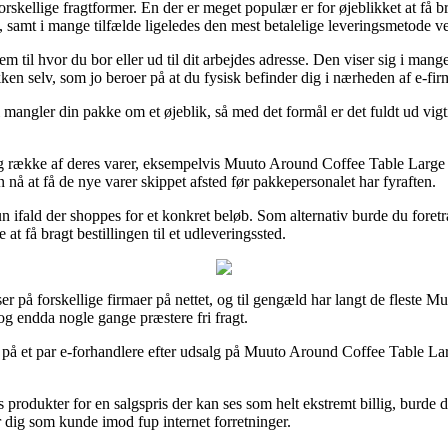
skellige fragtformer. En der er meget populær er for øjeblikket at få br
em, samt i mange tilfælde ligeledes den mest betalelige leveringsmetod
m til hvor du bor eller ud til dit arbejdes adresse. Den viser sig i mang
en selv, som jo beroer på at du fysisk befinder dig i nærheden af e-fir
mangler din pakke om et øjeblik, så med det formål er det fuldt ud vigtig
g række af deres varer, eksempelvis Muuto Around Coffee Table Large A
n nå at få de nye varer skippet afsted før pakkepersonalet har fyraften.
un ifald der shoppes for et konkret beløb. Som alternativ burde du fore
t få bragt bestillingen til et udleveringssted.
r på forskellige firmaer på nettet, og til gengæld har langt de fleste Mu
 og endda nogle gange præstere fri fragt.
på et par e-forhandlere efter udsalg på Muuto Around Coffee Table Larg
s produkter for en salgspris der kan ses som helt ekstremt billig, burde 
 dig som kunde imod fup internet forretninger.