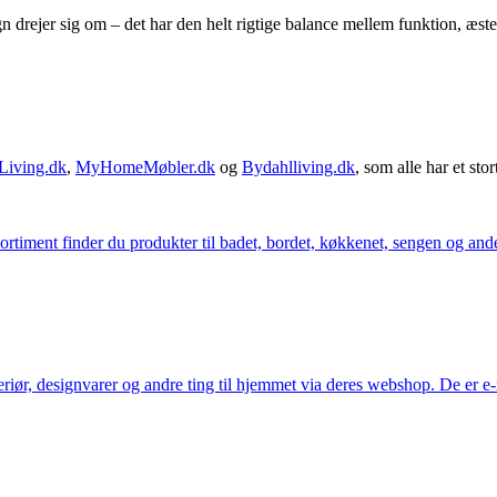
rejer sig om – det har den helt rigtige balance mellem funktion, æsteti
Living.dk
,
MyHomeMøbler.dk
og
Bydahlliving.dk
, som alle har et stor
iment finder du produkter til badet, bordet, køkkenet, sengen og andet 
eriør, designvarer og andre ting til hjemmet via deres webshop. De er 