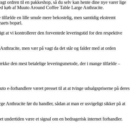
agt ordren til en pakkeshop, så du selv kan hente dine nye varer lige
e ved køb af Muuto Around Coffee Table Large Anthracite.
e tilfælde en lille smule mere bekostelig, men samtidig ekstremt
maets bopæl.
t at vi kontrollerer den forventede leveringstid for den respektive
nthracite, men vær på vagt da det står og falder med at orden
trække den mest betalelige leveringsmetode, der i mange tilfælde –
uto e-forhandlere været presset til at at tvinge udsalgspriserne på deres
e Anthracite før du handler, sådan at man er usvigeligt sikker på at
det undertiden være et signal om en bedragerisk internet forhandler.