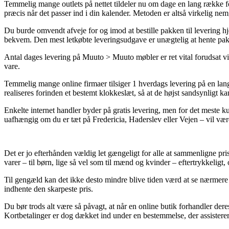
Temmelig mange outlets på nettet tildeler nu om dage en lang række for
præcis når det passer ind i din kalender. Metoden er altså virkelig n
Du burde omvendt afveje for og imod at bestille pakken til levering hje
bekvem. Den mest letkøbte leveringsudgave er unægtelig at hente pakk
Antal dages levering på Muuto > Muuto møbler er ret vital forudsat vi 
vare.
Temmelig mange online firmaer tilsiger 1 hverdags levering på en lan
realiseres forinden et bestemt klokkeslæt, så at de højst sandsynligt ka
Enkelte internet handler byder på gratis levering, men for det meste k
uafhængig om du er tæt på Fredericia, Haderslev eller Vejen – vil være a
Det er jo efterhånden vældig let gængeligt for alle at sammenligne prise
varer – til børn, lige så vel som til mænd og kvinder – eftertrykkeligt,
Til gengæld kan det ikke desto mindre blive tiden værd at se nærmere 
indhente den skarpeste pris.
Du bør trods alt være så påvagt, at når en online butik forhandler dere
Kortbetalinger er dog dækket ind under en bestemmelse, der assisterer