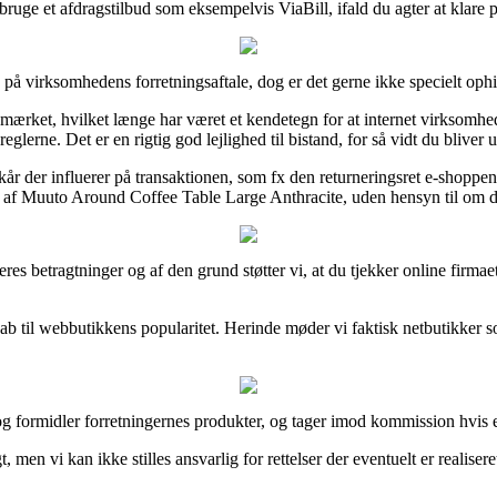
ruge et afdragstilbud som eksempelvis ViaBill, ifald du agter at klare p
 på virksomhedens forretningsaftale, dog er det gerne ikke specielt oph
rket, hvilket længe har været et kendetegn for at internet virksomhede
erne. Det er en rigtig god lejlighed til bistand, for så vidt du bliver u
år der influerer på transaktionen, som fx den returneringsret e-shoppen g
ling af Muuto Around Coffee Table Large Anthracite, uden hensyn til om d
ugeres betragtninger og af den grund støtter vi, at du tjekker online fi
skab til webbutikkens popularitet. Herinde møder vi faktisk netbutikker 
t og formidler forretningernes produkter, og tager imod kommission hvis
men vi kan ikke stilles ansvarlig for rettelser der eventuelt er realiser