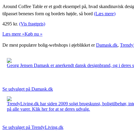
Around Coffee Table er et godt eksempel på, hvad skandinavisk design d
tilpasset benenes form og bordets højde, så bord
(Læs mere)
4295
kr.
(Vis fragtpris)
Læs mere »
Køb nu »
De mest populære bolig-webshops i øjeblikket er
Damask.dk
,
Trendy
Georg Jensen Damask er anerkendt dansk designbrand, og i deres sort
Se udvalget på Damask.dk
TrendyLiving.dk har siden 2009 solgt brugskunst, boligtilbehør, int
på alle varer. Klik her for at se deres udvalg.
Se udvalget på TrendyLiving.dk