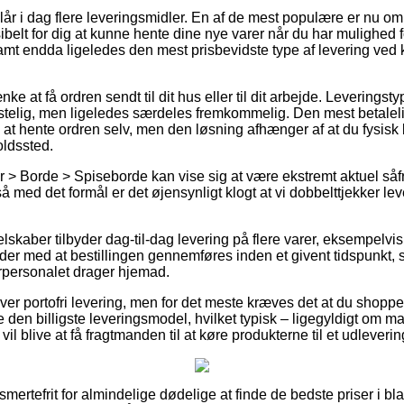
år i dag flere leveringsmidler. En af de mest populære er nu o
ksibelt for dig at kunne hente dine nye varer når du har mulighed
amt endda ligeledes den mest prisbevidste type af levering ve
ke at få ordren sendt til dit hus eller til dit arbejde. Leveringst
stelig, men ligeledes særdeles fremkommelig. Den mest betalelige
e at hente ordren selv, men den løsning afhænger af at du fysisk
oldssted.
 > Borde > Spiseborde kan vise sig at være ekstremt aktuel såfr
så med det formål er det øjensynligt klogt at vi dobbelttjekker l
elskaber tilbyder dag-til-dag levering på flere varer, eksempel
der med at bestillingen gennemføres inden et givent tidspunkt, s
erpersonalet drager hjemad.
over portofri levering, men for det meste kræves det at du shop
e den billigste leveringsmodel, hvilket typisk – ligegyldigt om m
vil blive at få fragtmanden til at køre produkterne til et udleveri
smertefrit for almindelige dødelige at finde de bedste priser i bl