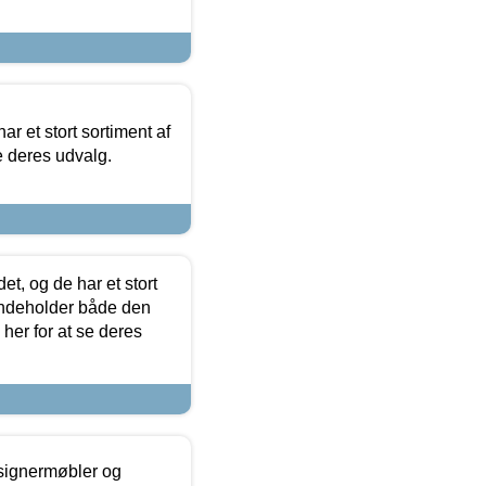
ar et stort sortiment af
e deres udvalg.
t, og de har et stort
 indeholder både den
 her for at se deres
esignermøbler og