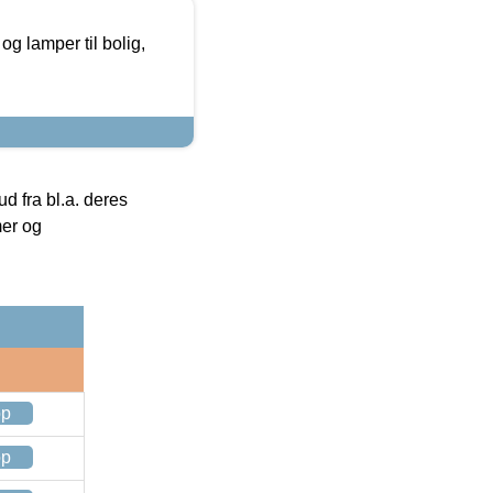
g lamper til bolig,
 fra bl.a. deres
mer og
op
op