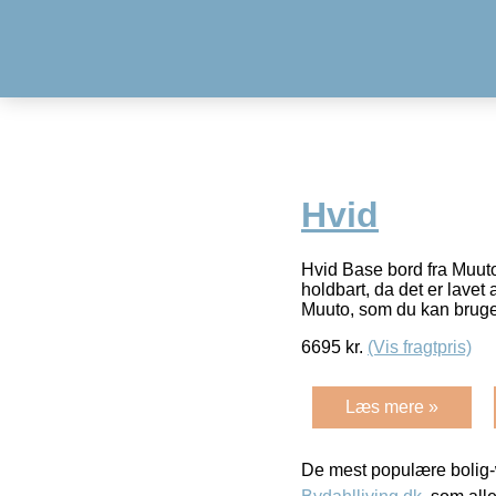
Hvid
Hvid Base bord fra Muuto.
holdbart, da det er lavet
Muuto, som du kan brug
6695
kr.
(Vis fragtpris)
Læs mere »
De mest populære bolig-