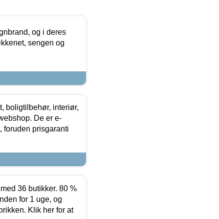
nbrand, og i deres
køkkenet, sengen og
boligtilbehør, interiør,
 webshop. De er e-
 foruden prisgaranti
ed 36 butikker. 80 %
nden for 1 uge, og
ikken. Klik her for at