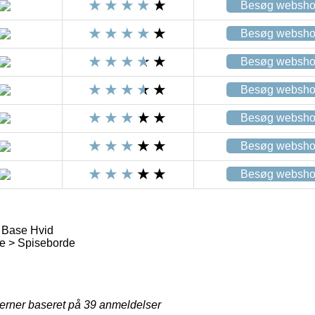
Besøg websh
Besøg websh
Besøg websh
Besøg websh
Besøg websh
Besøg websh
Besøg websh
 Base Hvid
e > Spiseborde
jerner baseret på
39
anmeldelser