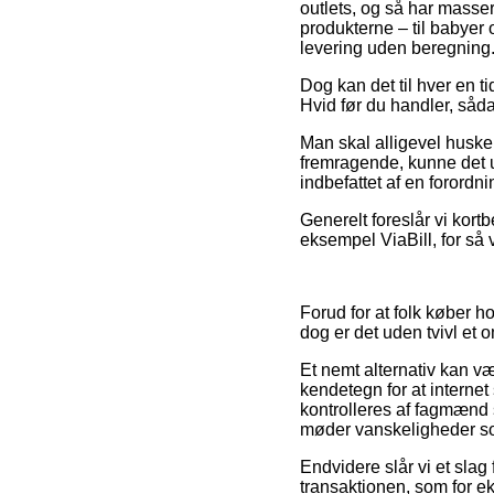
outlets, og så har masse
produkterne – til babyer 
levering uden beregning
Dog kan det til hver en t
Hvid før du handler, såda
Man skal alligevel huske 
fremragende, kunne det 
indbefattet af en forordni
Generelt foreslår vi kort
eksempel ViaBill, for så v
Forud for at folk køber h
dog er det uden tvivl et 
Et nemt alternativ kan væ
kendetegn for at interne
kontrolleres af fagmænd 
møder vanskeligheder so
Endvidere slår vi et slag
transaktionen, som for ek