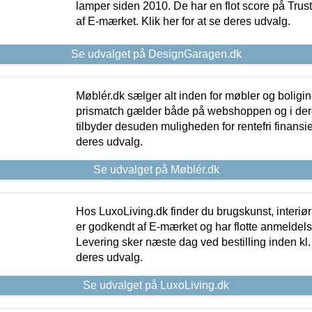
lamper siden 2010. De har en flot score på Trustpi
af E-mærket. Klik her for at se deres udvalg.
Se udvalget på DesignGaragen.dk
Møblér.dk sælger alt inden for møbler og boligi
prismatch gælder både på webshoppen og i dere
tilbyder desuden muligheden for rentefri finansier
deres udvalg.
Se udvalget på Møblér.dk
Hos LuxoLiving.dk finder du brugskunst, interiør
er godkendt af E-mærket og har flotte anmeldelse
Levering sker næste dag ved bestilling inden kl. 1
deres udvalg.
Se udvalget på LuxoLiving.dk