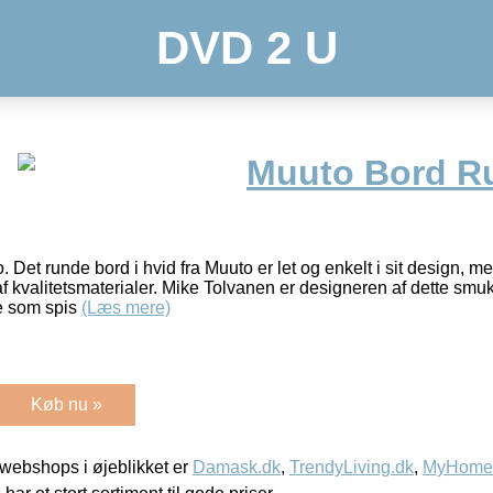
DVD 2 U
Muuto Bord R
 Det runde bord i hvid fra Muuto er let og enkelt i sit design, m
 af kvalitetsmaterialer. Mike Tolvanen er designeren af dette sm
e som spis
(Læs mere)
Køb nu »
webshops i øjeblikket er
Damask.dk
,
TrendyLiving.dk
,
MyHomeM