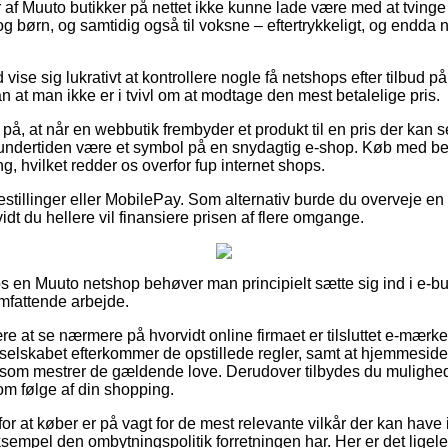
r af Muuto butikker på nettet ikke kunne lade være med at tving
og børn, og samtidig også til voksne – eftertrykkeligt, og endda
.
id vise sig lukrativt at kontrollere nogle få netshops efter tilbu
n at man ikke er i tvivl om at modtage den mest betalelige pris.
på, at når en webbutik frembyder et produkt til en pris der kan 
undertiden være et symbol på en snydagtig e-shop. Køb med bet
ng, hvilket redder os overfor fup internet shops.
bestillinger eller MobilePay. Som alternativ burde du overveje e
idt du hellere vil finansiere prisen af flere omgange.
os en Muuto netshop behøver man principielt sætte sig ind i e-but
omfattende arbejde.
re at se nærmere på hvorvidt online firmaet er tilsluttet e-mærke
t selskabet efterkommer de opstillede regler, samt at hjemmesid
som mestrer de gældende love. Derudover tilbydes du mulighed f
m følge af din shopping.
 for at køber er på vagt for de mest relevante vilkår der kan have
sempel den ombytningspolitik forretningen har. Her er det ligelede