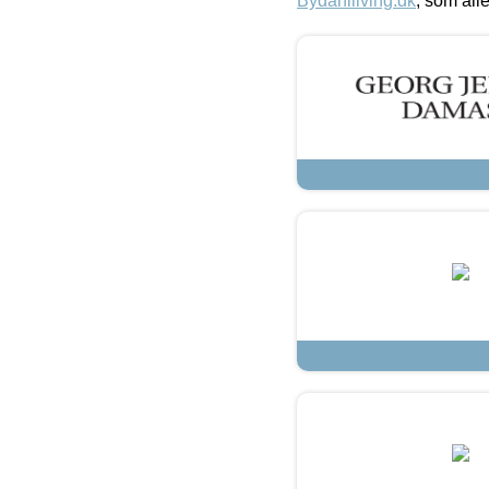
Bydahlliving.dk
, som alle