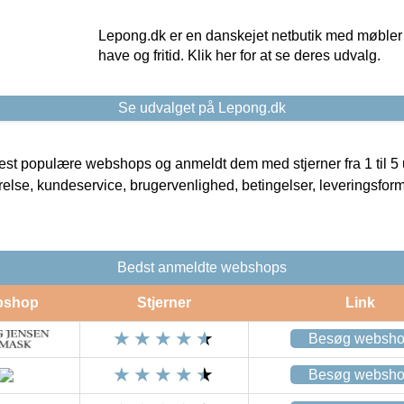
Lepong.dk er en danskejet netbutik med møbler o
have og fritid. Klik her for at se deres udvalg.
Se udvalget på Lepong.dk
t populære webshops og anmeldt dem med stjerner fra 1 til 5 ud
rrelse, kundeservice, brugervenlighed, betingelser, leveringsfor
Bedst anmeldte webshops
bshop
Stjerner
Link
Besøg websh
Besøg websh