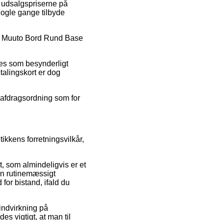
e udsalgspriserne på
 nogle gange tilbyde
d på Muuto Bord Rund Base
ses som besynderligt
alingskort er dog
n afdragsordning som for
ikkens forretningsvilkår,
t, som almindeligvis er et
en rutinemæssigt
or bistand, ifald du
 indvirkning på
s vigtigt, at man til