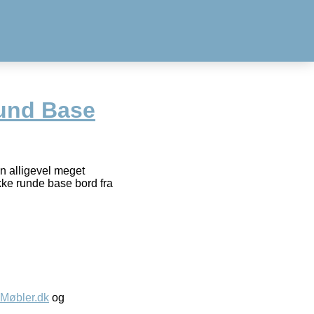
und Base
en alligevel meget
ukke runde base bord fra
øbler.dk
og