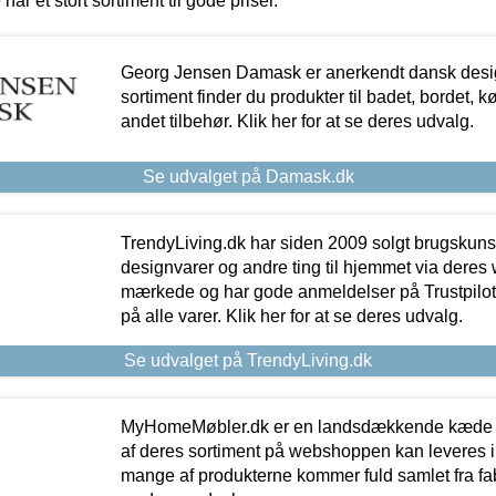
 har et stort sortiment til gode priser.
Georg Jensen Damask er anerkendt dansk desig
sortiment finder du produkter til badet, bordet, 
andet tilbehør. Klik her for at se deres udvalg.
Se udvalget på Damask.dk
TrendyLiving.dk har siden 2009 solgt brugskunst, 
designvarer og andre ting til hjemmet via deres
mærkede og har gode anmeldelser på Trustpilot,
på alle varer. Klik her for at se deres udvalg.
Se udvalget på TrendyLiving.dk
MyHomeMøbler.dk er en landsdækkende kæde m
af deres sortiment på webshoppen kan leveres i
mange af produkterne kommer fuld samlet fra fabr