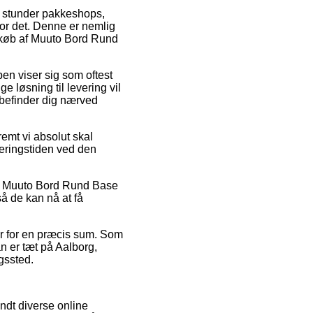
m stunder pakkeshops,
 for det. Denne er nemlig
d køb af Muuto Bord Rund
ypen viser sig som oftest
 løsning til levering vil
 befinder dig nærved
emt vi absolut skal
everingstiden ved den
vis Muuto Bord Rund Base
å de kan nå at få
per for en præcis sum. Som
an er tæt på Aalborg,
ngssted.
andt diverse online