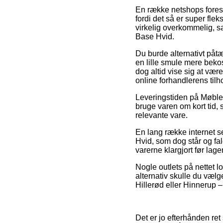
En række netshops foresl
fordi det så er super fle
virkelig overkommelig, s
Base Hvid.
Du burde alternativt påtæn
en lille smule mere beko
dog altid vise sig at vær
online forhandlerens tilh
Leveringstiden på Møbler
bruge varen om kort tid, 
relevante vare.
En lang række internet s
Hvid, som dog står og fal
varerne klargjort før lag
Nogle outlets på nettet l
alternativ skulle du vælg
Hillerød eller Hinnerup – 
Det er jo efterhånden ret 