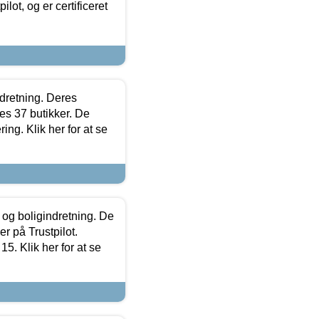
lot, og er certificeret
ndretning. Deres
s 37 butikker. De
ing. Klik her for at se
 og boligindretning. De
r på Trustpilot.
5. Klik her for at se