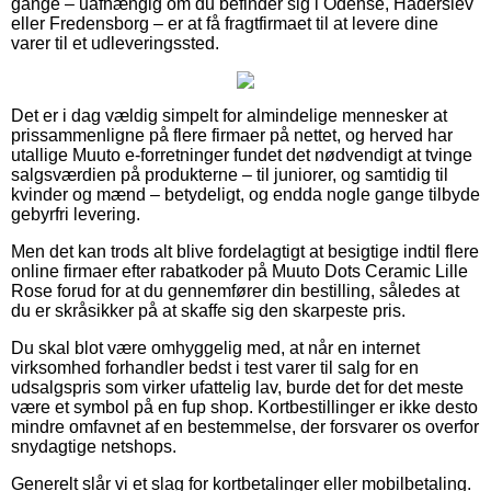
gange – uafhængig om du befinder sig i Odense, Haderslev
eller Fredensborg – er at få fragtfirmaet til at levere dine
varer til et udleveringssted.
Det er i dag vældig simpelt for almindelige mennesker at
prissammenligne på flere firmaer på nettet, og herved har
utallige Muuto e-forretninger fundet det nødvendigt at tvinge
salgsværdien på produkterne – til juniorer, og samtidig til
kvinder og mænd – betydeligt, og endda nogle gange tilbyde
gebyrfri levering.
Men det kan trods alt blive fordelagtigt at besigtige indtil flere
online firmaer efter rabatkoder på Muuto Dots Ceramic Lille
Rose forud for at du gennemfører din bestilling, således at
du er skråsikker på at skaffe sig den skarpeste pris.
Du skal blot være omhyggelig med, at når en internet
virksomhed forhandler bedst i test varer til salg for en
udsalgspris som virker ufattelig lav, burde det for det meste
være et symbol på en fup shop. Kortbestillinger er ikke desto
mindre omfavnet af en bestemmelse, der forsvarer os overfor
snydagtige netshops.
Generelt slår vi et slag for kortbetalinger eller mobilbetaling.