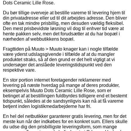
Dots Ceramic Lille Rose.
Du bør tillige overveje at bestille varerne til levering hjem til
din privatadresse eller ud til dit arbejdes adresse. Den bliver
ofte en tak mindre prisbillig, men desuden vældig fleksibel.
Den mest prisbevidste løsning vil dog til enhver tid være at
hente pakken selv, men det forudsætter at du har bopæl i
nærheden af webbutikkens bopæl.
Fragttiden på Muuto > Muuto knager kan i nogle tilfælde
være yderst udslagsgivende i tilfælde af at du mangler
produktet straks, så af den grund er det helt vigtigt at vi
undersøger det anslåede leveringstidspunkt ved den
respektive vare.
En stor portion internet foretagender reklamerer med
levering på næste hverdag på mange af deres produkter,
eksempelvis Muuto Dots Ceramic Lille Rose, som er
betinget af at bestillingen fuldbyrdes tidligere end et bestemt
tidspunkt, således at de sandsynligvis kan nå at få varerne
betjent inden logistikmedarbejderne har fri.
En hel del netbutikker garanterer gratis levering, men for det
meste kun når der indkøbes for en konkret sum. Ellers skulle
du udse dig den prisbilligste leveringsform, som mange