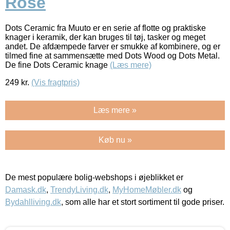
Rose
Dots Ceramic fra Muuto er en serie af flotte og praktiske
knager i keramik, der kan bruges til tøj, tasker og meget
andet. De afdæmpede farver er smukke af kombinere, og er
tilmed fine at sammensætte med Dots Wood og Dots Metal.
De fine Dots Ceramic knage
(Læs mere)
249
kr.
(Vis fragtpris)
Læs mere »
Køb nu »
De mest populære bolig-webshops i øjeblikket er
Damask.dk
,
TrendyLiving.dk
,
MyHomeMøbler.dk
og
Bydahlliving.dk
, som alle har et stort sortiment til gode priser.