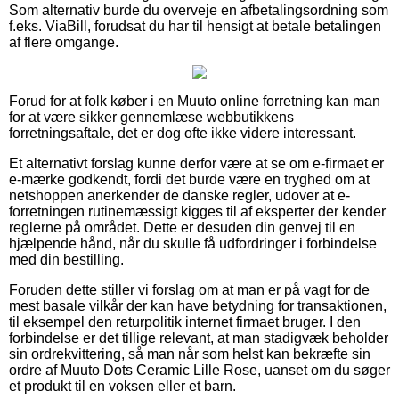
Som alternativ burde du overveje en afbetalingsordning som
f.eks. ViaBill, forudsat du har til hensigt at betale betalingen
af flere omgange.
Forud for at folk køber i en Muuto online forretning kan man
for at være sikker gennemlæse webbutikkens
forretningsaftale, det er dog ofte ikke videre interessant.
Et alternativt forslag kunne derfor være at se om e-firmaet er
e-mærke godkendt, fordi det burde være en tryghed om at
netshoppen anerkender de danske regler, udover at e-
forretningen rutinemæssigt kigges til af eksperter der kender
reglerne på området. Dette er desuden din genvej til en
hjælpende hånd, når du skulle få udfordringer i forbindelse
med din bestilling.
Foruden dette stiller vi forslag om at man er på vagt for de
mest basale vilkår der kan have betydning for transaktionen,
til eksempel den returpolitik internet firmaet bruger. I den
forbindelse er det tillige relevant, at man stadigvæk beholder
sin ordrekvittering, så man når som helst kan bekræfte sin
ordre af Muuto Dots Ceramic Lille Rose, uanset om du søger
et produkt til en voksen eller et barn.