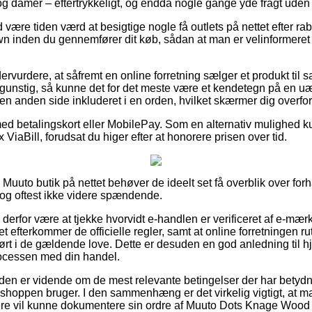
 og damer – eftertrykkeligt, og endda nogle gange yde fragt uden 
id være tiden værd at besigtige nogle få outlets på nettet efter 
inden du gennemfører dit køb, sådan at man er velinformeret t
dervurdere, at såfremt en online forretning sælger et produkt til 
 gunstig, så kunne det for det meste være et kendetegn på en uæ
en anden side inkluderet i en orden, hvilket skærmer dig overfor
 med betalingskort eller MobilePay. Som en alternativ mulighed 
ViaBill, forudsat du higer efter at honorere prisen over tid.
Muuto butik på nettet behøver de ideelt set få overblik over for
 dog oftest ikke videre spændende.
derfor være at tjekke hvorvidt e-handlen er verificeret af e-mærke
aet efterkommer de officielle regler, samt at online forretningen
ført i de gældende love. Dette er desuden en god anledning til 
rocessen med din handel.
nden er vidende om de mest relevante betingelser der har betydni
 shoppen bruger. I den sammenhæng er det virkelig vigtigt, at 
ere vil kunne dokumentere sin ordre af Muuto Dots Knage Woo