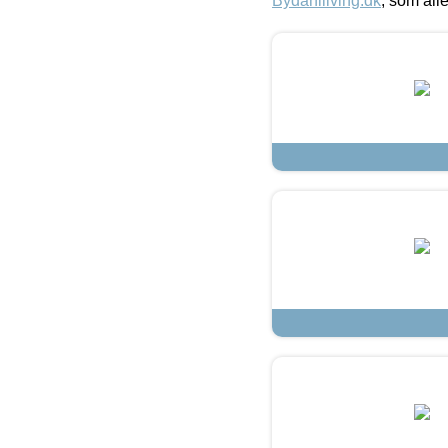
Bydahlliving.dk
, som alle