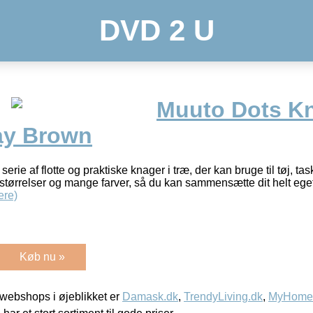
DVD 2 U
Muuto Dots K
ay Brown
serie af flotte og praktiske knager i træ, der kan bruge til tøj, 
e størrelser og mange farver, så du kan sammensætte dit helt ege
ere)
Køb nu »
webshops i øjeblikket er
Damask.dk
,
TrendyLiving.dk
,
MyHomeM