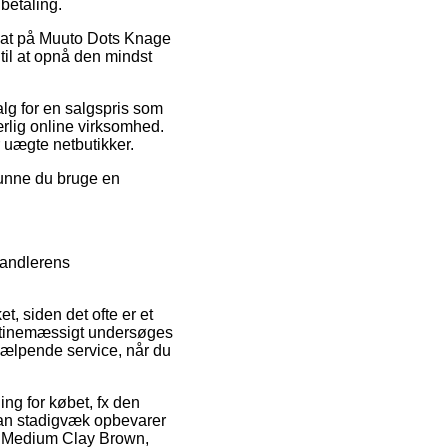
betaling.
rabat på Muuto Dots Knage
il at opnå den mindst
salg for en salgspris som
rlig online virksomhed.
 uægte netbutikker.
kunne du bruge en
handlerens
t, siden det ofte er et
 rutinemæssigt undersøges
hjælpende service, når du
ng for købet, fx den
man stadigvæk opbevarer
d Medium Clay Brown,