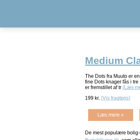
Medium Cl
The Dots fra Muuto er en 
fine Dots knager fås i tr
er fremstillet af tr
(Læs m
199
kr.
(Vis fragtpris)
Læs mere »
De mest populære bolig-