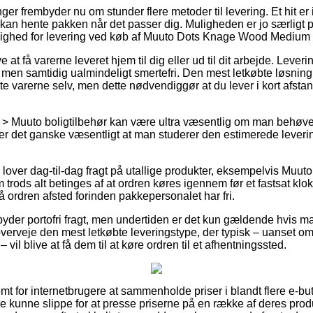
nger frembyder nu om stunder flere metoder til levering. Et hit er 
kan hente pakken når det passer dig. Muligheden er jo særligt p
lighed for levering ved køb af Muuto Dots Knage Wood Medium
 at få varerne leveret hjem til dig eller ud til dit arbejde. Leve
men samtidig ualmindeligt smertefri. Den mest letkøbte løsning t
e varerne selv, men dette nødvendiggør at du lever i kort afstan
 > Muuto boligtilbehør kan være ultra væsentlig om man behøve
r det ganske væsentligt at man studerer den estimerede leveri
lover dag-til-dag fragt på utallige produkter, eksempelvis Mu
rods alt betinges af at ordren køres igennem før et fastsat klok
å ordren afsted forinden pakkepersonalet har fri.
byder portofri fragt, men undertiden er det kun gældende hvis m
rveje den mest letkøbte leveringstype, der typisk – uanset om
vil blive at få dem til at køre ordren til et afhentningssted.
t for internetbrugere at sammenholde priser i blandt flere e-butik
ke kunne slippe for at presse priserne på en række af deres produk