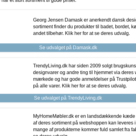
 har et stort sortiment til gode priser.
Georg Jensen Damask er anerkendt dansk desig
sortiment finder du produkter til badet, bordet, 
andet tilbehør. Klik her for at se deres udvalg.
Se udvalget på Damask.dk
TrendyLiving.dk har siden 2009 solgt brugskunst, 
designvarer og andre ting til hjemmet via deres
mærkede og har gode anmeldelser på Trustpilot,
på alle varer. Klik her for at se deres udvalg.
Se udvalget på TrendyLiving.dk
MyHomeMøbler.dk er en landsdækkende kæde m
af deres sortiment på webshoppen kan leveres i
mange af produkterne kommer fuld samlet fra fabr