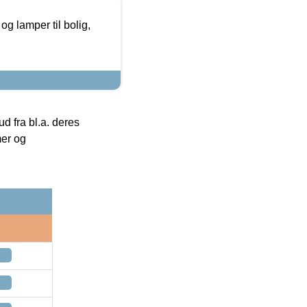
g lamper til bolig,
 fra bl.a. deres
mer og