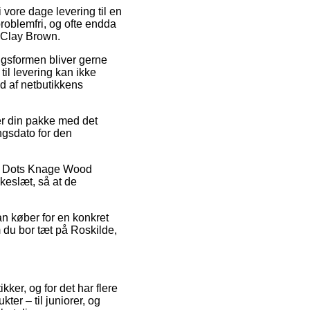
i vore dage levering til en
roblemfri, og ofte endda
 Clay Brown.
ringsformen bliver gerne
il levering kan ikke
d af netbutikkens
r din pakke med det
ngsdato for den
uto Dots Knage Wood
keslæt, så at de
an køber for en konkret
 du bor tæt på Roskilde,
ker, og for det har flere
ter – til juniorer, og