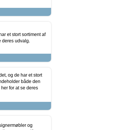
ar et stort sortiment af
e deres udvalg.
t, og de har et stort
 indeholder både den
 her for at se deres
esignermøbler og