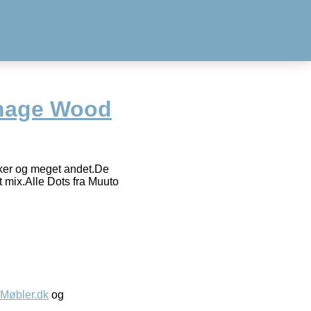
nage Wood
tasker og meget andet.De
t mix.Alle Dots fra Muuto
øbler.dk
og