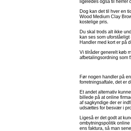
ligeledes også til herrer
Dog kan det til hver en t
Wood Medium Clay Brown 
kostelige pris.
Du skal trods alt ikke un
kan ses som uforståeligt
Handler med kort er på d
Vi tilråder generelt køb
afbetalingsordning som fx 
Før nogen handler på en 
forretningsaftale, det er
Et andet alternativ kunne 
billede på at online firm
af sagkyndige der er ind
udsættes for besvær i p
Ligeså er det godt at ku
ombytningspolitik online
ens faktura, så man sen