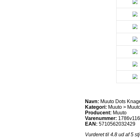
Navn:
Muuto Dots Knag
Kategori:
Muuto > Muuto 
Producent:
Muuto
Varenummer:
1786v11
EAN:
5710562032429
Vurderet til
4.8
ud af 5 st