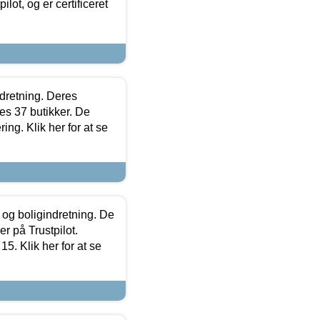
lot, og er certificeret
ndretning. Deres
s 37 butikker. De
ing. Klik her for at se
 og boligindretning. De
r på Trustpilot.
5. Klik her for at se