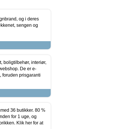
nbrand, og i deres
køkkenet, sengen og
boligtilbehør, interiør,
 webshop. De er e-
 foruden prisgaranti
ed 36 butikker. 80 %
nden for 1 uge, og
ikken. Klik her for at