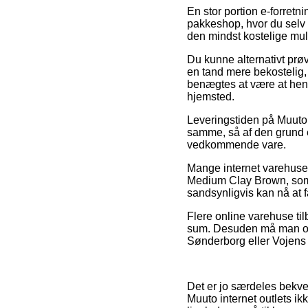
En stor portion e-forretni
pakkeshop, hvor du selv 
den mindst kostelige mu
Du kunne alternativt prøve
en tand mere bekostelig, 
benægtes at være at hent
hjemsted.
Leveringstiden på Muuto
samme, så af den grund e
vedkommende vare.
Mange internet varehuse 
Medium Clay Brown, som t
sandsynligvis kan nå at f
Flere online varehuse til
sum. Desuden må man ove
Sønderborg eller Vojens – 
Det er jo særdeles bekvem
Muuto internet outlets ik