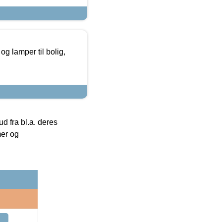
g lamper til bolig,
 fra bl.a. deres
mer og