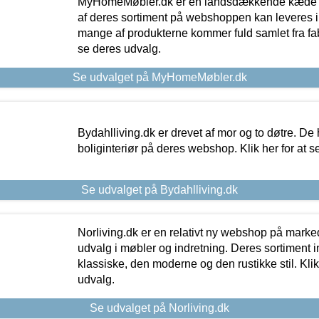
MyHomeMøbler.dk er en landsdækkende kæde m
af deres sortiment på webshoppen kan leveres i
mange af produkterne kommer fuld samlet fra fabr
se deres udvalg.
Se udvalget på MyHomeMøbler.dk
Bydahlliving.dk er drevet af mor og to døtre. De h
boliginteriør på deres webshop. Klik her for at s
Se udvalget på Bydahlliving.dk
Norliving.dk er en relativt ny webshop på markede
udvalg i møbler og indretning. Deres sortiment
klassiske, den moderne og den rustikke stil. Klik
udvalg.
Se udvalget på Norliving.dk