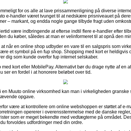
ommeligt for os alle at lave prissammenligning på diverse interne
uuto e-handler været tvunget til at nedskære prisniveauet på deres
damer – markant, og endda nogle gange tilbyde fragt uden omkost
ertid være indbringende at efterse indtil flere e-handler efter t
n du køber, således at man er velinformeret til at opnå den min
t når en online shop udbyder en vare til en salgspris som virke
være et symbol på en fup shop. Shopping med kort er heldigvis o
arer dig som kunde overfor fup internet selskaber.
 med kort eller MobilePay. Alternativt bør du drage nytte af en 
 du ser en fordel i at honorere beløbet over tid.
i en Muuto online virksomhed kan man i virkeligheden granske 
skrævende opgave.
erfor være at kontrollere om online webshoppen er støttet af e-
-forretningen opererer i overensstemmelse med de danske regler,
rister som er meget bekendte med vedtægterne på området. De
t du forvoldes udfordringer med din ordre.