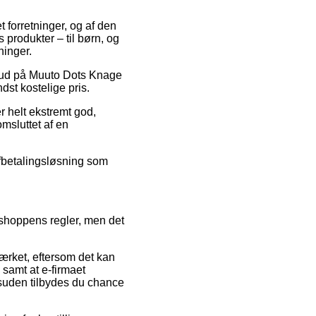
t forretninger, og af den
 produkter – til børn, og
ninger.
ilbud på Muuto Dots Knage
dst kostelige pris.
r helt ekstremt god,
msluttet af en
afbetalingsløsning som
shoppens regler, men det
mærket, eftersom det kan
 samt at e-firmaet
suden tilbydes du chance