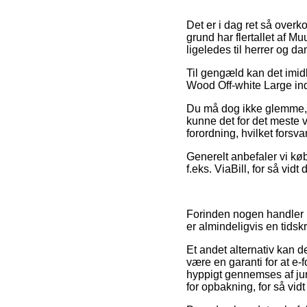
Det er i dag ret så overk
grund har flertallet af M
ligeledes til herrer og 
Til gengæld kan det imidl
Wood Off-white Large inde
Du må dog ikke glemme, a
kunne det for det meste 
forordning, hvilket forsv
Generelt anbefaler vi køb
f.eks. ViaBill, for så vidt
Forinden nogen handler 
er almindeligvis en tid
Et andet alternativ kan d
være en garanti for at e
hyppigt gennemses af ju
for opbakning, for så vid