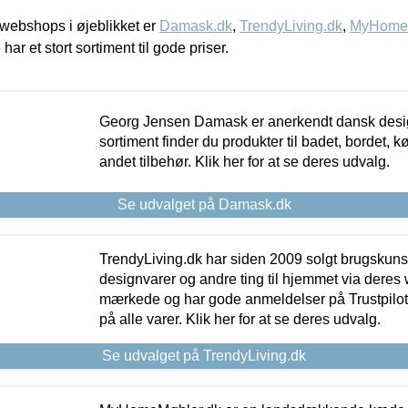
webshops i øjeblikket er
Damask.dk
,
TrendyLiving.dk
,
MyHomeM
 har et stort sortiment til gode priser.
Georg Jensen Damask er anerkendt dansk desig
sortiment finder du produkter til badet, bordet, 
andet tilbehør. Klik her for at se deres udvalg.
Se udvalget på Damask.dk
TrendyLiving.dk har siden 2009 solgt brugskunst, 
designvarer og andre ting til hjemmet via deres
mærkede og har gode anmeldelser på Trustpilot,
på alle varer. Klik her for at se deres udvalg.
Se udvalget på TrendyLiving.dk