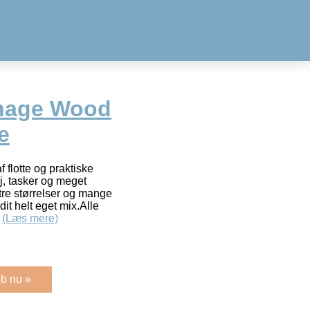
nage Wood
e
 flotte og praktiske
øj, tasker og meget
 tre størrelser og mange
it helt eget mix.Alle
r
(Læs mere)
b nu »