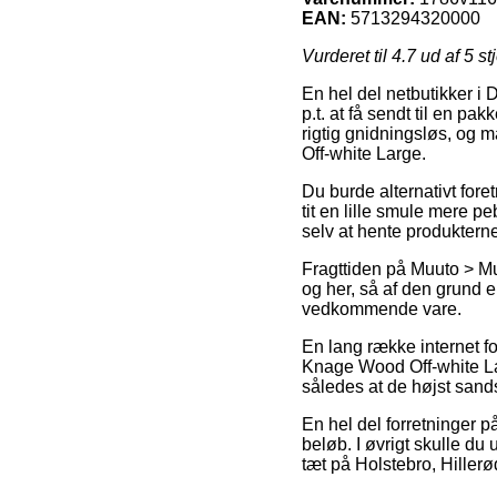
EAN:
5713294320000
Vurderet til
4.7
ud af 5 st
En hel del netbutikker i
p.t. at få sendt til en p
rigtig gnidningsløs, og 
Off-white Large.
Du burde alternativt foret
tit en lille smule mere p
selv at hente produkterne
Fragttiden på Muuto > Mu
og her, så af den grund e
vedkommende vare.
En lang række internet f
Knage Wood Off-white Lar
således at de højst sands
En hel del forretninger p
beløb. I øvrigt skulle du
tæt på Holstebro, Hillerød 