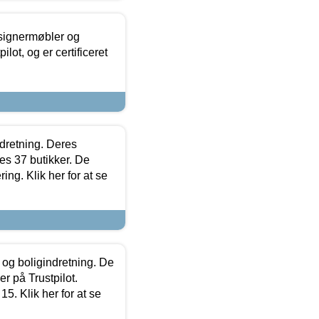
esignermøbler og
lot, og er certificeret
ndretning. Deres
s 37 butikker. De
ing. Klik her for at se
 og boligindretning. De
r på Trustpilot.
5. Klik her for at se