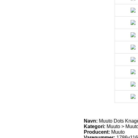
Navn:
Muuto Dots Knage
Kategori:
Muuto > Muuto 
Producent:
Muuto
Varenummer:
1786v11