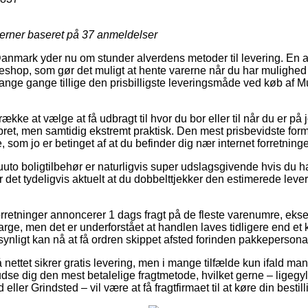
jerner baseret på
37
anmeldelser
 Danmark yder nu om stunder alverdens metoder til levering. En 
akkeshop, som gør det muligt at hente varerne når du har mulighed 
mange gange tillige den prisbilligste leveringsmåde ved køb a
række at vælge at få udbragt til hvor du bor eller til når du er på 
ebret, men samtidig ekstremt praktisk. Den mest prisbevidste form 
, som jo er betinget af at du befinder dig nær internet forretninge
uto boligtilbehør er naturligvis super udslagsgivende hvis du ha
r det tydeligvis aktuelt at du dobbelttjekker den estimerede leve
orretninger annoncerer 1 dags fragt på de fleste varenumre, ek
ge, men det er underforstået at handlen laves tidligere end et 
ynligt kan nå at få ordren skippet afsted forinden pakkepersonal
å nettet sikrer gratis levering, men i mange tilfælde kun ifald ma
 udse dig den mest betalelige fragtmetode, hvilket gerne – ligegy
eller Grindsted – vil være at få fragtfirmaet til at køre din bestill