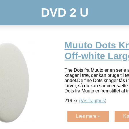
DVD 2 U
Muuto Dots K
Off-white Larg
The Dots fra Muuto er en serie af
knager i træ, der kan bruge til t
andet.De fine Dots knager fås i
farver, så du kan sammensætte d
Dots fra Muuto er fremstillet af t
219
kr.
(Vis fragtpris)
Læs mere »
Kø