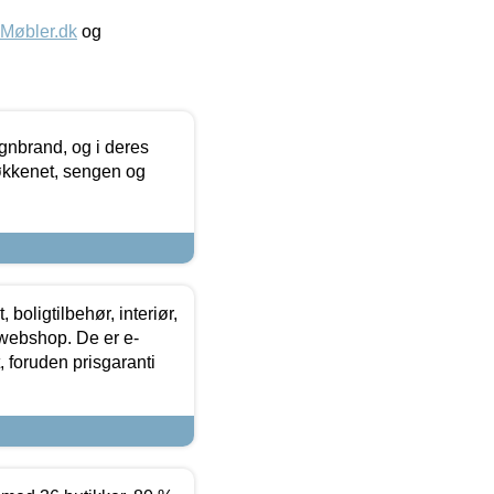
øbler.dk
og
nbrand, og i deres
køkkenet, sengen og
boligtilbehør, interiør,
 webshop. De er e-
 foruden prisgaranti