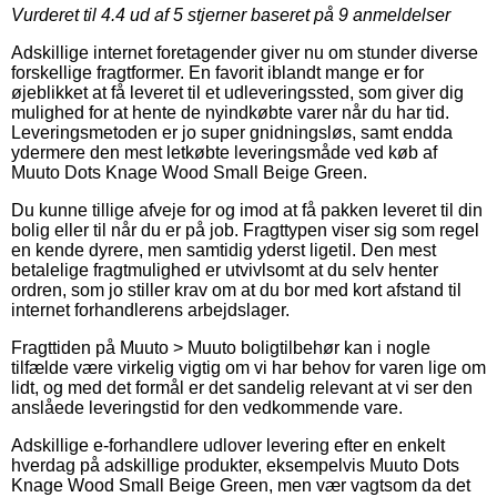
Vurderet til
4.4
ud af 5 stjerner baseret på
9
anmeldelser
Adskillige internet foretagender giver nu om stunder diverse
forskellige fragtformer. En favorit iblandt mange er for
øjeblikket at få leveret til et udleveringssted, som giver dig
mulighed for at hente de nyindkøbte varer når du har tid.
Leveringsmetoden er jo super gnidningsløs, samt endda
ydermere den mest letkøbte leveringsmåde ved køb af
Muuto Dots Knage Wood Small Beige Green.
Du kunne tillige afveje for og imod at få pakken leveret til din
bolig eller til når du er på job. Fragttypen viser sig som regel
en kende dyrere, men samtidig yderst ligetil. Den mest
betalelige fragtmulighed er utvivlsomt at du selv henter
ordren, som jo stiller krav om at du bor med kort afstand til
internet forhandlerens arbejdslager.
Fragttiden på Muuto > Muuto boligtilbehør kan i nogle
tilfælde være virkelig vigtig om vi har behov for varen lige om
lidt, og med det formål er det sandelig relevant at vi ser den
anslåede leveringstid for den vedkommende vare.
Adskillige e-forhandlere udlover levering efter en enkelt
hverdag på adskillige produkter, eksempelvis Muuto Dots
Knage Wood Small Beige Green, men vær vagtsom da det