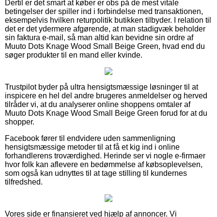
Dertil er det smart at køber er obs på de mest vitale
betingelser der spiller ind i forbindelse med transaktionen,
eksempelvis hvilken returpolitik butikken tilbyder. I relation til
det er det ydermere afgørende, at man stadigvæk beholder
sin faktura e-mail, så man altid kan bevidne sin ordre af
Muuto Dots Knage Wood Small Beige Green, hvad end du
søger produkter til en mand eller kvinde.
Trustpilot byder på ultra hensigtsmæssige løsninger til at
inspicere en hel del andre brugeres anmeldelser og herved
tilråder vi, at du analyserer online shoppens omtaler af
Muuto Dots Knage Wood Small Beige Green forud for at du
shopper.
Facebook fører til endvidere uden sammenligning
hensigtsmæssige metoder til at få et kig ind i online
forhandlerens troværdighed. Herinde ser vi nogle e-firmaer
hvor folk kan aflevere en bedømmelse af købsoplevelsen,
som også kan udnyttes til at tage stilling til kundernes
tilfredshed.
Vores side er finansieret ved hjælp af annoncer. Vi