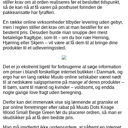
stiller krav om at orden realiseres før et besluttet tidspunkt,
så de kan nå at få varen på posthuset forinden de
pakkeansatte har fyraften.
En række online virksomheder tilbyder levering uden gebyr,
men i reglen stiller det krav om at man bestiller for en
bestemt pris. Desuden burde man snuppe den mest
betalelige fragttype, som tit – om du bor nær Herning,
Hjørring eller Skjern – vil være at få dem til at bringe dine
produkter til et udleveringssted.
Det er jo ekstremt ligetil for forbrugerne at søge information
om priser i blandt forskellige internet butikker i Danmark, og
ergo har en lang række Muuto online selskaber været nødt
til at nedskære salgspriserne på mange af deres produkter –
til børn, samt til mænd og kvinder – voldsomt, og endda
nogle gange love fragt uden beregning.
Derfor kan det immervæk vise sig lønnende at granske et
par online forretninger efter rabat på Muuto Dots Knage
Wood Small Beige Green før du placerer ordren, så man er
skudsikker på at få den bedste pris.
Man må imidlertid ikke undervurdere, at såfremt en internet