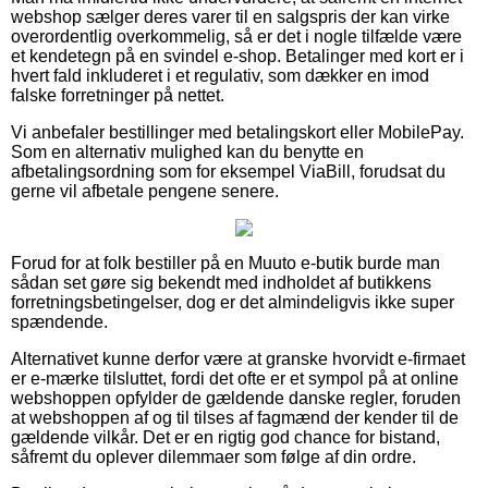
webshop sælger deres varer til en salgspris der kan virke
overordentlig overkommelig, så er det i nogle tilfælde være
et kendetegn på en svindel e-shop. Betalinger med kort er i
hvert fald inkluderet i et regulativ, som dækker en imod
falske forretninger på nettet.
Vi anbefaler bestillinger med betalingskort eller MobilePay.
Som en alternativ mulighed kan du benytte en
afbetalingsordning som for eksempel ViaBill, forudsat du
gerne vil afbetale pengene senere.
Forud for at folk bestiller på en Muuto e-butik burde man
sådan set gøre sig bekendt med indholdet af butikkens
forretningsbetingelser, dog er det almindeligvis ikke super
spændende.
Alternativet kunne derfor være at granske hvorvidt e-firmaet
er e-mærke tilsluttet, fordi det ofte er et sympol på at online
webshoppen opfylder de gældende danske regler, foruden
at webshoppen af og til tilses af fagmænd der kender til de
gældende vilkår. Det er en rigtig god chance for bistand,
såfremt du oplever dilemmaer som følge af din ordre.