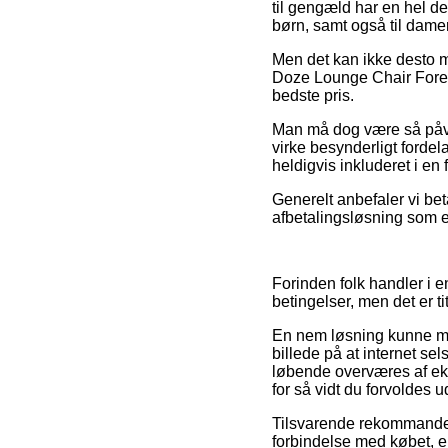
til gengæld har en hel de
børn, samt også til dame
Men det kan ikke desto m
Doze Lounge Chair Fores
bedste pris.
Man må dog være så påvag
virke besynderligt fordel
heldigvis inkluderet i en
Generelt anbefaler vi bet
afbetalingsløsning som ek
Forinden folk handler i 
betingelser, men det er t
En nem løsning kunne må
billede på at internet s
løbende overværes af eks
for så vidt du forvoldes u
Tilsvarende rekommander
forbindelse med købet, ek