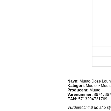
Navn:
Muuto Doze Loung
Kategori:
Muuto > Muuto
Producent:
Muuto
Varenummer:
8674v36
EAN:
5713294731769
Vurderet til
4.8
ud af 5 st