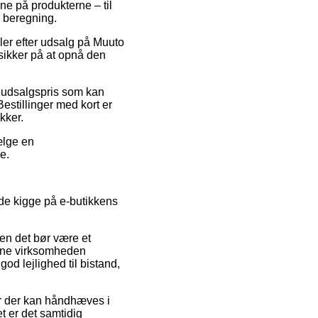
ne på produkterne – til
n beregning.
ler efter udsalg på Muuto
sikker på at opnå den
n udsalgspris som kan
Bestillinger med kort er
kker.
ælge en
e.
ide kigge på e-butikkens
en det bør være et
nline virksomheden
d lejlighed til bistand,
r der kan håndhæves i
et er det samtidig