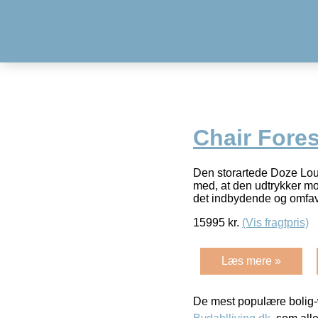
Chair Fore
Den storartede Doze Lou
med, at den udtrykker mo
det indbydende og omf
15995
kr.
(Vis fragtpris)
Læs mere »
De mest populære bolig-