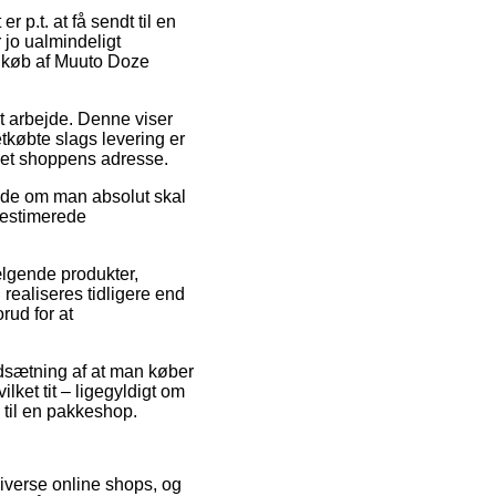
 p.t. at få sendt til en
r jo ualmindeligt
d køb af Muuto Doze
it arbejde. Denne viser
etkøbte slags levering er
rnet shoppens adresse.
nde om man absolut skal
n estimerede
ælgende produkter,
realiseres tidligere end
rud for at
udsætning af at man køber
ket tit – ligegyldigt om
e til en pakkeshop.
diverse online shops, og