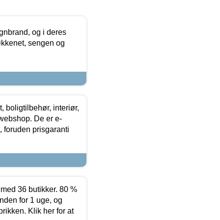
nbrand, og i deres
køkkenet, sengen og
boligtilbehør, interiør,
 webshop. De er e-
 foruden prisgaranti
ed 36 butikker. 80 %
nden for 1 uge, og
ikken. Klik her for at