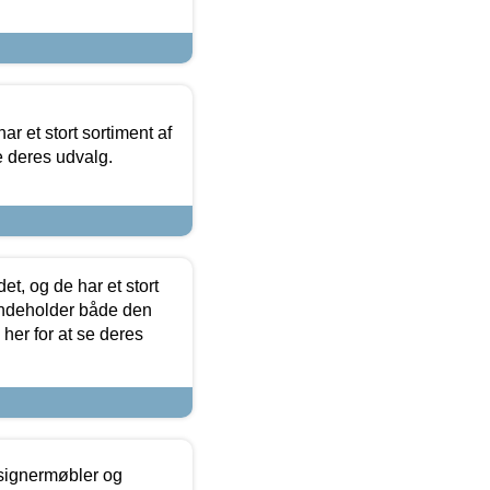
ar et stort sortiment af
e deres udvalg.
t, og de har et stort
 indeholder både den
 her for at se deres
esignermøbler og