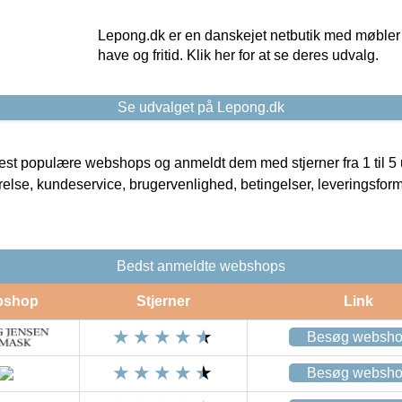
Lepong.dk er en danskejet netbutik med møbler o
have og fritid. Klik her for at se deres udvalg.
Se udvalget på Lepong.dk
t populære webshops og anmeldt dem med stjerner fra 1 til 5 ud
rrelse, kundeservice, brugervenlighed, betingelser, leveringsfor
Bedst anmeldte webshops
bshop
Stjerner
Link
Besøg websh
Besøg websh