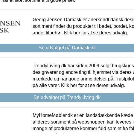
 har et stort sortiment til gode priser.
Georg Jensen Damask er anerkendt dansk desig
sortiment finder du produkter til badet, bordet, 
andet tilbehør. Klik her for at se deres udvalg.
Se udvalget på Damask.dk
TrendyLiving.dk har siden 2009 solgt brugskunst, 
designvarer og andre ting til hjemmet via deres
mærkede og har gode anmeldelser på Trustpilot,
på alle varer. Klik her for at se deres udvalg.
Se udvalget på TrendyLiving.dk
MyHomeMøbler.dk er en landsdækkende kæde m
af deres sortiment på webshoppen kan leveres i
mange af produkterne kommer fuld samlet fra fabr