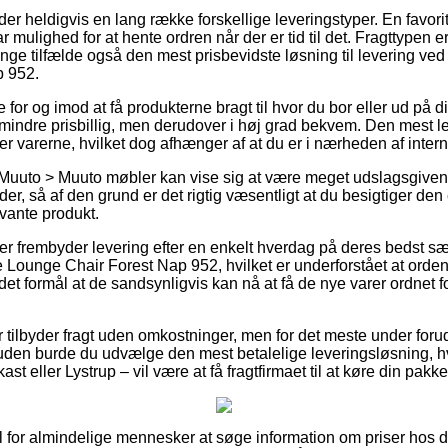
er heldigvis en lang række forskellige leveringstyper. En favorit er
 mulighed for at hente ordren når der er tid til det. Fragttypen e
ge tilfælde også den mest prisbevidste løsning til levering ve
p 952.
 for og imod at få produkterne bragt til hvor du bor eller ud på d
ule mindre prisbillig, men derudover i høj grad bekvem. Den mest l
ter varerne, hvilket dog afhænger af at du er i nærheden af inte
 Muuto > Muuto møbler kan vise sig at være meget udslagsgive
r, så af den grund er det rigtig væsentligt at du besigtiger de
evante produkt.
kker frembyder levering efter en enkelt hverdag på deres bedst s
ounge Chair Forest Nap 952, hvilket er underforstået at orden 
det formål at de sandsynligvis kan nå at få de nye varer ordnet fo
er tilbyder fragt uden omkostninger, men for det meste under for
den burde du udvælge den mest betalelige leveringsløsning, hvil
st eller Lystrup – vil være at få fragtfirmaet til at køre din pakk
etil for almindelige mennesker at søge information om priser hos 