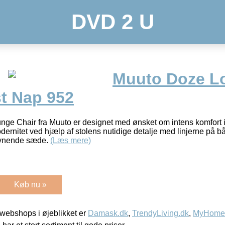
DVD 2 U
Muuto Doze L
st Nap 952
nge Chair fra Muuto er designet med ønsket om intens komfort 
dernitet ved hjælp af stolens nutidige detalje med linjerne på 
avnende sæde.
(Læs mere)
Køb nu »
webshops i øjeblikket er
Damask.dk
,
TrendyLiving.dk
,
MyHomeM