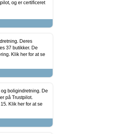
lot, og er certificeret
ndretning. Deres
s 37 butikker. De
ing. Klik her for at se
 og boligindretning. De
r på Trustpilot.
5. Klik her for at se