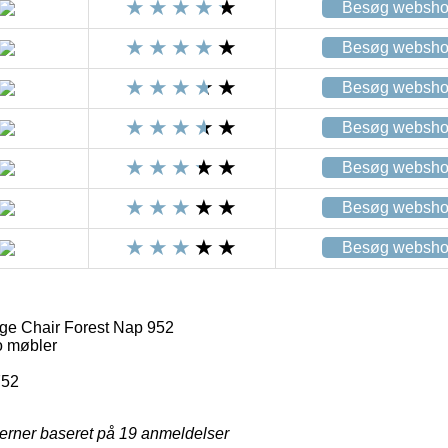
Besøg websh
Besøg websh
Besøg websh
Besøg websh
Besøg websh
Besøg websh
Besøg websh
e Chair Forest Nap 952
 møbler
752
jerner baseret på
19
anmeldelser