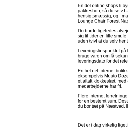
En del online shops tilbyd
pakkeshop, så du selv har
hensigtsmæssig, og i man
Lounge Chair Forest Na
Du burde ligeledes afveje
sig til tider en lille sm
uden tvivl at du selv hen
Leveringstidspunktet på
bruge varen om få sekunde
leveringsdato for det rel
En hel del internet buti
eksempelvis Muuto Doze L
et aftalt klokkeslæt, med 
medarbejderne har fri.
Flere internet forretning
for en bestemt sum. Desu
du bor tæt på Næstved, Ika
Det er i dag virkelig lig