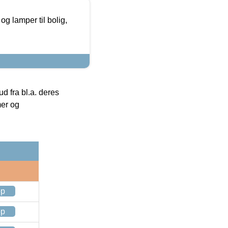
g lamper til bolig,
 fra bl.a. deres
mer og
op
op