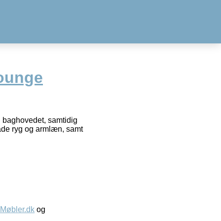
ounge
i baghovedet, samtidig
både ryg og armlæn, samt
øbler.dk
og