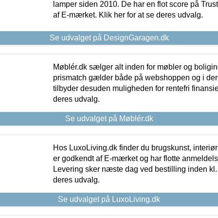
lamper siden 2010. De har en flot score på Trustpi
af E-mærket. Klik her for at se deres udvalg.
Se udvalget på DesignGaragen.dk
Møblér.dk sælger alt inden for møbler og boligi
prismatch gælder både på webshoppen og i dere
tilbyder desuden muligheden for rentefri finansier
deres udvalg.
Se udvalget på Møblér.dk
Hos LuxoLiving.dk finder du brugskunst, interiør
er godkendt af E-mærket og har flotte anmeldelse
Levering sker næste dag ved bestilling inden kl. 1
deres udvalg.
Se udvalget på LuxoLiving.dk