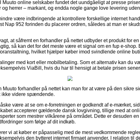
l Muuto online selskaber fundet det uundgåeligt at presse priser
r og herrer – markant, og endda nogle gange love levering ude
indre være indbringende at kontrollere forskellige internet hand
t Nap 952 forinden du placerer ordren, således at man er skud
t, at såfremt en forhandler på nettet udbyder et produkt for e
agtig, så kan det for det meste være et signal om en fup e-shop. 
 foranstaltning, hvilket hjælper køber imod svindlende online buti
alinger med kort eller mobilbetaling. Som et alternativ kan du v
sempelvis ViaBill, hvis du har til hensigt at betale prisen sener
en Muuto forhandler på nettet kan man for at være på den sikre s
it ikke videre spændende.
ske være at se om e-forretningen er godkendt af e-mærket, sid
elskabet accepterer gældende dansk lovgivning, tillige med at o
perter som mestrer vilkårene på området. Dette er desuden en go
dfordringer som følge af dit indkøb.
er vi at køber er påpasselig med de mest vedkommende regle
sempelvis den bytteret internet firmaet anvender. I relation til d