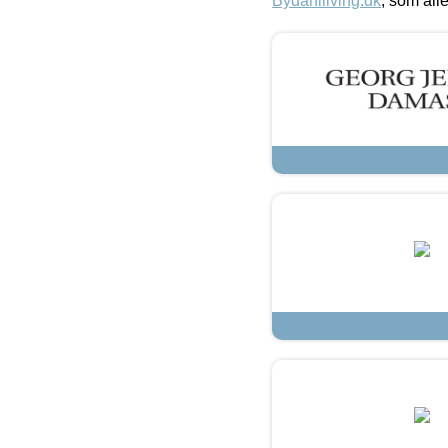
Bydahlliving.dk
, som alle