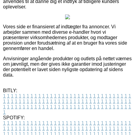
anvendes til at danne dig et indtryk af tidligere kunders
oplevelser.
Vores side er finansieret af indtægter fra annoncer. Vi
arbejder sammen med diverse e-handler hvori vi
præsenterer virksomhedernes produkter, og modtager
provision under forudsætning af at en bruger fra vores side
gennemfører en handel.
Anvisninger angående produkter og outlets på nettet værnes
om jævnligt, men der gives ikke garantier imod justeringer
der potentielt er lavet siden nyligste opdatering af sidens
data.
BITLY:
1
1
1
1
1
1
1
1
1
1
1
1
1
1
1
1
1
1
1
1
1
1
1
1
1
1
1
1
1
1
1
1
1
1
1
1
1
1
1
1
1
1
1
1
1
1
1
1
1
1
1
1
1
1
1
1
1
1
1
1
1
1
1
1
1
1
1
1
1
1
1
1
1
1
1
1
1
1
1
1
1
1
1
1
1
1
1
1
1
1
1
1
1
1
1
1
1
1
1
1
SPOTIFY:
1
1
1
1
1
1
1
1
1
1
1
1
1
1
1
1
1
1
1
1
1
1
1
1
1
1
1
1
1
1
1
1
1
1
1
1
1
1
1
1
1
1
1
1
1
1
1
1
1
1
1
1
1
1
1
1
1
1
1
1
1
1
1
1
1
1
1
1
1
1
1
1
1
1
1
1
1
1
1
1
1
1
1
1
1
1
1
1
1
1
1
1
1
1
1
1
1
1
1