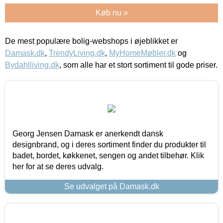
Køb nu »
De mest populære bolig-webshops i øjeblikket er
Damask.dk
,
TrendyLiving.dk
,
MyHomeMøbler.dk
og
Bydahlliving.dk
, som alle har et stort sortiment til gode priser.
Georg Jensen Damask er anerkendt dansk
designbrand, og i deres sortiment finder du produkter til
badet, bordet, køkkenet, sengen og andet tilbehør. Klik
her for at se deres udvalg.
Se udvalget på Damask.dk