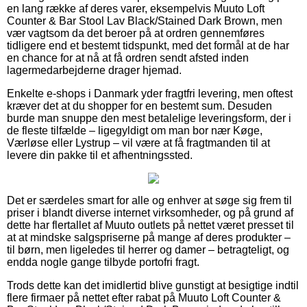
en lang række af deres varer, eksempelvis Muuto Loft
Counter & Bar Stool Lav Black/Stained Dark Brown, men
vær vagtsom da det beroer på at ordren gennemføres
tidligere end et bestemt tidspunkt, med det formål at de har
en chance for at nå at få ordren sendt afsted inden
lagermedarbejderne drager hjemad.
Enkelte e-shops i Danmark yder fragtfri levering, men oftest
kræver det at du shopper for en bestemt sum. Desuden
burde man snuppe den mest betalelige leveringsform, der i
de fleste tilfælde – ligegyldigt om man bor nær Køge,
Værløse eller Lystrup – vil være at få fragtmanden til at
levere din pakke til et afhentningssted.
Det er særdeles smart for alle og enhver at søge sig frem til
priser i blandt diverse internet virksomheder, og på grund af
dette har flertallet af Muuto outlets på nettet været presset til
at at mindske salgspriserne på mange af deres produkter –
til børn, men ligeledes til herrer og damer – betragteligt, og
endda nogle gange tilbyde portofri fragt.
Trods dette kan det imidlertid blive gunstigt at besigtige indtil
flere firmaer på nettet efter rabat på Muuto Loft Counter &