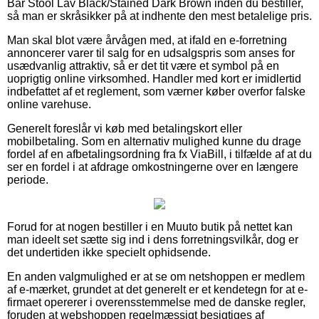
Bar Stool Lav Black/Stained Dark Brown inden du bestiller,
så man er skråsikker på at indhente den mest betalelige pris.
Man skal blot være årvågen med, at ifald en e-forretning
annoncerer varer til salg for en udsalgspris som anses for
usædvanlig attraktiv, så er det tit være et symbol på en
uoprigtig online virksomhed. Handler med kort er imidlertid
indbefattet af et reglement, som værner køber overfor falske
online varehuse.
Generelt foreslår vi køb med betalingskort eller
mobilbetaling. Som en alternativ mulighed kunne du drage
fordel af en afbetalingsordning fra fx ViaBill, i tilfælde af at du
ser en fordel i at afdrage omkostningerne over en længere
periode.
Forud for at nogen bestiller i en Muuto butik på nettet kan
man ideelt set sætte sig ind i dens forretningsvilkår, dog er
det undertiden ikke specielt ophidsende.
En anden valgmulighed er at se om netshoppen er medlem
af e-mærket, grundet at det generelt er et kendetegn for at e-
firmaet opererer i overensstemmelse med de danske regler,
foruden at webshoppen regelmæssigt besigtiges af