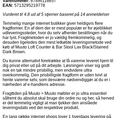
Varenummer:
8789v116657
EAN:
5713295219778
Vurderet til
4.8
ud af 5 stjerner baseret på
14
anmeldelser
Temmelig mange internet butikker giver heldigvis flere
fragtformer. En af dem der er mest populær er for øjeblikket
udleveringssteder, hvor du selv afhenter bestillingen når du
har lyst. Fragtmetoden er jo vældig fremkommelig, og
desuden ligeledes den mest letkøbte leveringsmetode ved
køb af Muuto Loft Counter & Bar Stool Lav Black/Stained
Dark Brown.
Du kunne alternativt foretrække at få varerne leveret hjem til
dig privat eller ud på dit arbejde. Løsningen viser sig godt
nok en tak mindre prisbillig, men endvidere ultra
overkommelig. Den prisbilligste fragtform er uden tvivl at
hente varerne selv, som desværre nødvendiggør at du er i
nærheden af e-handlens adresse.
Fragttiden på Muuto > Muuto møbler er jo ultra essentiel
såfremt du absolut skal bruge din ordre nu og her, så herved
er det temmelig vigtigt at man tjekker den anslåede
leveringsdato ved det respektive produkt.
En lang række internet shops lover 1 hverdags levering på