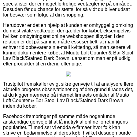
specialister der er meget fortrolige vedtægterne på området.
Desuden får du chance for støtte, for så vidt du bliver udsat
for besvær som følge af din shopping.
Herudover er det en hjælp at kunden er omhyggelig omkring
de mest vitale vedtægter der gælder for købet, eksempelvis
hvilken ombytningsret online webshoppen tilbyder. I den
relation er det på samme måde essesentielt, at man til
enhver tid opbevarer sin e-mail kvittering, så man senere vil
kunne dokumentere købet af Muuto Loft Counter & Bar Stool
Lav Black/Stained Dark Brown, uanset om man er på udkig
efter produkter til en dreng eller pige.
Trustpilot fremskaffer evigt sikre genveje til at analysere flere
aktuelle brugeres observationer og af den grund tilrådes det,
at du kigger nærmere på internet firmaets omtaler af Muuto
Loft Counter & Bar Stool Lav Black/Stained Dark Brown
inden du køber.
Facebook frembringer på samme måde nogenlunde
anstændige genveje til at få indtryk af online forretningens
popularitet. Tilmed ser vi endda e-firmaer hvor folk kan
skrive en bedømmelse af deres køb, hvilket desuden burde