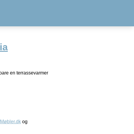
ia
bare en terrassevarmer
øbler.dk
og