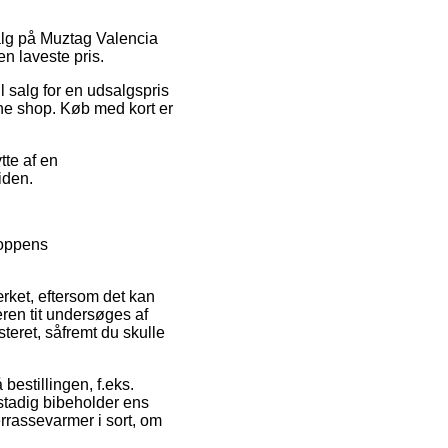
alg på Muztag Valencia
n laveste pris.
 salg for en udsalgspris
ine shop. Køb med kort er
tte af en
iden.
hoppens
rket, eftersom det kan
ren tit undersøges af
steret, såfremt du skulle
bestillingen, f.eks.
 stadig bibeholder ens
rrassevarmer i sort, om