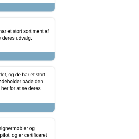
ar et stort sortiment af
e deres udvalg.
t, og de har et stort
 indeholder både den
 her for at se deres
esignermøbler og
lot, og er certificeret