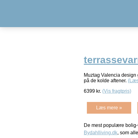
terrassevar
Muztag Valencia design 
på de kolde aftener.
(Læs
6399
kr.
(Vis fragtpris)
Læs mere »
De mest populære bolig-
Bydahlliving.dk
, som alle