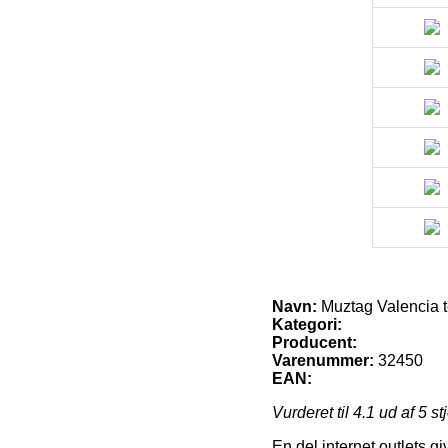
Navn:
Muztag Valencia t
Kategori:
Producent:
Varenummer:
32450
EAN:
Vurderet til
4.1
ud af 5 st
En del internet outlets g