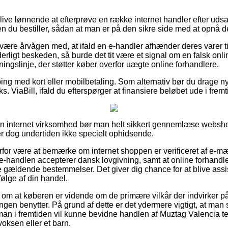
ive lønnende at efterprøve en række internet handler efter uds
en du bestiller, sådan at man er på den sikre side med at opnå de
være årvågen med, at ifald en e-handler afhænder deres varer til
ligt beskeden, så burde det tit være et signal om en falsk onl
tningslinje, der støtter køber overfor uægte online forhandlere.
ping med kort eller mobilbetaling. Som alternativ bør du drage ny
ks. ViaBill, ifald du efterspørger at finansiere beløbet ude i fremt
i en internet virksomhed bør man helt sikkert gennemlæse webs
er dog undertiden ikke specielt ophidsende.
erfor være at bemærke om internet shoppen er verificeret af e-mæ
 e-handlen accepterer dansk lovgivning, samt at online forhandle
 de gældende bestemmelser. Det giver dig chance for at blive assi
følge af din handel.
g om at køberen er vidende om de primære vilkår der indvirker på 
ningen benytter. På grund af dette er det ydermere vigtigt, at man
 man i fremtiden vil kunne bevidne handlen af Muztag Valencia te
voksen eller et barn.