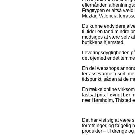
efterhånden afhentningsste
Fragttypen er altså væld
Muztag Valencia terrasse
Du kunne endvidere afveje 
til tider en tand mindre 
modsiges at være selv at
butikkens hjemsted.
Leveringsdygtigheden på 
det øjemed er det temmeli
En del webshops annonce
terrassevarmer i sort, m
tidspunkt, sådan at de me
En række online virksomhe
fastsat pris. I øvrigt bø
nær Hørsholm, Thisted ell
Det har vist sig at være s
forretninger, og følgelig
produkter – til drenge og