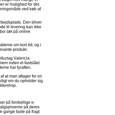
der er mulighed for det.
veringsmåde ved køb af
 arbejdsplads. Den bliver
de til levering kan ikke
bor tæt på online
terne om kort tid, og i
levante produkt.
 Muztag Valencia
nem inden et fastslået
erne har fyraften.
af at man aftager for en
yldigt om du opholder sig
pakkeshop.
ser på forskellige e-
 salgspriserne på deres
le gange byde på fragt