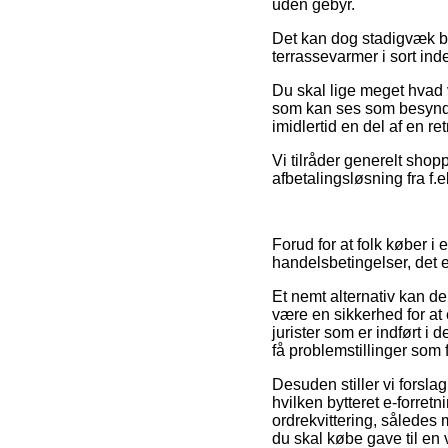
uden gebyr.
Det kan dog stadigvæk bl
terrassevarmer i sort ind
Du skal lige meget hvad 
som kan ses som besynder
imidlertid en del af en re
Vi tilråder generelt shop
afbetalingsløsning fra f.e
Forud for at folk køber 
handelsbetingelser, det 
Et nemt alternativ kan d
være en sikkerhed for at
jurister som er indført i
få problemstillinger som 
Desuden stiller vi forsla
hvilken bytteret e-forret
ordrekvittering, således
du skal købe gave til en 