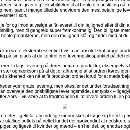
der, som giver dig fleksibiliteten til at hente din bestilling når 
ig nem, samt i mange tilfælde endvidere den mest betalelige le
varmer i sort.
for og imod at vælge at få leveret til din lejlighed eller til din
prisbillig, men til gengæld super fremkommelig. Den billigste meto
 hente produkterne, men den mulighed står og falder med at du 
kan være ekstremt essentiel hvis man absolut skal bruge produk
g på sin plads at du kontrollerer leveringstidspunktet på det re
rer 1 dags levering på deres primære produkter, eksempelvis
en vær opmærksom på at det er afhængig af at ordren køres igen
d sikkerhed kan nå at få produktet ordnet forud for at medarbejd
der yder gratis levering, men oftest er det under forudsætning 
r man overveje den prisbilligste leveringsmåde, der typisk – ligeg
er Aars – vil være at få fragtmanden til at levere ordren til en 
ærdeles ligetil for almindelige mennesker at søge sig frem til pri
 har utallige outlets på nettet fundet det nødvendigt at nedskære
 piger, og ligeså til kvinder og mænd – en hel del, og endda nog