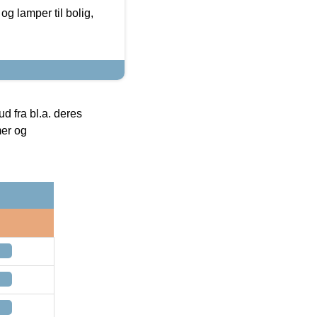
g lamper til bolig,
 fra bl.a. deres
mer og