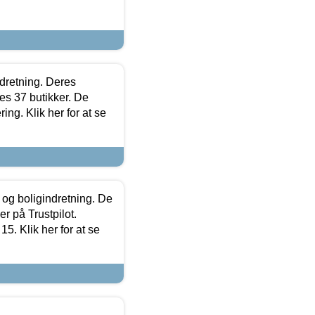
ndretning. Deres
s 37 butikker. De
ing. Klik her for at se
 og boligindretning. De
r på Trustpilot.
5. Klik her for at se