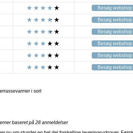
Besøg webshop
Besøg webshop
Besøg webshop
Besøg webshop
Besøg webshop
Besøg webshop
errassevarmer i sort
jerner baseret på
28
anmeldelser
iver nu om stunder en hel del forskellige leveringsudgaver. Før