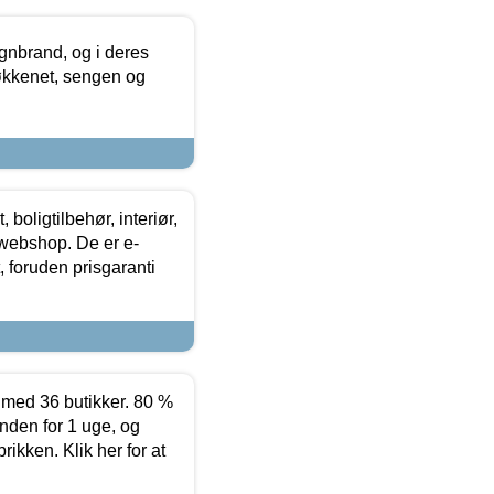
nbrand, og i deres
køkkenet, sengen og
boligtilbehør, interiør,
 webshop. De er e-
 foruden prisgaranti
ed 36 butikker. 80 %
nden for 1 uge, og
ikken. Klik her for at