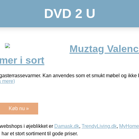
DVD 2 U
Muztag Valenc
mer i sort
gasterrassevarmer. Kan anvendes som et smukt møbel og ikke 
 mere)
Køb nu »
webshops i øjeblikket er
Damask.dk
,
TrendyLiving.dk
,
MyHomeM
 har et stort sortiment til gode priser.