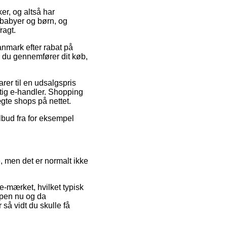
ker, og altså har
l babyer og børn, og
ragt.
anmark efter rabat på
n du gennemfører dit køb,
arer til en udsalgspris
tig e-handler. Shopping
ægte shops på nettet.
ilbud fra for eksempel
, men det er normalt ikke
e-mærket, hvilket typisk
ppen nu og da
r så vidt du skulle få