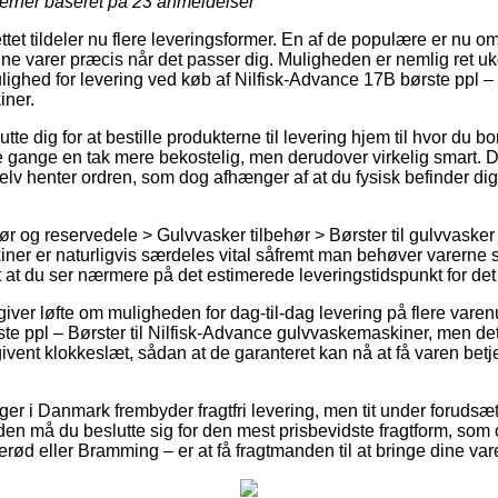
jerner baseret på
23
anmeldelser
tet tildeler nu flere leveringsformer. En af de populære er nu 
ne varer præcis når det passer dig. Muligheden er nemlig ret uk
ighed for levering ved køb af Nilfisk-Advance 17B børste ppl – Bø
ner.
e dig for at bestille produkterne til levering hjem til hvor du bor 
gange en tak mere bekostelig, men derudover virkelig smart. D
 selv henter ordren, som dog afhænger af at du fysisk befinder d
r og reservedele > Gulvvasker tilbehør > Børster til gulvvasker > 
r er naturligvis særdeles vital såfremt man behøver varerne s
lt at du ser nærmere på det estimerede leveringstidspunkt for det
giver løfte om muligheden for dag-til-dag levering på flere var
e ppl – Børster til Nilfisk-Advance gulvvaskemaskiner, men det 
ngivent klokkeslæt, sådan at de garanteret kan nå at få varen bet
ger i Danmark frembyder fragtfri levering, men tit under forudsæ
den må du beslutte sig for den mest prisbevidste fragtform, som 
rød eller Bramming – er at få fragtmanden til at bringe dine var