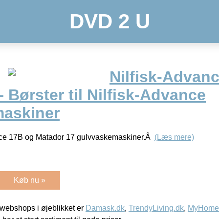
DVD 2 U
Nilfisk-Advan
– Børster til Nilfisk-Advance
askiner
ance 17B og Matador 17 gulvvaskemaskiner.Â
(Læs mere)
Køb nu »
webshops i øjeblikket er
Damask.dk
,
TrendyLiving.dk
,
MyHomeM