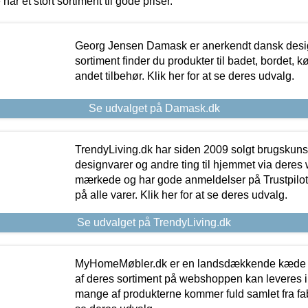
 har et stort sortiment til gode priser.
Georg Jensen Damask er anerkendt dansk desig
sortiment finder du produkter til badet, bordet, 
andet tilbehør. Klik her for at se deres udvalg.
Se udvalget på Damask.dk
TrendyLiving.dk har siden 2009 solgt brugskunst, 
designvarer og andre ting til hjemmet via deres
mærkede og har gode anmeldelser på Trustpilot,
på alle varer. Klik her for at se deres udvalg.
Se udvalget på TrendyLiving.dk
MyHomeMøbler.dk er en landsdækkende kæde m
af deres sortiment på webshoppen kan leveres i
mange af produkterne kommer fuld samlet fra fabr