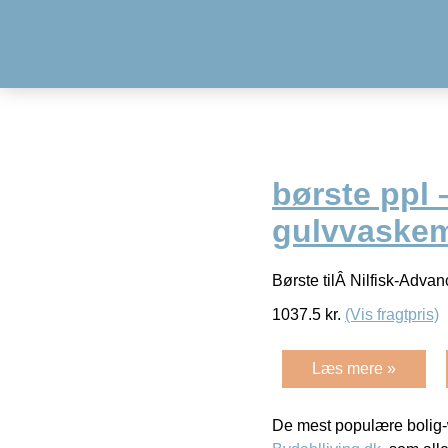
børste ppl 
gulvvaskem
Børste tilÂ Nilfisk-Adv
1037.5
kr.
(Vis fragtpris)
Læs mere »
De mest populære bolig-