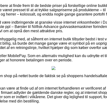
øbere at finde frem til de bedste priser på forskellige online butik
 været presset til at at trykke salgspriserne på produkterne – ti
og herrer – kolossalt, og endda nogle gange garantere portofri f
tid være indbringende at granske visse internet virksomheder i D
te ppl – Børster til Nilfisk-Advance gulvvaskemaskiner forinde
ivl om at opnå den mest attraktive pris.
hyggelig med, at såfremt en internet butik tilbyder bedst i test v
 billig, så burde det mange gange være et symbol på en uoprig
attet af en retningslinje, hvilket hjælper dig som køber overfor u
r eller MobilePay. Som en alternativ mulighed kan du udnytte et t
rger at honorere betalingen over en periode.
n shop på nettet burde de faktisk se på shoppens handelsaftale
 være at finde ud af om internet forhandleren er verificeret af 
ne firmaet adlyder de gældende danske regler, og at internet sho
 som er indført i vilkårene. Det giver dig lejlighed til support, fo
delse med din bestilling.