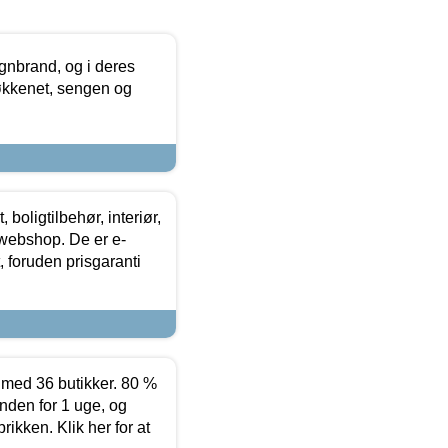
nbrand, og i deres
køkkenet, sengen og
boligtilbehør, interiør,
 webshop. De er e-
 foruden prisgaranti
ed 36 butikker. 80 %
nden for 1 uge, og
ikken. Klik her for at