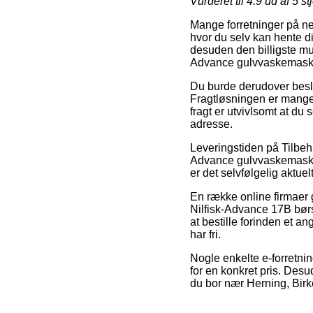
Vurderet til
4.9
ud af 5 st
Mange forretninger på net
hvor du selv kan hente di
desuden den billigste mul
Advance gulvvaskemaski
Du burde derudover beslutt
Fragtløsningen er mange 
fragt er utvivlsomt at du
adresse.
Leveringstiden på Tilbehø
Advance gulvvaskemaskine
er det selvfølgelig aktue
En række online firmaer 
Nilfisk-Advance 17B børst
at bestille forinden et a
har fri.
Nogle enkelte e-forretnin
for en konkret pris. Desu
du bor nær Herning, Birke