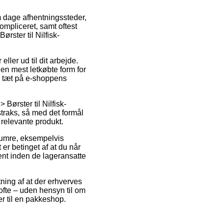
om dage afhentningssteder,
ompliceret, samt oftest
rster til Nilfisk-
eller ud til dit arbejde.
en mest letkøbte form for
ig tæt på e-shoppens
Børster til Nilfisk-
traks, så med det formål
 relevante produkt.
enumre, eksempelvis
er betinget af at du når
jent inden de lageransatte
tning af at der erhverves
ofte – uden hensyn til om
er til en pakkeshop.