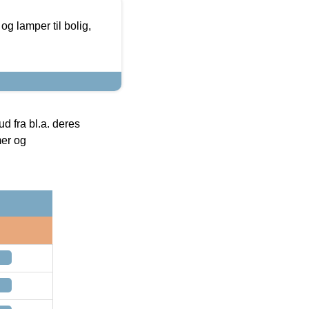
g lamper til bolig,
 fra bl.a. deres
mer og