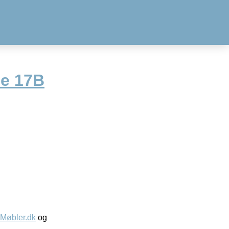
ce 17B
øbler.dk
og