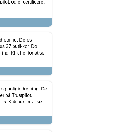
lot, og er certificeret
ndretning. Deres
s 37 butikker. De
ing. Klik her for at se
 og boligindretning. De
r på Trustpilot.
5. Klik her for at se