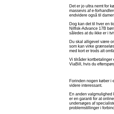
Det er jo ultra nemt for k
massevis af e-forhandlere
endvidere også til damer 
Dog kan det til hver en 
Nilfisk-Advance 17B børs
således at du ikke er i tv
Du skal alligevel være om
som kan virke grænseløst
med kort er trods alt omf
Vi tilråder kortbetalinge
ViaBill, hvis du efterspø
Forinden nogen køber i e
videre interessant.
En anden valgmulighed kan
er en garanti for at onli
undersøges af specialister
problemstillinger i forbin