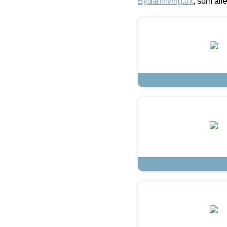
Bydahlliving.dk
, som alle