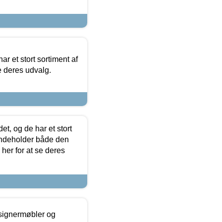
ar et stort sortiment af
e deres udvalg.
t, og de har et stort
 indeholder både den
 her for at se deres
esignermøbler og