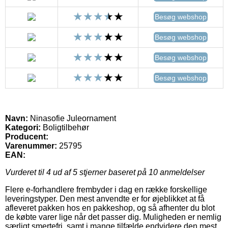
Besøg webshop
Besøg webshop
Besøg webshop
Besøg webshop
Navn:
Ninasofie Juleornament
Kategori:
Boligtilbehør
Producent:
Varenummer:
25795
EAN:
Vurderet til
4
ud af 5 stjerner baseret på
10
anmeldelser
Flere e-forhandlere frembyder i dag en række forskellige
leveringstyper. Den mest anvendte er for øjeblikket at få
afleveret pakken hos en pakkeshop, og så afhenter du blot
de købte varer lige når det passer dig. Muligheden er nemlig
særligt smertefri, samt i mange tilfælde endvidere den mest