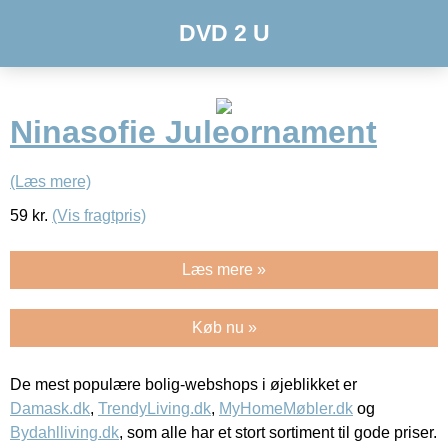
DVD 2 U
Ninasofie Juleornament
(Læs mere)
59
kr.
(Vis fragtpris)
Læs mere »
Køb nu »
De mest populære bolig-webshops i øjeblikket er
Damask.dk
,
TrendyLiving.dk
,
MyHomeMøbler.dk
og
Bydahlliving.dk
, som alle har et stort sortiment til gode priser.