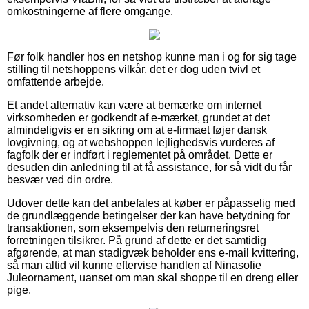
omkostningerne af flere omgange.
Før folk handler hos en netshop kunne man i og for sig tage
stilling til netshoppens vilkår, det er dog uden tvivl et
omfattende arbejde.
Et andet alternativ kan være at bemærke om internet
virksomheden er godkendt af e-mærket, grundet at det
almindeligvis er en sikring om at e-firmaet føjer dansk
lovgivning, og at webshoppen lejlighedsvis vurderes af
fagfolk der er indført i reglementet på området. Dette er
desuden din anledning til at få assistance, for så vidt du får
besvær ved din ordre.
Udover dette kan det anbefales at køber er påpasselig med
de grundlæggende betingelser der kan have betydning for
transaktionen, som eksempelvis den returneringsret
forretningen tilsikrer. På grund af dette er det samtidig
afgørende, at man stadigvæk beholder ens e-mail kvittering,
så man altid vil kunne eftervise handlen af Ninasofie
Juleornament, uanset om man skal shoppe til en dreng eller
pige.