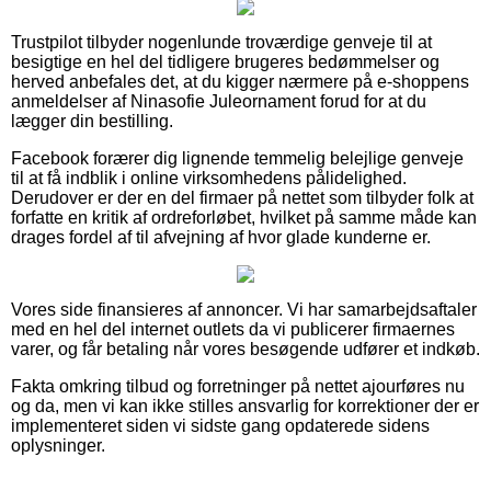
Trustpilot tilbyder nogenlunde troværdige genveje til at
besigtige en hel del tidligere brugeres bedømmelser og
herved anbefales det, at du kigger nærmere på e-shoppens
anmeldelser af Ninasofie Juleornament forud for at du
lægger din bestilling.
Facebook forærer dig lignende temmelig belejlige genveje
til at få indblik i online virksomhedens pålidelighed.
Derudover er der en del firmaer på nettet som tilbyder folk at
forfatte en kritik af ordreforløbet, hvilket på samme måde kan
drages fordel af til afvejning af hvor glade kunderne er.
Vores side finansieres af annoncer. Vi har samarbejdsaftaler
med en hel del internet outlets da vi publicerer firmaernes
varer, og får betaling når vores besøgende udfører et indkøb.
Fakta omkring tilbud og forretninger på nettet ajourføres nu
og da, men vi kan ikke stilles ansvarlig for korrektioner der er
implementeret siden vi sidste gang opdaterede sidens
oplysninger.