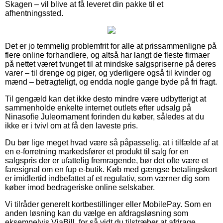
Skagen – vil blive at få leveret din pakke til et
afhentningssted.
Det er jo temmelig problemfrit for alle at prissammenligne på
flere online forhandlere, og altså har langt de fleste firmaer
på nettet været tvunget til at mindske salgspriserne på deres
varer – til drenge og piger, og yderligere også til kvinder og
mænd – betragteligt, og endda nogle gange byde på fri fragt.
Til gengæld kan det ikke desto mindre være udbytterigt at
sammenholde enkelte internet outlets efter udsalg på
Ninasofie Juleornament forinden du køber, således at du
ikke er i tvivl om at få den laveste pris.
Du bør lige meget hvad være så påpasselig, at i tilfælde af at
en e-forretning markedsfører et produkt til salg for en
salgspris der er ufattelig fremragende, bør det ofte være et
faresignal om en fup e-butik. Køb med gængse betalingskort
er imidlertid indbefattet af et regulativ, som værner dig som
køber imod bedrageriske online selskaber.
Vi tilråder generelt kortbestillinger eller MobilePay. Som en
anden løsning kan du vælge en afdragsløsning som
eksempelvis ViaBill, for så vidt du tilstræber at afdrage