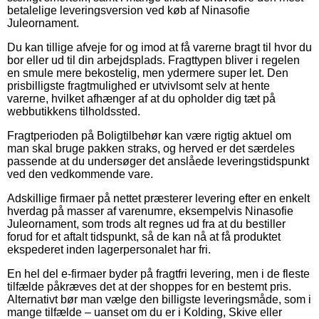
betalelige leveringsversion ved køb af Ninasofie
Juleornament.
Du kan tillige afveje for og imod at få varerne bragt til hvor du
bor eller ud til din arbejdsplads. Fragttypen bliver i regelen
en smule mere bekostelig, men ydermere super let. Den
prisbilligste fragtmulighed er utvivlsomt selv at hente
varerne, hvilket afhænger af at du opholder dig tæt på
webbutikkens tilholdssted.
Fragtperioden på Boligtilbehør kan være rigtig aktuel om
man skal bruge pakken straks, og herved er det særdeles
passende at du undersøger det anslåede leveringstidspunkt
ved den vedkommende vare.
Adskillige firmaer på nettet præsterer levering efter en enkelt
hverdag på masser af varenumre, eksempelvis Ninasofie
Juleornament, som trods alt regnes ud fra at du bestiller
forud for et aftalt tidspunkt, så de kan nå at få produktet
ekspederet inden lagerpersonalet har fri.
En hel del e-firmaer byder på fragtfri levering, men i de fleste
tilfælde påkræves det at der shoppes for en bestemt pris.
Alternativt bør man vælge den billigste leveringsmåde, som i
mange tilfælde – uanset om du er i Kolding, Skive eller