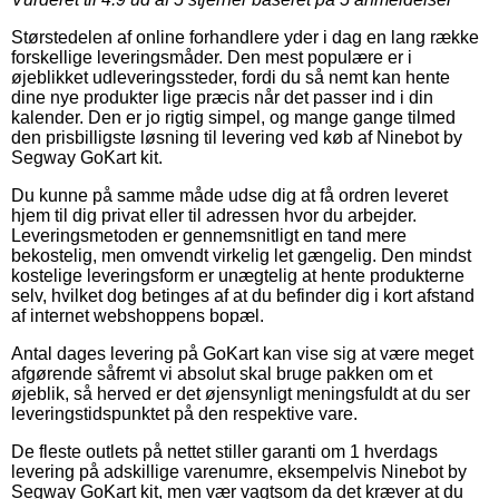
Størstedelen af online forhandlere yder i dag en lang række
forskellige leveringsmåder. Den mest populære er i
øjeblikket udleveringssteder, fordi du så nemt kan hente
dine nye produkter lige præcis når det passer ind i din
kalender. Den er jo rigtig simpel, og mange gange tilmed
den prisbilligste løsning til levering ved køb af Ninebot by
Segway GoKart kit.
Du kunne på samme måde udse dig at få ordren leveret
hjem til dig privat eller til adressen hvor du arbejder.
Leveringsmetoden er gennemsnitligt en tand mere
bekostelig, men omvendt virkelig let gængelig. Den mindst
kostelige leveringsform er unægtelig at hente produkterne
selv, hvilket dog betinges af at du befinder dig i kort afstand
af internet webshoppens bopæl.
Antal dages levering på GoKart kan vise sig at være meget
afgørende såfremt vi absolut skal bruge pakken om et
øjeblik, så herved er det øjensynligt meningsfuldt at du ser
leveringstidspunktet på den respektive vare.
De fleste outlets på nettet stiller garanti om 1 hverdags
levering på adskillige varenumre, eksempelvis Ninebot by
Segway GoKart kit, men vær vagtsom da det kræver at du