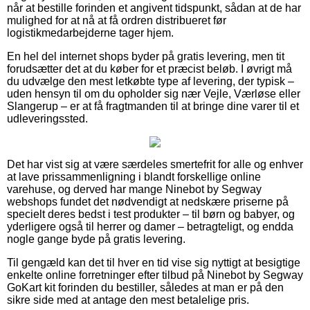
når at bestille forinden et angivent tidspunkt, sådan at de har
mulighed for at nå at få ordren distribueret før
logistikmedarbejderne tager hjem.
En hel del internet shops byder på gratis levering, men tit
forudsætter det at du køber for et præcist beløb. I øvrigt må
du udvælge den mest letkøbte type af levering, der typisk –
uden hensyn til om du opholder sig nær Vejle, Værløse eller
Slangerup – er at få fragtmanden til at bringe dine varer til et
udleveringssted.
Det har vist sig at være særdeles smertefrit for alle og enhver
at lave prissammenligning i blandt forskellige online
varehuse, og derved har mange Ninebot by Segway
webshops fundet det nødvendigt at nedskære priserne på
specielt deres bedst i test produkter – til børn og babyer, og
yderligere også til herrer og damer – betragteligt, og endda
nogle gange byde på gratis levering.
Til gengæld kan det til hver en tid vise sig nyttigt at besigtige
enkelte online forretninger efter tilbud på Ninebot by Segway
GoKart kit forinden du bestiller, således at man er på den
sikre side med at antage den mest betalelige pris.