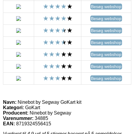
Besøg webshop
Besøg webshop
Besøg webshop
Besøg webshop
Besøg webshop
Besøg webshop
Besøg webshop
Navn:
Ninebot by Segway GoKart kit
Kategori:
GoKart
Producent:
Ninebot by Segway
Varenummer:
34885
EAN:
8719324556415
Vurderet til
4.9
ud af 5 stjerner baseret på
5
anmeldelser