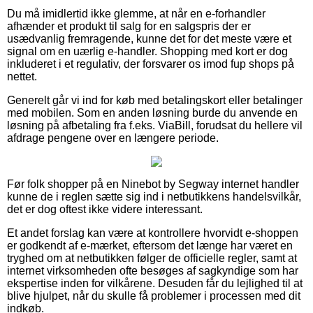
Du må imidlertid ikke glemme, at når en e-forhandler
afhænder et produkt til salg for en salgspris der er
usædvanlig fremragende, kunne det for det meste være et
signal om en uærlig e-handler. Shopping med kort er dog
inkluderet i et regulativ, der forsvarer os imod fup shops på
nettet.
Generelt går vi ind for køb med betalingskort eller betalinger
med mobilen. Som en anden løsning burde du anvende en
løsning på afbetaling fra f.eks. ViaBill, forudsat du hellere vil
afdrage pengene over en længere periode.
Før folk shopper på en Ninebot by Segway internet handler
kunne de i reglen sætte sig ind i netbutikkens handelsvilkår,
det er dog oftest ikke videre interessant.
Et andet forslag kan være at kontrollere hvorvidt e-shoppen
er godkendt af e-mærket, eftersom det længe har været en
tryghed om at netbutikken følger de officielle regler, samt at
internet virksomheden ofte besøges af sagkyndige som har
ekspertise inden for vilkårene. Desuden får du lejlighed til at
blive hjulpet, når du skulle få problemer i processen med dit
indkøb.