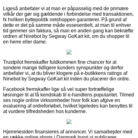
Ligeså anbefaler vi at man er påpasselig med de primære
vilkår der gør sig gældende i forbindelse med transaktionen,
fx hvilken byttepolitik netshoppen garanterer. På grund af
dette er det på samme måde essesentielt, at man til enhver
tid gemmer sin faktura, så man en anden gang kan bekræfte
ordren af Ninebot by Segway GoKart kit, om du shopper til
en herre eller dame.
Trustpilot fremskaffer fuldkommen fine chancer for at
sondere mange tidligere kunders synspunkter og derfor
anbefaler vi, at du bliver klogere på e-butikkens ratings af
Ninebot by Segway GoKart kit inden du placerer din ordre.
Facebook fremskaffer lige så vel super fortræffelige
løsninger til at få kendskab til e-handlens popularitet. Tilmed
ses nogle online virksomheder hvor folk kan afgive en
evaluering af ordreforløbet, hvilket ligeledes kan benyttes til
at vurdere tilfredsheden hos kunderne.
Hjemmesiden finansieres af annoncer. Vi samarbejder med
en række online shops i Danmark hvori vi publicerer