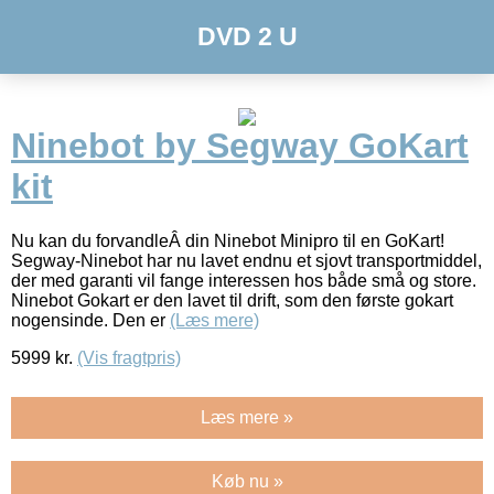
DVD 2 U
Ninebot by Segway GoKart
kit
Nu kan du forvandleÂ din Ninebot Minipro til en GoKart!
Segway-Ninebot har nu lavet endnu et sjovt transportmiddel,
der med garanti vil fange interessen hos både små og store.
Ninebot Gokart er den lavet til drift, som den første gokart
nogensinde. Den er
(Læs mere)
5999
kr.
(Vis fragtpris)
Læs mere »
Køb nu »