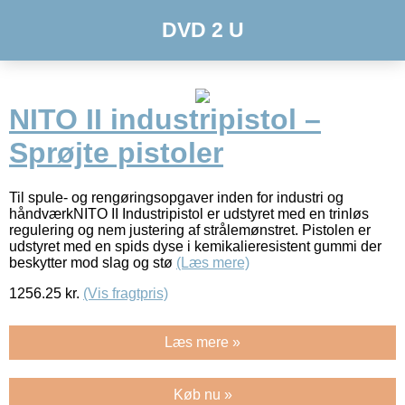
DVD 2 U
NITO II industripistol –
Sprøjte pistoler
Til spule- og rengøringsopgaver inden for industri og
håndværkNITO II Industripistol er udstyret med en trinløs
regulering og nem justering af strålemønstret. Pistolen er
udstyret med en spids dyse i kemikalieresistent gummi der
beskytter mod slag og stø
(Læs mere)
1256.25
kr.
(Vis fragtpris)
Læs mere »
Køb nu »