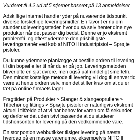
Vurderet til
4.2
ud af 5 stjerner baseret på
13
anmeldelser
Adskillige internet handler yder på nuværende tidspunkt
diverse forskellige leveringsmidler. En favorit er nu om
stunder udleveringssteder, hvor du så selv henter dine nye
produkter når det passer dig bedst. Denne er jo ekstremt
problemfri, og oftest ydermere den prisbilligste
leveringsmanér ved køb af NITO II industripistol – Sprøjte
pistoler.
Du kunne ydermere planlægge at bestille ordren til levering
til din bopæl eller til når du er på job. Leveringsmetoden
bliver ofte en sjat dyrere, men også ualmindeligt smertefri.
Den mindst kostelige metode til levering vil dog til enhver tid
være at hente ordren selv, men det stiller krav om at du er
tæt på online firmaets lager.
Fragttiden på Produkter > Slanger & slangeoprullere >
Tilbehør og fittings > Sprøjte pistoler er naturligvis ekstremt
aktuel i tilfælde af at vi har behov for varen om få sekunder,
og derfor er det uden tvivl passende at du studerer
tidshorisonten for levering på den vedkommende vare.
En stor portion webbutikker tilsiger levering på næste
hverdag på en masse varenumre, eksempelvis NITO II