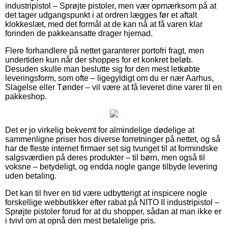
industripistol – Sprøjte pistoler, men vær opmærksom på at
det tager udgangspunkt i at ordren lægges før et aftalt
klokkeslæt, med det formål at de kan nå at få varen klar
forinden de pakkeansatte drager hjemad.
Flere forhandlere på nettet garanterer portofri fragt, men
undertiden kun når der shoppes for et konkret beløb.
Desuden skulle man beslutte sig for den mest letkøbte
leveringsform, som ofte – ligegyldigt om du er nær Aarhus,
Slagelse eller Tønder – vil være at få leveret dine varer til en
pakkeshop.
Det er jo virkelig bekvemt for almindelige dødelige at
sammenligne priser hos diverse forretninger på nettet, og så
har de fleste internet firmaer set sig tvunget til at formindske
salgsværdien på deres produkter – til børn, men også til
voksne – betydeligt, og endda nogle gange tilbyde levering
uden betaling.
Det kan til hver en tid være udbytterigt at inspicere nogle
forskellige webbutikker efter rabat på NITO II industripistol –
Sprøjte pistoler forud for at du shopper, sådan at man ikke er
i tvivl om at opnå den mest betalelige pris.