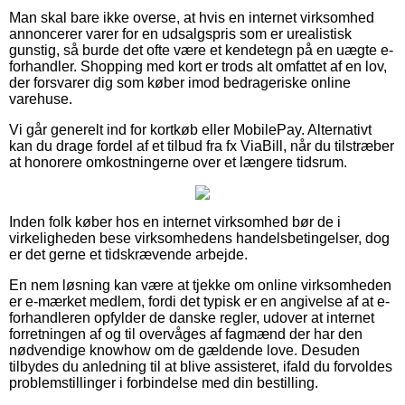
Man skal bare ikke overse, at hvis en internet virksomhed
annoncerer varer for en udsalgspris som er urealistisk
gunstig, så burde det ofte være et kendetegn på en uægte e-
forhandler. Shopping med kort er trods alt omfattet af en lov,
der forsvarer dig som køber imod bedrageriske online
varehuse.
Vi går generelt ind for kortkøb eller MobilePay. Alternativt
kan du drage fordel af et tilbud fra fx ViaBill, når du tilstræber
at honorere omkostningerne over et længere tidsrum.
Inden folk køber hos en internet virksomhed bør de i
virkeligheden bese virksomhedens handelsbetingelser, dog
er det gerne et tidskrævende arbejde.
En nem løsning kan være at tjekke om online virksomheden
er e-mærket medlem, fordi det typisk er en angivelse af at e-
forhandleren opfylder de danske regler, udover at internet
forretningen af og til overvåges af fagmænd der har den
nødvendige knowhow om de gældende love. Desuden
tilbydes du anledning til at blive assisteret, ifald du forvoldes
problemstillinger i forbindelse med din bestilling.