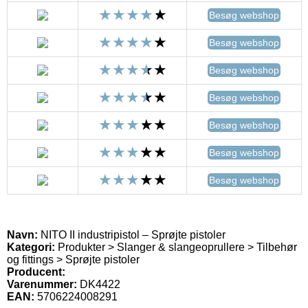
Besøg webshop
Besøg webshop
Besøg webshop
Besøg webshop
Besøg webshop
Besøg webshop
Besøg webshop
Navn:
NITO II industripistol – Sprøjte pistoler
Kategori:
Produkter > Slanger & slangeoprullere > Tilbehør
og fittings > Sprøjte pistoler
Producent:
Varenummer:
DK4422
EAN:
5706224008291