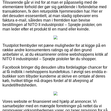
Tilsvarende går vi ind for at man er påpasselig med de
elementære forhold der gør sig gældende i forbindelse med
transaktionen, fx den returpolitik hjemmesiden har. Her er
det desuden essesentielt, at man stadig opbevarer ens
faktura e-mail, således man i fremtiden kan bevise
bestillingen af NITO II industripistol – Sprøjte pistoler, om
man leder efter et produkt til en mand eller kvinde.
Trustpilot frembyder ret pæne muligheder for at kigge på en
række andre konsumenters ratings og af den grund
anbefaler vi, at du eksaminerer online webshoppens kritik af
NITO II industripistol – Sprøjte pistoler før du shopper.
Facebook bringer dig desuden ultra fordelagtige chancer for
at få indblik i netshoppens kundefokus. I øvrigt ses endda e-
butikker som tilbyder kunderne at skrive en omtale af deres
køb, hvilket tillige må drages fordel af til afvejning af
kundetilfredsheden.
Vores website er finansieret ved hjælp af annoncer. Vi
samarbejder med en mængde forretninger på nettet da vi
promoverer virksomhedernes varer, og tager provision for så