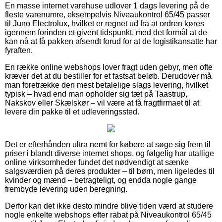
En masse internet varehuse udlover 1 dags levering på de
fleste varenumre, eksempelvis Niveaukontrol 65/45 passer
til Juno Electrolux, hvilket er regnet ud fra at ordren køres
igennem forinden et givent tidspunkt, med det formål at de
kan nå at få pakken afsendt forud for at de logistikansatte har
fyraften.
En række online webshops lover fragt uden gebyr, men ofte
kræver det at du bestiller for et fastsat beløb. Derudover må
man foretrække den mest betalelige slags levering, hvilket
typisk – hvad end man opholder sig tæt på Taastrup,
Nakskov eller Skælskør – vil være at få fragtfirmaet til at
levere din pakke til et udleveringssted.
Det er efterhånden ultra nemt for købere at søge sig frem til
priser i blandt diverse internet shops, og følgelig har utallige
online virksomheder fundet det nødvendigt at sænke
salgsværdien på deres produkter – til børn, men ligeledes til
kvinder og mænd – betragteligt, og endda nogle gange
frembyde levering uden beregning.
Derfor kan det ikke desto mindre blive tiden værd at studere
nogle enkelte webshops efter rabat på Niveaukontrol 65/45