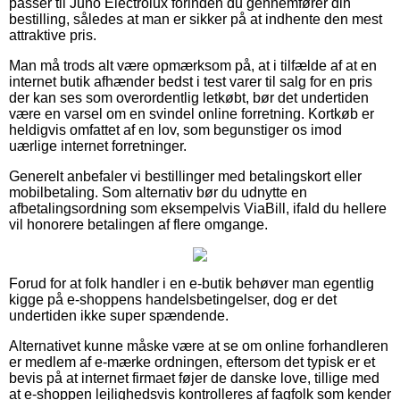
passer til Juno Electrolux forinden du gennemfører din
bestilling, således at man er sikker på at indhente den mest
attraktive pris.
Man må trods alt være opmærksom på, at i tilfælde af at en
internet butik afhænder bedst i test varer til salg for en pris
der kan ses som overordentlig letkøbt, bør det undertiden
være en varsel om en svindel online forretning. Kortkøb er
heldigvis omfattet af en lov, som begunstiger os imod
uærlige internet forretninger.
Generelt anbefaler vi bestillinger med betalingskort eller
mobilbetaling. Som alternativ bør du udnytte en
afbetalingsordning som eksempelvis ViaBill, ifald du hellere
vil honorere betalingen af flere omgange.
Forud for at folk handler i en e-butik behøver man egentlig
kigge på e-shoppens handelsbetingelser, dog er det
undertiden ikke super spændende.
Alternativet kunne måske være at se om online forhandleren
er medlem af e-mærke ordningen, eftersom det typisk er et
bevis på at internet firmaet føjer de danske love, tillige med
at e-shoppen lejlighedsvis kontrolleres af fagfolk som kender