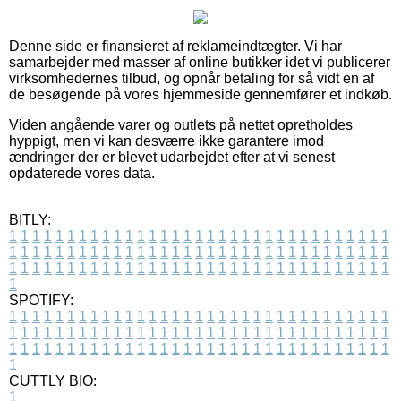
Denne side er finansieret af reklameindtægter. Vi har
samarbejder med masser af online butikker idet vi publicerer
virksomhedernes tilbud, og opnår betaling for så vidt en af
de besøgende på vores hjemmeside gennemfører et indkøb.
Viden angående varer og outlets på nettet opretholdes
hyppigt, men vi kan desværre ikke garantere imod
ændringer der er blevet udarbejdet efter at vi senest
opdaterede vores data.
BITLY:
1
1
1
1
1
1
1
1
1
1
1
1
1
1
1
1
1
1
1
1
1
1
1
1
1
1
1
1
1
1
1
1
1
1
1
1
1
1
1
1
1
1
1
1
1
1
1
1
1
1
1
1
1
1
1
1
1
1
1
1
1
1
1
1
1
1
1
1
1
1
1
1
1
1
1
1
1
1
1
1
1
1
1
1
1
1
1
1
1
1
1
1
1
1
1
1
1
1
1
1
SPOTIFY:
1
1
1
1
1
1
1
1
1
1
1
1
1
1
1
1
1
1
1
1
1
1
1
1
1
1
1
1
1
1
1
1
1
1
1
1
1
1
1
1
1
1
1
1
1
1
1
1
1
1
1
1
1
1
1
1
1
1
1
1
1
1
1
1
1
1
1
1
1
1
1
1
1
1
1
1
1
1
1
1
1
1
1
1
1
1
1
1
1
1
1
1
1
1
1
1
1
1
1
1
CUTTLY BIO:
1