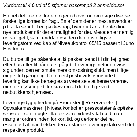
Vurderet til
4.6
ud af 5 stjerner baseret på
2
anmeldelser
En hel del internet forretninger udlover nu om dage diverse
forskellige former for fragt. En af dem der er mest anvendt er
p.t. at få sendt til en pakkeshop, hvor du kan afhente dine
nye produkter når der er mulighed for det. Metoden er nemlig
ret så ligetil, samt endda desuden den prisbilligste
leveringsform ved køb af Niveaukontrol 65/45 passer til Juno
Electrolux.
Du burde tillige påtænke at få pakken sendt til din lejlighed
eller hus eller til når du er på job. Leveringsmetoden viser
sig undertiden en smule mere omkostningsfuld, men tillige
meget let gængelig. Den mest prisbevidste metode til
levering kan ikke benægtes at være selv at hente varerne,
men den løsning stiller krav om at du bor lige ved
netbutikkens hjemsted.
Leveringsdygtigheden på Produkter || Reservedele ||
Opvaskemaskiner || Niveaukontroller, pressostater & optiske
sensorer kan i nogle tilfælde være yderst vital ifald man
mangler ordren inden for kort tid, og derfor er det ret
essentielt at man tjekker den anslåede leveringsdato ved det
respektive produkt.