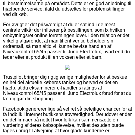
til bestemmelserne på området. Dette er en god anledning til
hjælpende service, ifald du udsættes for problemstillinger
ved dit køb.
For øvrigt er det prisværdigt at du er sat ind i de mest
centrale vilkår der influerer på bestillingen, som fx hvilken
ombytningsret online forretningen lover. I den relation er det
virkelig afgørende, at man til enhver tid beholder sin
ordremail, så man altid vil kunne bevise handlen af
Niveaukontrol 65/45 passer til Juno Electrolux, hvad end du
leder efter et produkt til en voksen eller et barn.
Trustpilot bringer dig rigtig ærlige muligheder for at beskue
en hel del aktuelle køberes tanker og herved er det en
hjælp, at du eksaminerer e-handlens ratings af
Niveaukontrol 65/45 passer til Juno Electrolux forud for at du
færdiggør din shopping.
Facebook genererer lige så vel ret så belejlige chancer for at
få indblik i internet butikkens troværdighed. Derudover er der
en del firmaer på nettet hvor folk kan sammensætte en
vurdering af deres købsoplevelse, hvilket desuden burde
tages i brug til afvejning af hvor glade kunderne er.