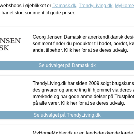
webshops i øjeblikket er
Damask.dk
,
TrendyLiving.dk
,
MyHomeM
 har et stort sortiment til gode priser.
Georg Jensen Damask er anerkendt dansk desig
sortiment finder du produkter til badet, bordet, 
andet tilbehør. Klik her for at se deres udvalg.
Se udvalget på Damask.dk
TrendyLiving.dk har siden 2009 solgt brugskunst, 
designvarer og andre ting til hjemmet via deres
mærkede og har gode anmeldelser på Trustpilot,
på alle varer. Klik her for at se deres udvalg.
Se udvalget på TrendyLiving.dk
MyHomeMøbler.dk er en landsdækkende kæde m