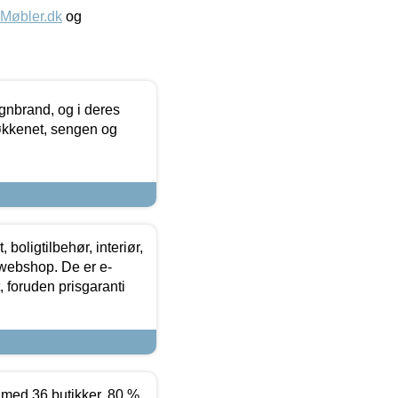
øbler.dk
og
nbrand, og i deres
køkkenet, sengen og
boligtilbehør, interiør,
 webshop. De er e-
 foruden prisgaranti
ed 36 butikker. 80 %