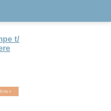
pe t/
ære
b nu »