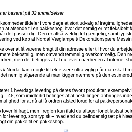
rner baseret på
32
anmeldelser
rksomheder tildeler i vore dage et stort udvalg af fragtmulighede
n at afsende til en pakkeshop, hvor det nemlig er ret fleksibelt f
år det passer dig. Den er altså vældig let gængelig, samt typis
levering ved køb af Nordal Væglampe t/ Dekorationspære Messin
 over at få varerne bragt til din adresse eller til hvor du arbejd
ere bekostelig, men omvendt temmelig overkommelig. Den mest
ordren, men det betinges af at du lever i nærheden af internet 
// Nordal kan i nogle tilfælde være ultra vigtig når man skal br
er det nemlig afgørende at man kigger nærmere på den estimerede
terer 1 hverdags levering på deres favorit produkter, eksempel
– 48, som imidlertid betinges af at bestillingen anbringes inden
mulighed for at nå at få ordren afsted forud for at pakkepersona
ver fri fragt, men i reglen kun ifald du aftager for et fastsat be
m for levering, som typisk – hvad end du befinder sig tæt på Næs
ragt din pakke til en pakkeshop.