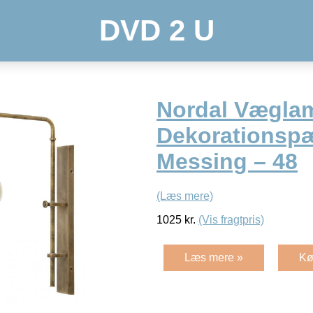
DVD 2 U
Nordal Væglam
Dekorationsp
Messing – 48
(Læs mere)
1025
kr.
(Vis fragtpris)
Læs mere »
Kø