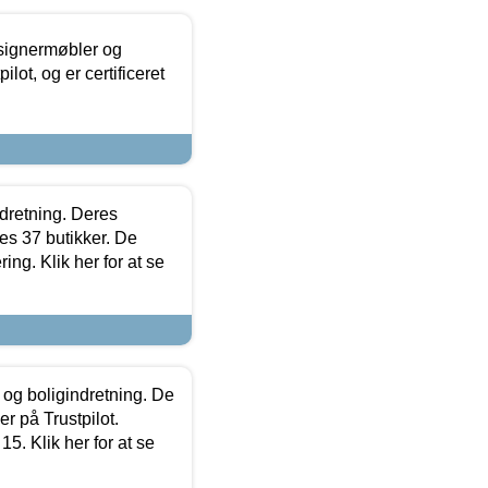
esignermøbler og
lot, og er certificeret
ndretning. Deres
s 37 butikker. De
ing. Klik her for at se
 og boligindretning. De
r på Trustpilot.
5. Klik her for at se