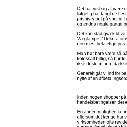
Det har vist sig at være m
følgelig har langt de fl
prisniveauet på specielt 
og endda nogle gange pr
Det kan stadigvæk blive n
Væglampe t/ Dekorationsp
den mest betalelige pris.
Man bør bare være så påv
kolossalt billig, så burde
ikke desto mindre dækket
Generelt går vi ind for b
nytte af en afbetalingsor
Inden nogen shopper på 
handelsbetingelser, det e
En anden mulighed kunn
eftersom det længe har væ
virksomheden ofte revide