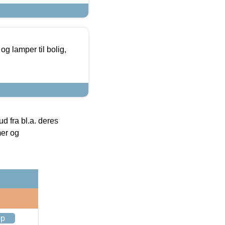
g lamper til bolig,
 fra bl.a. deres
mer og
op