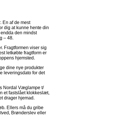
r. En af de mest
or dig at kunne hente din
k endda den mindst
g – 48.
er. Fragtformen viser sig
 letkøbte fragtform er
shoppens hjemsted.
uge dine nye produkter
 leveringsdato for det
vis Nordal Væglampe t/
 et fastslået klokkeslæt,
let drager hjemad.
løb. Ellers må du gribe
tved, Brønderslev eller