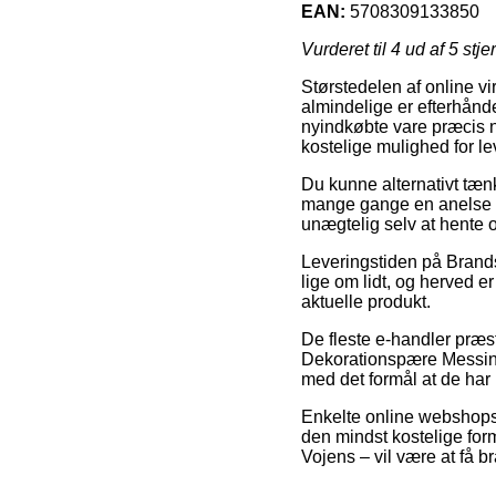
EAN:
5708309133850
Vurderet til
4
ud af 5 stje
Størstedelen af online vi
almindelige er efterhånde
nyindkøbte vare præcis n
kostelige mulighed for 
Du kunne alternativt tænke
mange gange en anelse m
unægtelig selv at hente 
Leveringstiden på Brands 
lige om lidt, og herved 
aktuelle produkt.
De fleste e-handler præs
Dekorationspære Messing 
med det formål at de har 
Enkelte online webshops lo
den mindst kostelige for
Vojens – vil være at få b