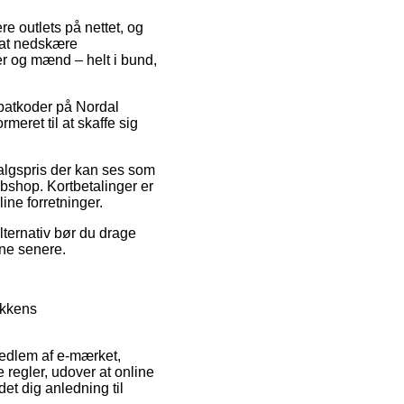
ere outlets på nettet, og
 at nedskære
der og mænd – helt i bund,
rabatkoder på Nordal
eret til at skaffe sig
salgspris der kan ses som
webshop. Kortbetalinger er
ne forretninger.
lternativ bør du drage
rne senere.
ikkens
edlem af e-mærket,
e regler, udover at online
t dig anledning til