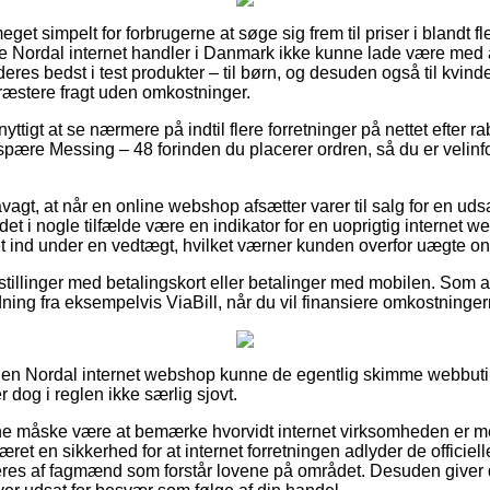
eget simpelt for forbrugerne at søge sig frem til priser i blandt fl
este Nordal internet handler i Danmark ikke kunne lade være med
deres bedst i test produkter – til børn, og desuden også til kvin
æstere fragt uden omkostninger.
yttigt at se nærmere på indtil flere forretninger på nettet efter 
ære Messing – 48 forinden du placerer ordren, så du er velinform
agt, at når en online webshop afsætter varer til salg for en ud
 det i nogle tilfælde være en indikator for en uoprigtig internet 
 ind under en vedtægt, hvilket værner kunden overfor uægte onli
estillinger med betalingskort eller betalinger med mobilen. Som a
dning fra eksempelvis ViaBill, når du vil finansiere omkostninge
en Nordal internet webshop kunne de egentlig skimme webbut
r dog i reglen ikke særlig sjovt.
e måske være at bemærke hvorvidt internet virksomheden er m
ret en sikkerhed for at internet forretningen adlyder de officiell
res af fagmænd som forstår lovene på området. Desuden giver de