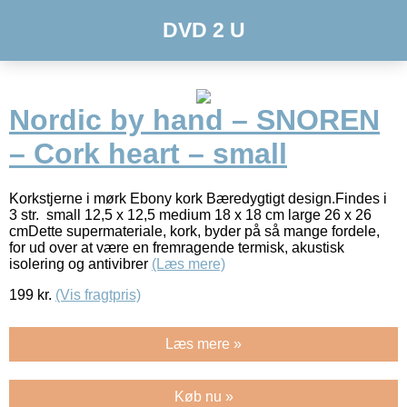
DVD 2 U
Nordic by hand – SNOREN
– Cork heart – small
Korkstjerne i mørk Ebony kork Bæredygtigt design.Findes i
3 str. small 12,5 x 12,5 medium 18 x 18 cm large 26 x 26
cmDette supermateriale, kork, byder på så mange fordele,
for ud over at være en fremragende termisk, akustisk
isolering og antivibrer
(Læs mere)
199
kr.
(Vis fragtpris)
Læs mere »
Køb nu »