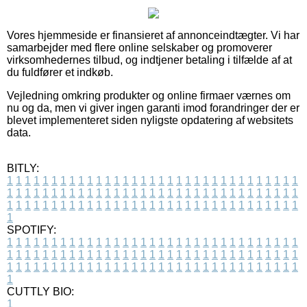
Vores hjemmeside er finansieret af annonceindtægter. Vi har
samarbejder med flere online selskaber og promoverer
virksomhedernes tilbud, og indtjener betaling i tilfælde af at
du fuldfører et indkøb.
Vejledning omkring produkter og online firmaer værnes om
nu og da, men vi giver ingen garanti imod forandringer der er
blevet implementeret siden nyligste opdatering af websitets
data.
BITLY:
1
1
1
1
1
1
1
1
1
1
1
1
1
1
1
1
1
1
1
1
1
1
1
1
1
1
1
1
1
1
1
1
1
1
1
1
1
1
1
1
1
1
1
1
1
1
1
1
1
1
1
1
1
1
1
1
1
1
1
1
1
1
1
1
1
1
1
1
1
1
1
1
1
1
1
1
1
1
1
1
1
1
1
1
1
1
1
1
1
1
1
1
1
1
1
1
1
1
1
1
SPOTIFY:
1
1
1
1
1
1
1
1
1
1
1
1
1
1
1
1
1
1
1
1
1
1
1
1
1
1
1
1
1
1
1
1
1
1
1
1
1
1
1
1
1
1
1
1
1
1
1
1
1
1
1
1
1
1
1
1
1
1
1
1
1
1
1
1
1
1
1
1
1
1
1
1
1
1
1
1
1
1
1
1
1
1
1
1
1
1
1
1
1
1
1
1
1
1
1
1
1
1
1
1
CUTTLY BIO:
1