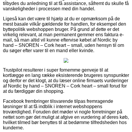
tilbydes du anledning til at få assistance, såfremt du skulle få
vanskeligheder i processen med din handel.
Ligeså kan det være til hjælp at du er opmærksom på de
mest basale vilkår gældende for handlen, for eksempel den
byttepolitik webshoppen bruger. På grund af dette er det
virkelig relevant, at man permanent gemmer ens faktura e-
mail, så man altid vil kunne eftervise købet af Nordic by
hand – SNOREN – Cork heart – small, uden hensyn til om
du søger efter varer til en mand eller kvinde.
Trustpilot resulterer i super fornemme genveje til at
kortlægge en lang række eksisterende brugeres synspunkter
og derfor er det klogt, at du læser online firmaets vurderinger
af Nordic by hand – SNOREN – Cork heart – small forud for
at du færdiggør din shopping.
Facebook frembringer tilsvarende tilpas fremragende
løsninger til at få indblik i internet webshoppens
troværdighed. Foruden det møder vi nogle forretninger på
nettet som gør det muligt at afgive en vurdering af deres køb,
hvilket tilmed bør benyttes til at bedømme tilfredsheden hos
kunderne.