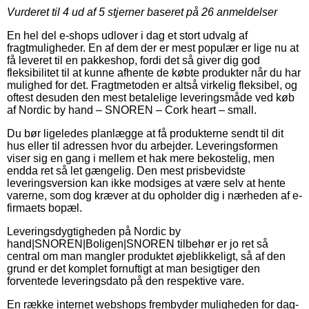
Vurderet til
4
ud af 5 stjerner baseret på
26
anmeldelser
En hel del e-shops udlover i dag et stort udvalg af
fragtmuligheder. En af dem der er mest populær er lige nu at
få leveret til en pakkeshop, fordi det så giver dig god
fleksibilitet til at kunne afhente de købte produkter når du har
mulighed for det. Fragtmetoden er altså virkelig fleksibel, og
oftest desuden den mest betalelige leveringsmåde ved køb
af Nordic by hand – SNOREN – Cork heart – small.
Du bør ligeledes planlægge at få produkterne sendt til dit
hus eller til adressen hvor du arbejder. Leveringsformen
viser sig en gang i mellem et hak mere bekostelig, men
endda ret så let gængelig. Den mest prisbevidste
leveringsversion kan ikke modsiges at være selv at hente
varerne, som dog kræver at du opholder dig i nærheden af e-
firmaets bopæl.
Leveringsdygtigheden på Nordic by
hand|SNOREN|Boligen|SNOREN tilbehør er jo ret så
central om man mangler produktet øjeblikkeligt, så af den
grund er det komplet fornuftigt at man besigtiger den
forventede leveringsdato på den respektive vare.
En række internet webshops frembyder muligheden for dag-