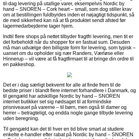
til-dag levering på utallige varer, eksempelvis Nordic by
hand – SNOREN – Cork heart – small, som dog stiller krav
om at bestillingen fuldbyrdes inden et nøjagtigt tidspunkt, så
de med sikkerhed kan nå at få produktet sendt afsted før
lagermedarbejderne tager hjem.
Indtil flere shops på nettet tilbyder fragtfri levering, men tit er
det forbeholdt når du shopper for en fastsat sum. Desuden
må man udvælge den billigste form for levering, som typisk –
uanset om du opholder sig nær Randers, Værløse eller
Hinnerup – vil være at få fragtfirmaet til at bringe din ordre til
en pakkeshop.
Det er i dag særligt bekvemt for alle at finde frem til de
bedste priser i blandt flere internet forhandlere i Danmark, og
til gengæld har adskillige Nordic by hand – SNOREN
internet butikker set sig nødsaget til at formindske
prisniveauet på varerne – til børn, men også til damer og
herrer – betragteligt, og endda nogle gange tilbyde levering
uden beregning.
Til gengæld kan det til hver en tid blive smart at studere
enkelte e-handler efter rabat på Nordic by hand – SNOREN