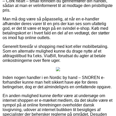
– Cork heart – small forinden du gennemfører din handel,
sådan at man er velinformeret til at modtage den prisbilligste
pris.
Man må dog være så påpasselig, at når en e-handler
afhænder deres varer til en pris der kan ses som ufattelig
god, er det tit være et tegn på en svindel e-shop. Køb med
betalingskort er i hvert fald en del af en vedtægt, der støtter
os imod fup online outlets.
Generelt foreslår vi shopping med kort eller mobilbetaling.
Som en alternativ mulighed kunne du drage nytte af et
afdragstilbud fra f.eks. ViaBill, forudsat du agter at betale
omkostningerne over flere uger.
Inden nogen handler i en Nordic by hand – SNOREN e-
forhandler kunne man helt sikkert have øje for deres
betingelser, dog er det almindeligvis en omfattende opgave.
En anden mulighed kunne derfor være at undersøge om
internet shoppen er e-mærket medlem, da det skulle være et
sympol på at online forretningen overholder dansk
lovgivning, udover at internet butikken tit besigtiges af
specialister der behersker reglerne på området. Desuden