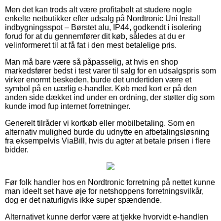
Men det kan trods alt være profitabelt at studere nogle
enkelte netbutikker efter udsalg på Nordtronic Uni Install
indbygningsspot – Børstet alu, IP44, godkendt i isolering
forud for at du gennemfører dit køb, således at du er
velinformeret til at få fat i den mest betalelige pris.
Man må bare være så påpasselig, at hvis en shop
markedsfører bedst i test varer til salg for en udsalgspris som
virker enormt beskeden, burde det undertiden være et
symbol på en uærlig e-handler. Køb med kort er på den
anden side dækket ind under en ordning, der støtter dig som
kunde imod fup internet forretninger.
Generelt tilråder vi kortkøb eller mobilbetaling. Som en
alternativ mulighed burde du udnytte en afbetalingsløsning
fra eksempelvis ViaBill, hvis du agter at betale prisen i flere
bidder.
Før folk handler hos en Nordtronic forretning på nettet kunne
man ideelt set have øje for netshoppens forretningsvilkår,
dog er det naturligvis ikke super spændende.
Alternativet kunne derfor være at tjekke hvorvidt e-handlen