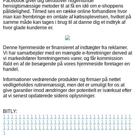
Facebook giver dig derudover nogenlunde
hensigtsmæssige metoder til at få en idé om e-shoppens
pålidelighed. Tilmed ses en række online forhandlere hvor
man kan frembringe en omtale af købsoplevelsen, hvilket på
samme måde kan tages i brug til at danne dig et indtryk af
hvor glade kunderne er.
Denne hjemmeside er finansieret af indtægter fra reklamer.
Vi har samarbejder med en mængde e-forretninger derved at
vi markedsfører forretningernes varer, og får kommission
ifald en af de besøgende på vores hjemmeside foretager en
handel.
Informationer vedrørende produkter og firmaer på nettet
vedligeholdes rutinemæssigt, men det er umuligt for os at
give garantier imod ændringer der potentielt er iværksat efter
at vi senest opdaterede sidens oplysninger.
BITLY:
1
1
1
1
1
1
1
1
1
1
1
1
1
1
1
1
1
1
1
1
1
1
1
1
1
1
1
1
1
1
1
1
1
1
1
1
1
1
1
1
1
1
1
1
1
1
1
1
1
1
1
1
1
1
1
1
1
1
1
1
1
1
1
1
1
1
1
1
1
1
1
1
1
1
1
1
1
1
1
1
1
1
1
1
1
1
1
1
1
1
1
1
1
1
1
1
1
1
1
1