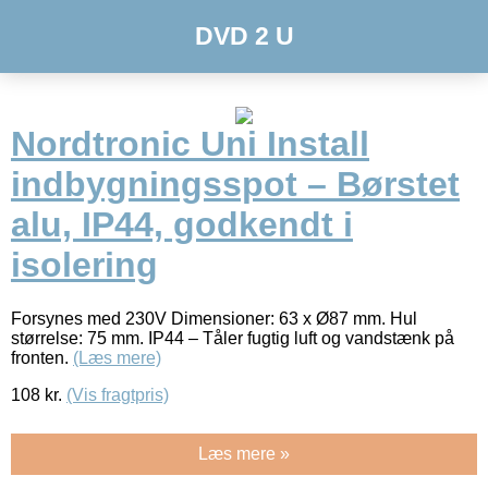
DVD 2 U
Nordtronic Uni Install
indbygningsspot – Børstet
alu, IP44, godkendt i
isolering
Forsynes med 230V Dimensioner: 63 x Ø87 mm. Hul
størrelse: 75 mm. IP44 – Tåler fugtig luft og vandstænk på
fronten.
(Læs mere)
108
kr.
(Vis fragtpris)
Læs mere »