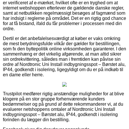
er verificeret af e-mærket, hvilket ofte er en tryghed om at
internet webshoppen efterlever de gældende danske regler,
samt at netbutikken regelmæssigt besøges af fagmænd som
har indsigt i reglerne på området. Det er en rigtig god chance
for at få bistand, ifald du får problemer i processen med din
ordre.
Dertil er det anbefalelsesværdigt at køber er vaks omkring
de mest betydningsfulde vilkår der gælder for bestillingen,
som fx den byttepolitik online virksomheden garanterer. I den
sammenhæng er det virkelig afgørende, at man altid sikrer
sin ordrekvittering, således man i fremtiden kan påvise sin
ordre af Nordtronic Uni Install indbygningsspot – Børstet alu,
IP44, godkendt i isolering, ligegyldigt om du er på indkøb til
en dame eller herre.
Trustpilot medfører rigtig anstændige muligheder for at blive
klogere på en stor gruppe forhenværende kunders
bedømmelser og på grund af dette rekommanderer vi, at du
evaluerer netshoppens omtaler af Nordtronic Uni Install
indbygningsspot – Børstet alu, IP44, godkendt i isolering
forinden du lægger din bestilling.