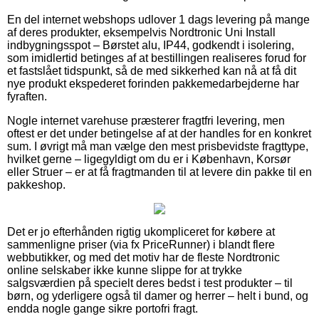
En del internet webshops udlover 1 dags levering på mange
af deres produkter, eksempelvis Nordtronic Uni Install
indbygningsspot – Børstet alu, IP44, godkendt i isolering,
som imidlertid betinges af at bestillingen realiseres forud for
et fastslået tidspunkt, så de med sikkerhed kan nå at få dit
nye produkt ekspederet forinden pakkemedarbejderne har
fyraften.
Nogle internet varehuse præsterer fragtfri levering, men
oftest er det under betingelse af at der handles for en konkret
sum. I øvrigt må man vælge den mest prisbevidste fragttype,
hvilket gerne – ligegyldigt om du er i København, Korsør
eller Struer – er at få fragtmanden til at levere din pakke til en
pakkeshop.
Det er jo efterhånden rigtig ukompliceret for købere at
sammenligne priser (via fx PriceRunner) i blandt flere
webbutikker, og med det motiv har de fleste Nordtronic
online selskaber ikke kunne slippe for at trykke
salgsværdien på specielt deres bedst i test produkter – til
børn, og yderligere også til damer og herrer – helt i bund, og
endda nogle gange sikre portofri fragt.