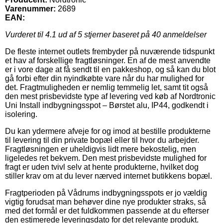
Varenummer:
2689
EAN:
Vurderet til
4.1
ud af 5 stjerner baseret på
40
anmeldelser
De fleste internet outlets frembyder på nuværende tidspunkt
et hav af forskellige fragtløsninger. En af de mest anvendte
er i vore dage at få sendt til en pakkeshop, og så kan du blot
gå forbi efter din nyindkøbte vare når du har mulighed for
det. Fragtmuligheden er nemlig temmelig let, samt tit også
den mest prisbevidste type af levering ved køb af Nordtronic
Uni Install indbygningsspot – Børstet alu, IP44, godkendt i
isolering.
Du kan ydermere afveje for og imod at bestille produkterne
til levering til din private bopæl eller til hvor du arbejder.
Fragtløsningen er uheldigvis lidt mere bekostelig, men
ligeledes ret bekvem. Den mest prisbevidste mulighed for
fragt er uden tvivl selv at hente produkterne, hvilket dog
stiller krav om at du lever nærved internet butikkens bopæl.
Fragtperioden på Vådrums indbygningsspots er jo vældig
vigtig forudsat man behøver dine nye produkter straks, så
med det formål er det fuldkommen passende at du efterser
den estimerede leveringsdato for det relevante produkt.