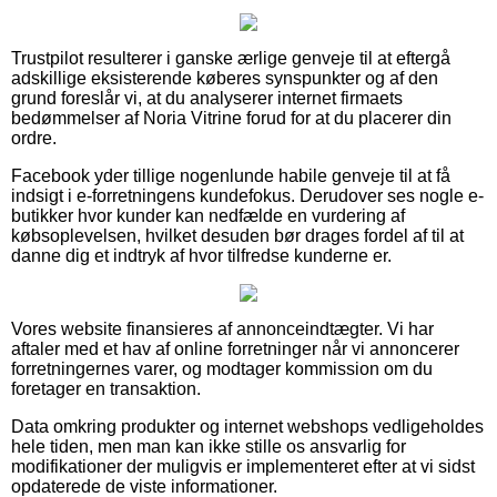
Trustpilot resulterer i ganske ærlige genveje til at eftergå
adskillige eksisterende køberes synspunkter og af den
grund foreslår vi, at du analyserer internet firmaets
bedømmelser af Noria Vitrine forud for at du placerer din
ordre.
Facebook yder tillige nogenlunde habile genveje til at få
indsigt i e-forretningens kundefokus. Derudover ses nogle e-
butikker hvor kunder kan nedfælde en vurdering af
købsoplevelsen, hvilket desuden bør drages fordel af til at
danne dig et indtryk af hvor tilfredse kunderne er.
Vores website finansieres af annonceindtægter. Vi har
aftaler med et hav af online forretninger når vi annoncerer
forretningernes varer, og modtager kommission om du
foretager en transaktion.
Data omkring produkter og internet webshops vedligeholdes
hele tiden, men man kan ikke stille os ansvarlig for
modifikationer der muligvis er implementeret efter at vi sidst
opdaterede de viste informationer.