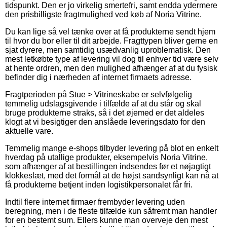
tidspunkt. Den er jo virkelig smertefri, samt endda ydermere
den prisbilligste fragtmulighed ved køb af Noria Vitrine.
Du kan lige så vel tænke over at få produkterne sendt hjem
til hvor du bor eller til dit arbejde. Fragttypen bliver gerne en
sjat dyrere, men samtidig usædvanlig uproblematisk. Den
mest letkøbte type af levering vil dog til enhver tid være selv
at hente ordren, men den mulighed afhænger af at du fysisk
befinder dig i nærheden af internet firmaets adresse.
Fragtperioden på Stue > Vitrineskabe er selvfølgelig
temmelig udslagsgivende i tilfælde af at du står og skal
bruge produkterne straks, så i det øjemed er det aldeles
klogt at vi besigtiger den anslåede leveringsdato for den
aktuelle vare.
Temmelig mange e-shops tilbyder levering på blot en enkelt
hverdag på utallige produkter, eksempelvis Noria Vitrine,
som afhænger af at bestillingen indsendes før et nøjagtigt
klokkeslæt, med det formål at de højst sandsynligt kan nå at
få produkterne betjent inden logistikpersonalet får fri.
Indtil flere internet firmaer frembyder levering uden
beregning, men i de fleste tilfælde kun såfremt man handler
for en bestemt sum. Ellers kunne man overveje den mest