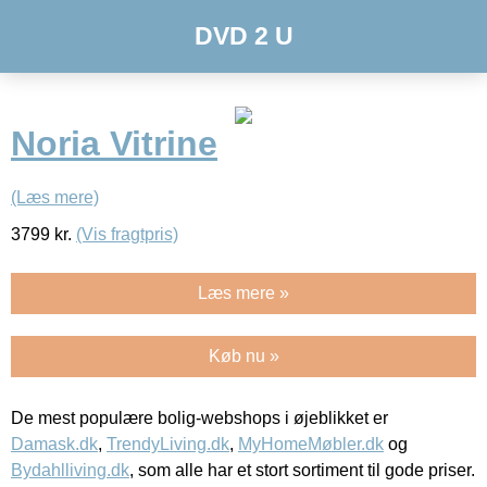
DVD 2 U
Noria Vitrine
(Læs mere)
3799
kr.
(Vis fragtpris)
Læs mere »
Køb nu »
De mest populære bolig-webshops i øjeblikket er
Damask.dk
,
TrendyLiving.dk
,
MyHomeMøbler.dk
og
Bydahlliving.dk
, som alle har et stort sortiment til gode priser.