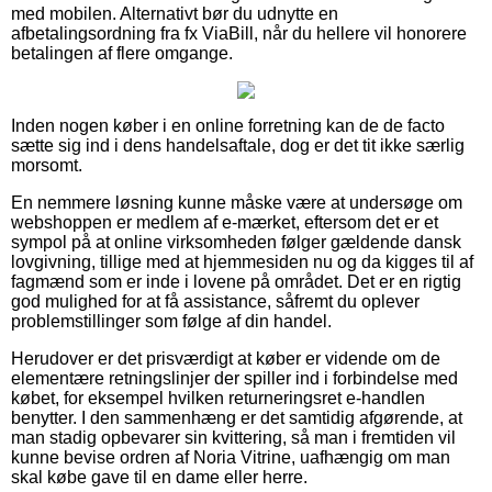
med mobilen. Alternativt bør du udnytte en
afbetalingsordning fra fx ViaBill, når du hellere vil honorere
betalingen af flere omgange.
Inden nogen køber i en online forretning kan de de facto
sætte sig ind i dens handelsaftale, dog er det tit ikke særlig
morsomt.
En nemmere løsning kunne måske være at undersøge om
webshoppen er medlem af e-mærket, eftersom det er et
sympol på at online virksomheden følger gældende dansk
lovgivning, tillige med at hjemmesiden nu og da kigges til af
fagmænd som er inde i lovene på området. Det er en rigtig
god mulighed for at få assistance, såfremt du oplever
problemstillinger som følge af din handel.
Herudover er det prisværdigt at køber er vidende om de
elementære retningslinjer der spiller ind i forbindelse med
købet, for eksempel hvilken returneringsret e-handlen
benytter. I den sammenhæng er det samtidig afgørende, at
man stadig opbevarer sin kvittering, så man i fremtiden vil
kunne bevise ordren af Noria Vitrine, uafhængig om man
skal købe gave til en dame eller herre.