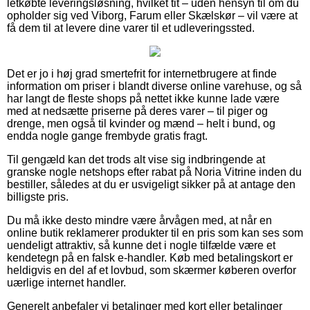
letkøbte leveringsløsning, hvilket tit – uden hensyn til om du
opholder sig ved Viborg, Farum eller Skælskør – vil være at
få dem til at levere dine varer til et udleveringssted.
Det er jo i høj grad smertefrit for internetbrugere at finde
information om priser i blandt diverse online varehuse, og så
har langt de fleste shops på nettet ikke kunne lade være
med at nedsætte priserne på deres varer – til piger og
drenge, men også til kvinder og mænd – helt i bund, og
endda nogle gange frembyde gratis fragt.
Til gengæld kan det trods alt vise sig indbringende at
granske nogle netshops efter rabat på Noria Vitrine inden du
bestiller, således at du er usvigeligt sikker på at antage den
billigste pris.
Du må ikke desto mindre være årvågen med, at når en
online butik reklamerer produkter til en pris som kan ses som
uendeligt attraktiv, så kunne det i nogle tilfælde være et
kendetegn på en falsk e-handler. Køb med betalingskort er
heldigvis en del af et lovbud, som skærmer køberen overfor
uærlige internet handler.
Generelt anbefaler vi betalinger med kort eller betalinger