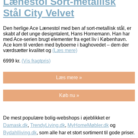
Lænestol Sort-metallisk
Stål City Velvet
Den herlige Ace Lænestol med ben af sort-metallisk stål, er
skabt af det unge designtalent, Hans Hornemann. Han har
med Ace-serien brugt elementer fra eget liv i København.
Ace kom til verden med byboerne i baghovedet – dem der
værdsætter kvalitet og
(Læs mere)
6999
kr.
(Vis fragtpris)
Læs mere »
Køb nu »
De mest populære bolig-webshops i øjeblikket er
Damask.dk
,
TrendyLiving.dk
,
MyHomeMøbler.dk
og
Bydahlliving.dk
, som alle har et stort sortiment til gode priser.