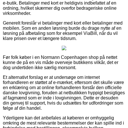
e-butik. Betalinger med kort er heldigvis indbefattet af en
ordning, hvilket skærmer dig overfor bedrageriske online
virksomheder.
Generelt foreslår vi betalinger med kort eller betalinger med
mobilen. Som en anden løsning burde du drage nytte af en
løsning på afbetaling som for eksempel ViaBill, når du vil
klare prisen over et længere tidsrum.
Før folk køber i en Normann Copenhagen shop på nettet
kunne de på en vis måde overveje butikkens vilkår, det er
dog undertiden ikke særlig morsomt.
Et alternativt forslag er at undersøge om internet
forhandleren er støttet af e-mærket, eftersom det skulle være
en erklæring om at online forhandleren forstår den officielle
danske lovgivning, foruden at netbutikken hyppigt besigtiges
af fagmænd som er inde i lovgivningen. Dette er desuden
din genvej til support, hvis du udsættes for udfordringer som
følge af din handel.
Yderligere kan det anbefales at køberen er omhyggelig
omkring de mest relevante bestemmelser der kan spille ind i