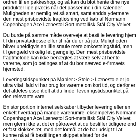
ordren til en pakkeshop, og så kan du blot hente dine nye
produkter lige præcis når det passer ind i din kalender.
Muligheden er nemlig ret så smart, samt endda ydermere
den mest prisbevidste fragtløsning ved køb af Normann
Copenhagen Ace Lænestol Sort-metallisk Stål City Velvet.
Du burde på samme måde overveje at bestille levering hjem
til din privatadresse eller til når du er på job. Muligheden
bliver uheldigvis en lille smule mere omkostningsfuld, men
til gengæld virkelig let gængelig. Den mest prisbevidste
fragtmetode kan ikke benægtes at være selv at hente
varerne, som jo betinges af at du bor nærved e-firmaets
hjemsted.
Leveringstidspunktet på Møbler > Stole > Lænestole er jo
ultra vital ifald vi har brug for varerne om kort tid, og derfor er
det aldeles essentielt at du finder leveringstidspunktet på
den relevante vare.
En stor portion internet selskaber tilbyder levering efter en
enkelt hverdag på mange varenumre, eksempelvis Normann
Copenhagen Ace Lænestol Sort-metallisk Stål City Velvet,
men glem ikke at det er påkrævet at du bestiller tidligere end
et fast klokkeslæt, med det formål at de har udsigt til at
kunne nå at få bestillingen skippet afsted før de