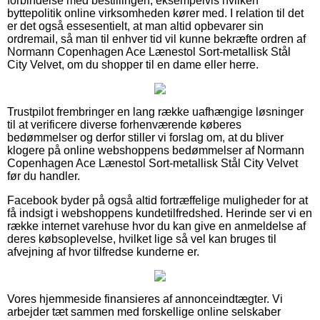
forbindelse med bestillingen, eksempelvis hvilken
byttepolitik online virksomheden kører med. I relation til det
er det også essesentielt, at man altid opbevarer sin
ordremail, så man til enhver tid vil kunne bekræfte ordren af
Normann Copenhagen Ace Lænestol Sort-metallisk Stål
City Velvet, om du shopper til en dame eller herre.
Trustpilot frembringer en lang række uafhængige løsninger
til at verificere diverse forhenværende køberes
bedømmelser og derfor stiller vi forslag om, at du bliver
klogere på online webshoppens bedømmelser af Normann
Copenhagen Ace Lænestol Sort-metallisk Stål City Velvet
før du handler.
Facebook byder på også altid fortræffelige muligheder for at
få indsigt i webshoppens kundetilfredshed. Herinde ser vi en
række internet varehuse hvor du kan give en anmeldelse af
deres købsoplevelse, hvilket lige så vel kan bruges til
afvejning af hvor tilfredse kunderne er.
Vores hjemmeside finansieres af annonceindtægter. Vi
arbejder tæt sammen med forskellige online selskaber