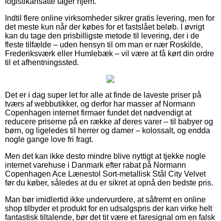
logistikansatte tager hjem.
Indtil flere online virksomheder sikrer gratis levering, men for
det meste kun når der købes for et fastslået beløb. I øvrigt
kan du tage den prisbilligste metode til levering, der i de
fleste tilfælde – uden hensyn til om man er nær Roskilde,
Frederiksværk eller Humlebæk – vil være at få kørt din ordre
til et afhentningssted.
Det er i dag super let for alle at finde de laveste priser på
tværs af webbutikker, og derfor har masser af Normann
Copenhagen internet firmaer fundet det nødvendigt at
reducere priserne på en række af deres varer – til babyer og
børn, og ligeledes til herrer og damer – kolossalt, og endda
nogle gange love fri fragt.
Men det kan ikke desto mindre blive nyttigt at tjekke nogle
internet varehuse i Danmark efter rabat på Normann
Copenhagen Ace Lænestol Sort-metallisk Stål City Velvet
før du køber, således at du er sikret at opnå den bedste pris.
Man bør imidlertid ikke undervurdere, at såfremt en online
shop tilbyder et produkt for en udsalgspris der kan virke helt
fantastisk tiltalende, bør det tit være et faresignal om en falsk