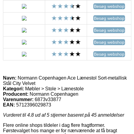
Besøg webshop
Besøg webshop
Besøg webshop
Besøg webshop
Besøg webshop
Navn:
Normann Copenhagen Ace Lænestol Sort-metallisk
Stål City Velvet
Kategori:
Møbler > Stole > Lænestole
Producent:
Normann Copenhagen
Varenummer:
6873v33877
EAN:
5712396029873
Vurderet til
4.8
ud af 5 stjerner baseret på
45
anmeldelser
Flere online shops tildeler i dag flere fragtformer.
Førstevalget hos mange er for nærværende at få bragt